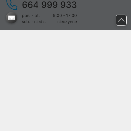
664 999 933
pon. - pt.
9:00 - 17:00
sob. - niedz.
nieczynne
pomoc@proline.pl
Dołącz do nas
Zgłoś błąd na stronie
Proline SA z siedzibą w Mirkowie (55-095), przy ul. Brzozowej 5,
wpisana do rejestru przedsiębiorców Krajowego Rejestru Sądowego
przez Sąd Rejonowy dla Wrocławia-Fabrycznej we Wrocławiu, VI
Wydział Gospodarczy Krajowego Rejestru Sądowego pod nr KRS:
0000282071, NIP: 8951898022, REGON: 020482041, BDO:
000437899. Kapitał zakładowy Spółki wynosi 500000,00 zł i został
on opłacony w całości.
© proline 1996 - 2026. Wszelkie prawa zastrzeżone.