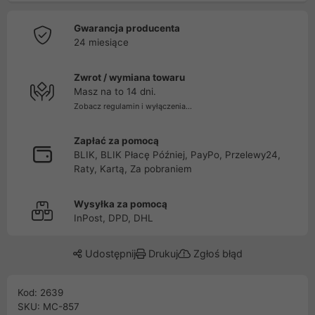
Gwarancja producenta
24 miesiące
Zwrot / wymiana towaru
Masz na to 14 dni.
Zobacz regulamin i wyłączenia...
Zapłać za pomocą
BLIK, BLIK Płacę Później, PayPo, Przelewy24,
Raty, Kartą, Za pobraniem
Wysyłka za pomocą
InPost, DPD, DHL
Udostępnij
Drukuj
Zgłoś błąd
Kod: 2639
SKU: MC-857