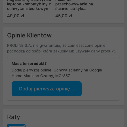
laptopa kompatybilny z
przechowywania na
uchwytami biurkowymi
ścianie lub tyle
Maclean, do pracy
telewizora Maclean,
49,00 zł
45,00 zł
stojąco siedzącej, 11-
max 2kg, MC-904
17" - MC-836
Opinie Klientów
PROLINE S.A. nie gwarantuje, że zamieszczone opinie
pochodzą od osób, które zakupiły lub używały dany produkt.
Masz ten produkt?
Dodaj pierwszą opinię: Uchwyt ścienny na Google
Home Maclean Czarny, MC-857
Dodaj pierwszą opinię...
Raty