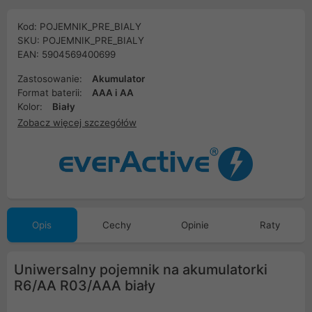
Kod: POJEMNIK_PRE_BIALY
SKU: POJEMNIK_PRE_BIALY
EAN: 5904569400699
Zastosowanie:
Akumulator
Format baterii:
AAA i AA
Kolor:
Biały
Zobacz więcej szczegółów
Opis
Cechy
Opinie
Raty
Uniwersalny pojemnik na akumulatorki
R6/AA R03/AAA biały