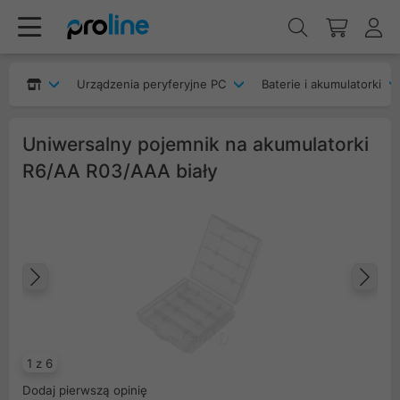
Urządzenia peryferyjne PC
Baterie i akumulatorki
Uniwersalny pojemnik na akumulatorki
R6/AA R03/AAA biały
Poprzedni
Na
1 z 6
Dodaj pierwszą opinię