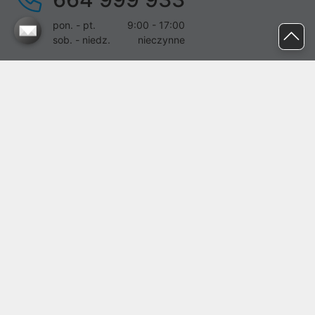
pon. - pt.
9:00 - 17:00
sob. - niedz.
nieczynne
pomoc@proline.pl
Dołącz do nas
Zgłoś błąd na stronie
Proline SA z siedzibą w Mirkowie (55-095), przy ul. Brzozowej 5,
wpisana do rejestru przedsiębiorców Krajowego Rejestru Sądowego
przez Sąd Rejonowy dla Wrocławia-Fabrycznej we Wrocławiu, VI
Wydział Gospodarczy Krajowego Rejestru Sądowego pod nr KRS:
0000282071, NIP: 8951898022, REGON: 020482041, BDO:
000437899. Kapitał zakładowy Spółki wynosi 500000,00 zł i został
on opłacony w całości.
© proline 1996 - 2026. Wszelkie prawa zastrzeżone.