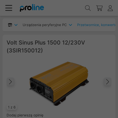
Urządzenia peryferyjne PC
Przetwornice, konwerte
Volt Sinus Plus 1500 12/230V
(3SIR150012)
Poprzedni
Na
1 z 6
Dodaj pierwszą opinię