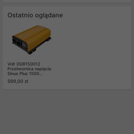
Ostatnio oglądane
Volt 3SIR150012
Przetwornica napięcia
Sinus Plus 1500
1000/1500W 12/230V
599,00 zł
z pilotem