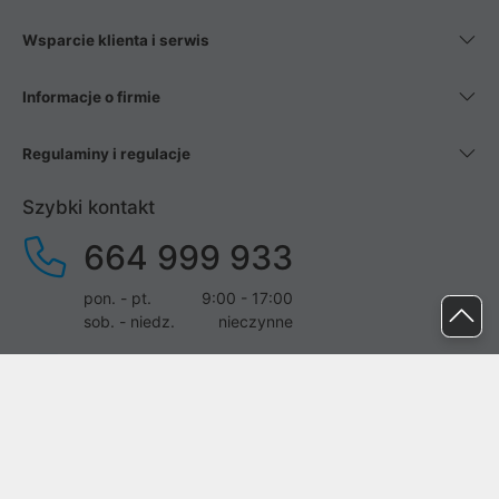
Wsparcie klienta i serwis
Informacje o firmie
Regulaminy i regulacje
Szybki kontakt
664 999 933
pon. - pt.
9:00 - 17:00
sob. - niedz.
nieczynne
pomoc@proline.pl
Dołącz do nas