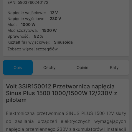
EAN: 5903760240172
Napięcie wejściowe:
12 V
Napięcie wyjściowe:
230 V
Moc:
1000 W
Moc szczytowa:
1500 W
Sprawność:
92 %
Kształt fali wyjściowej:
Sinusoida
Zobacz więcej szczegółów
Opis
Cechy
Opinie
Raty
Volt 3SIR150012 Przetwornica napięcia
Sinus Plus 1500 1000/1500W 12/230V z
pilotem
Elektroniczna przetwornica SINUS PLUS 1500 12V służy
do zasilania urządzeń elektrycznych wymagających
napięcia przemiennego 230V z akumulatorów i instalacji