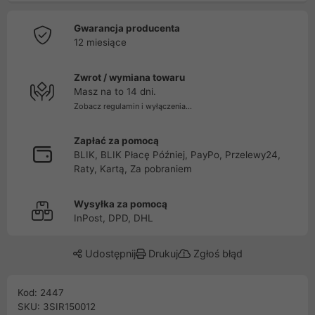
Gwarancja producenta
12 miesiące
Zwrot / wymiana towaru
Masz na to 14 dni.
Zobacz regulamin i wyłączenia...
Zapłać za pomocą
BLIK, BLIK Płacę Później, PayPo, Przelewy24,
Raty, Kartą, Za pobraniem
Wysyłka za pomocą
InPost, DPD, DHL
Udostępnij
Drukuj
Zgłoś błąd
Kod: 2447
SKU: 3SIR150012