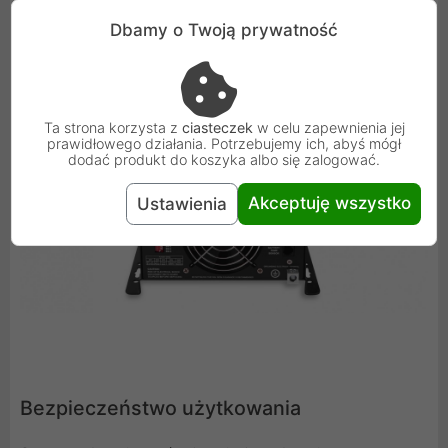
Dbamy o Twoją prywatność
Ta strona korzysta z
ciasteczek
w celu zapewnienia jej
prawidłowego działania. Potrzebujemy ich, abyś mógł
dodać produkt do koszyka albo się zalogować.
Akceptuję wszystko
Ustawienia
Bezpieczeństwo użytkowania