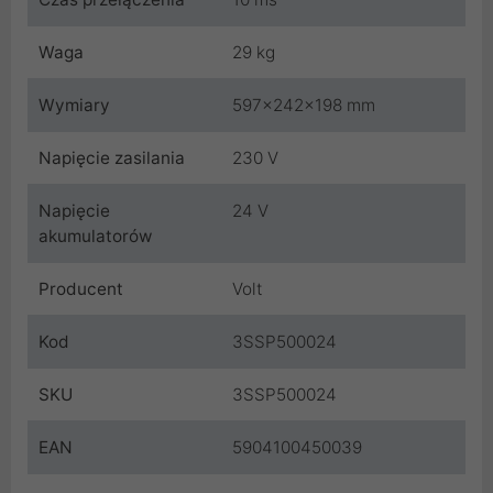
Waga
29 kg
Wymiary
597x242x198 mm
Napięcie zasilania
230 V
Napięcie
24 V
akumulatorów
Producent
Volt
Kod
3SSP500024
SKU
3SSP500024
EAN
5904100450039