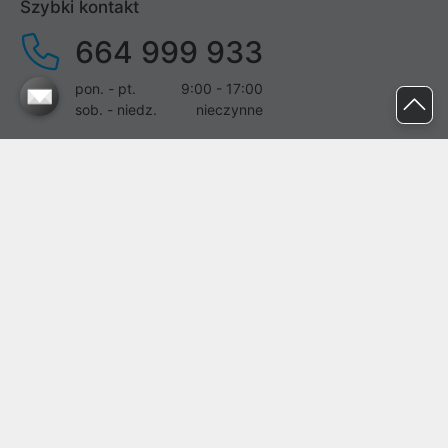
Szybki kontakt
664 999 933
pon. - pt.
9:00 - 17:00
sob. - niedz.
nieczynne
pomoc@proline.pl
Dołącz do nas
Zgłoś błąd na stronie
Proline SA z siedzibą w Mirkowie (55-095), przy ul. Brzozowej 5,
wpisana do rejestru przedsiębiorców Krajowego Rejestru Sądowego
przez Sąd Rejonowy dla Wrocławia-Fabrycznej we Wrocławiu, VI
Wydział Gospodarczy Krajowego Rejestru Sądowego pod nr KRS:
0000282071, NIP: 8951898022, REGON: 020482041, BDO:
000437899. Kapitał zakładowy Spółki wynosi 500000,00 zł i został
on opłacony w całości.