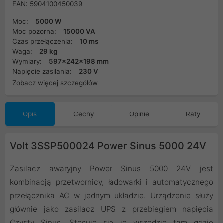
EAN: 5904100450039
Moc:
5000 W
Moc pozorna:
15000 VA
Czas przełączenia:
10 ms
Waga:
29 kg
Wymiary:
597x242x198 mm
Napięcie zasilania:
230 V
Zobacz więcej szczegółów
Opis
Cechy
Opinie
Raty
Volt 3SSP500024 Power Sinus 5000 24V
Zasilacz awaryjny Power Sinus 5000 24V jest
kombinacją przetwornicy, ładowarki i automatycznego
przełącznika AC w jednym układzie. Urządzenie służy
głównie jako zasilacz UPS z przebiegiem napięcia
Czysty Sinus. Stosuje się je wszędzie tam gdzie