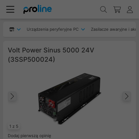
Urządzenia peryferyjne PC
Zasilacze awaryjne i akc
Volt Power Sinus 5000 24V
(3SSP500024)
Poprzedni
Na
1 z 5
Dodaj pierwszą opinię