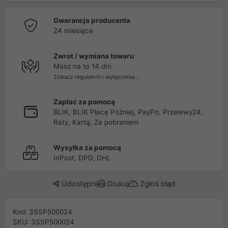
Gwarancja producenta
24 miesiące
Zwrot / wymiana towaru
Masz na to 14 dni.
Zobacz regulamin i wyłączenia...
Zapłać za pomocą
BLIK, BLIK Płacę Później, PayPo, Przelewy24,
Raty, Kartą, Za pobraniem
Wysyłka za pomocą
InPost, DPD, DHL
Udostępnij
Drukuj
Zgłoś błąd
Kod: 3SSP500024
SKU: 3SSP500024