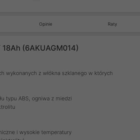
Opinie
Raty
V 18Ah (6AKUAGM014)
ch wykonanych z włókna szklanego w których
u typu ABS, ogniwa z miedzi
rolitu
iczne i wysokie temperatury