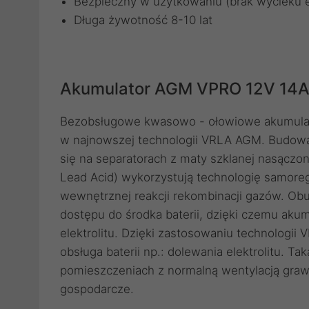
Bezpieczny w użytkowaniu (brak wycieku el
Długa żywotność 8-10 lat
Akumulator AGM VPRO 12V 14
Bezobsługowe kwasowo - ołowiowe akumulato
w najnowszej technologii VRLA AGM. Budowa
się na separatorach z maty szklanej nasączo
Lead Acid) wykorzystują technologię samore
wewnętrznej reakcji rekombinacji gazów. Obu
dostępu do środka baterii, dzięki czemu aku
elektrolitu. Dzięki zastosowaniu technologii
obsługa baterii np.: dolewania elektrolitu. T
pomieszczeniach z normalną wentylacją grawi
gospodarcze.