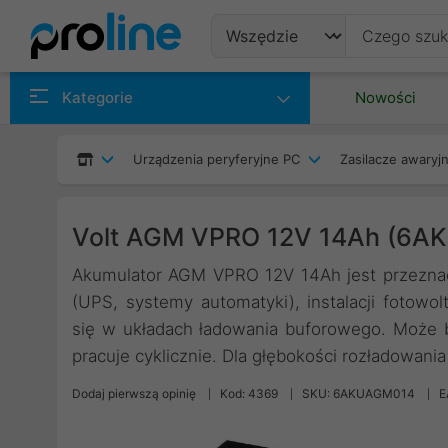
Produkty
Kategorie
Nowości
Producenci
Urządzenia peryferyjne PC
Zasilacze awaryjn
Kategorie
Volt AGM VPRO 12V 14Ah (6A
Akumulator AGM VPRO 12V 14Ah jest przeznacz
(UPS, systemy automatyki), instalacji fotowol
się w układach ładowania buforowego. Może b
pracuje cyklicznie. Dla głębokości rozładowania
Dodaj pierwszą opinię
Kod: 4369
SKU: 6AKUAGM014
E