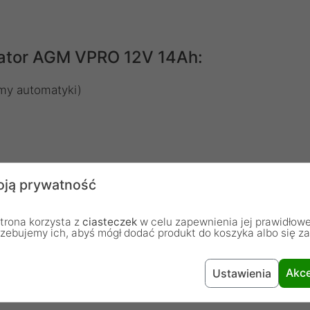
ulator AGM VPRO 12V 14Ah:
my automatyki)
ją prywatność
trona korzysta z
ciasteczek
w celu zapewnienia jej prawidłowe
rzebujemy ich, abyś mógł dodać produkt do koszyka albo się z
Akce
Ustawienia