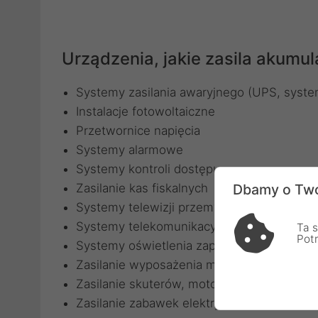
Urządzenia, jakie zasila akum
Systemy zasilania awaryjnego (UPS, syste
Instalacje fotowoltaiczne
Przetwornice napięcia
Systemy alarmowe
Systemy kontroli dostępu
Zasilanie kas fiskalnych
Dbamy o Two
Systemy telewizji przemysłowej
Systemy telekomunikacyjne
Ta s
Pot
Systemy oświetlenia zapasowego
Zasilanie wyposażenia medycznego
Zasilanie skuterów, motorowerów
Zasilanie zabawek elektrycznych