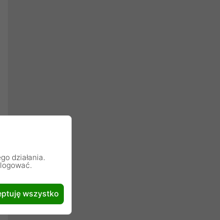
go działania.
alogować.
ptuję wszystko