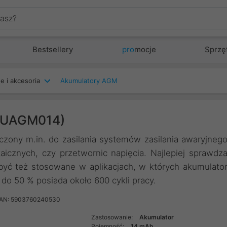
Bestsellery
pro
mocje
Sprzę
e i akcesoria
Akumulatory AGM
KUAGM014)
ony m.in. do zasilania systemów zasilania awaryjneg
taicznych, czy przetwornic napięcia. Najlepiej sprawdz
yć też stosowane w aplikacjach, w których akumulato
 do 50 % posiada około 600 cykli pracy.
AN: 5903760240530
Zastosowanie:
Akumulator
Pojemność:
14 mAh