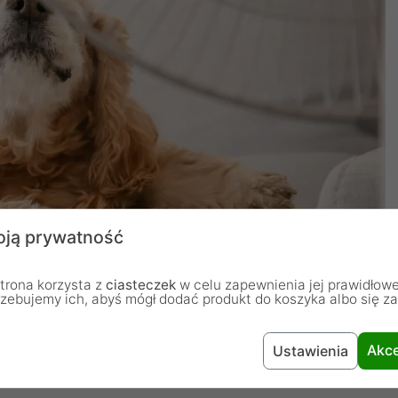
ją prywatność
trona korzysta z
ciasteczek
w celu zapewnienia jej prawidłowe
rzebujemy ich, abyś mógł dodać produkt do koszyka albo się z
Akce
Ustawienia