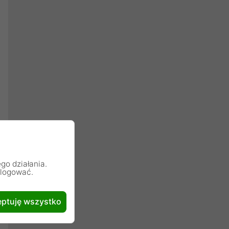
go działania.
alogować.
ptuję wszystko