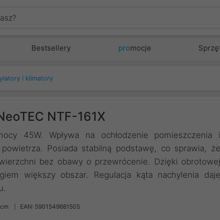
Bestsellery
pro
mocje
Sprzę
latory i klimatory
y NeoTEC NTF-161X
ocy 45W. Wpływa na ochłodzenie pomieszczenia 
powietrza. Posiada stabilną podstawę, co sprawia, ż
ierzchni bez obawy o przewrócenie. Dzięki obrotowe
giem większy obszar. Regulacja kąta nachylenia daj
u.
0cm
EAN: 5901549681505