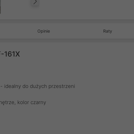
Następny
Opinie
Raty
F-161X
- idealny do dużych przestrzeni
ętrze, kolor czarny