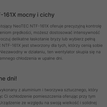
-161X mocny i cichy
stojący NeoTEC NTF-161X oferuje precyzyjną kontrolę
awieniom prędkości, możesz dostosować intensywność
oczuj delikatne łaskotanie bryzy lub wybierz pełną
NTF-161X jest stworzony dla tych, którzy cenią sobie
iezawodny w działaniu, ten wentylator skupia się na
yjemnego chłodzenia w upalne dni.
e dni!
ykonany z aluminium i tworzywa sztucznego, który
ąc Ci ochłodzenie pomieszczenia oferując przy tym
Urządzenie ze względu na swoją wielkość i solidnej