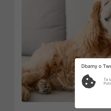
Dbamy o Two
Ta s
Pot