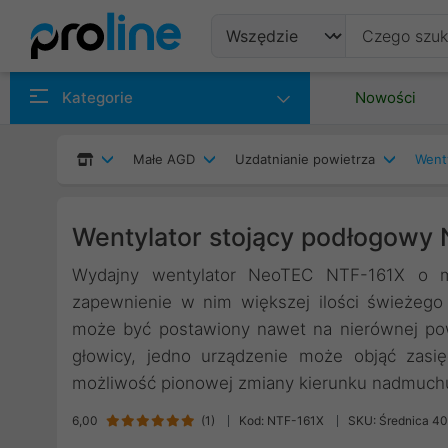
Produkty
Kategorie
Nowości
Producenci
Małe AGD
Uzdatnianie powietrza
Wenty
Kategorie
Wentylator stojący podłogow
Wydajny wentylator NeoTEC NTF-161X o m
zapewnienie w nim większej ilości świeżego 
może być postawiony nawet na nierównej pow
głowicy, jedno urządzenie może objąć zasię
możliwość pionowej zmiany kierunku nadmuch
6,00
(
1
)
Kod: NTF-161X
SKU: Średnica 4