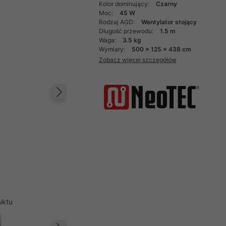
Kolor dominujący:
Czarny
Moc:
45 W
Rodzaj AGD:
Wentylator stojący
Długość przewodu:
1.5 m
Waga:
3.5 kg
Wymiary:
500 x 125 x 438 cm
Zobacz więcej szczegółów
Następny
uktu