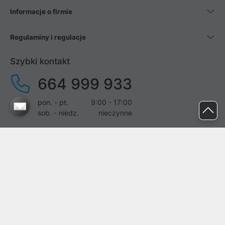
Informacje o firmie
Regulaminy i regulacje
Szybki kontakt
664 999 933
pon. - pt.
9:00 - 17:00
sob. - niedz.
nieczynne
pomoc@proline.pl
Dołącz do nas
Zgłoś błąd na stronie
Proline SA z siedzibą w Mirkowie (55-095), przy ul. Brzozowej 5,