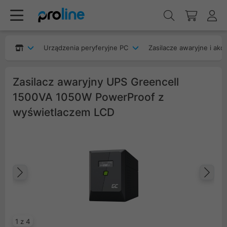
Urządzenia peryferyjne PC
Zasilacze awaryjne i akc
Zasilacz awaryjny UPS Greencell
1500VA 1050W PowerProof z
wyświetlaczem LCD
Poprzedni
Na
1 z 4