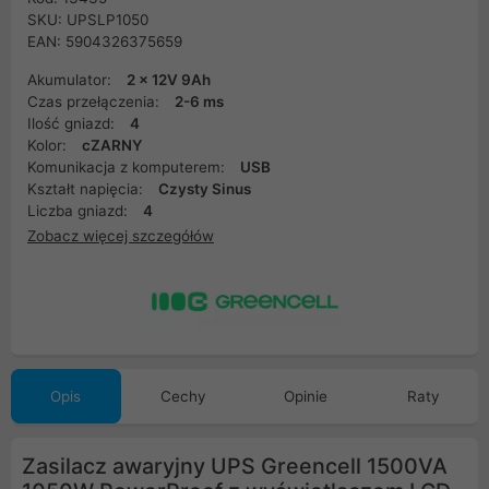
SKU: UPSLP1050
EAN: 5904326375659
Akumulator:
2 x 12V 9Ah
Czas przełączenia:
2-6 ms
Ilość gniazd:
4
Kolor:
cZARNY
Komunikacja z komputerem:
USB
Kształt napięcia:
Czysty Sinus
Liczba gniazd:
4
Zobacz więcej szczegółów
Opis
Cechy
Opinie
Raty
Zasilacz awaryjny UPS Greencell 1500VA