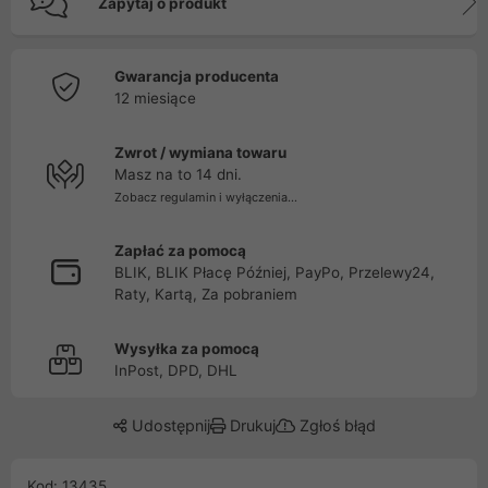
Zapytaj o produkt
Gwarancja producenta
12 miesiące
Zwrot / wymiana towaru
Masz na to 14 dni.
Zobacz regulamin i wyłączenia...
Zapłać za pomocą
BLIK, BLIK Płacę Później, PayPo, Przelewy24,
Raty, Kartą, Za pobraniem
Wysyłka za pomocą
InPost, DPD, DHL
Udostępnij
Drukuj
Zgłoś błąd
Kod: 13435