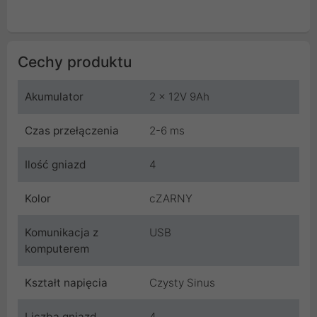
Cechy produktu
Akumulator
2 x 12V 9Ah
Czas przełączenia
2-6 ms
Ilość gniazd
4
Kolor
cZARNY
Komunikacja z
USB
komputerem
Kształt napięcia
Czysty Sinus
Liczba gniazd
4