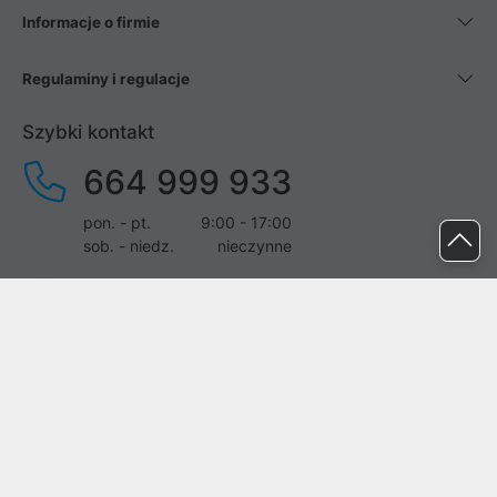
Informacje o firmie
Regulaminy i regulacje
Szybki kontakt
664 999 933
pon. - pt.
9:00 - 17:00
sob. - niedz.
nieczynne
pomoc@proline.pl
Dołącz do nas
Zgłoś błąd na stronie
Proline SA z siedzibą w Mirkowie (55-095), przy ul. Brzozowej 5,
wpisana do rejestru przedsiębiorców Krajowego Rejestru Sądowego