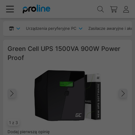
Urządzenia peryferyjne PC
Zasilacze awaryjne i akc
Green Cell UPS 1500VA 900W Power
Proof
Poprzedni
Na
1 z 3
Dodaj pierwszą opinię