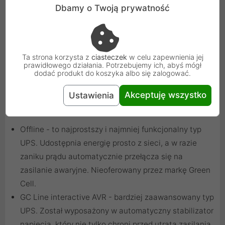
Dbamy o Twoją prywatność
Ta strona korzysta z
ciasteczek
w celu zapewnienia jej
prawidłowego działania. Potrzebujemy ich, abyś mógł
dodać produkt do koszyka albo się zalogować.
Akceptuję wszystko
Ustawienia
Rodzaj zasilacza UPS:
Offline - to najprostszy i najmniej funkcjonalny typ
UPS. Udostępnia energię prosto z sieci, a w razie
zaniku prądu automatycznie przełącza się na
zasilanie awaryjne. Nieoferowany przez markę Green
Cell.
GC Line interactive AVR - bardziej zaawansowany typ
UPS. Został wyposażony w automatyczny stabilizator
napięcia, który nie tylko chroni przed utratą zasilania,