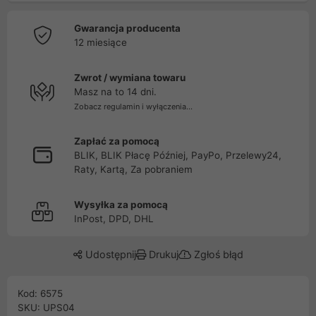
Gwarancja producenta
12 miesiące
Zwrot / wymiana towaru
Masz na to 14 dni.
Zobacz regulamin i wyłączenia...
Zapłać za pomocą
BLIK, BLIK Płacę Później, PayPo, Przelewy24,
Raty, Kartą, Za pobraniem
Wysyłka za pomocą
InPost, DPD, DHL
Udostępnij
Drukuj
Zgłoś błąd
Kod: 6575
SKU: UPS04