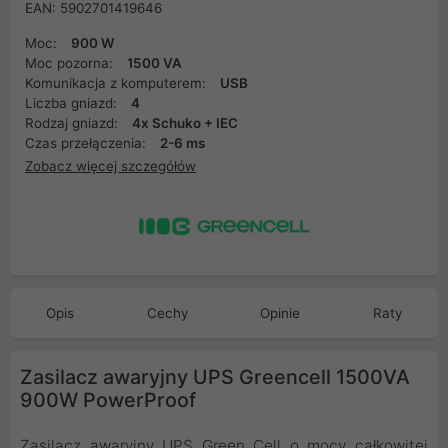
EAN: 5902701419646
Moc:
900 W
Moc pozorna:
1500 VA
Komunikacja z komputerem:
USB
Liczba gniazd:
4
Rodzaj gniazd:
4x Schuko + IEC
Czas przełączenia:
2-6 ms
Zobacz więcej szczegółów
Opis
Cechy
Opinie
Raty
Zasilacz awaryjny UPS Greencell 1500VA
900W PowerProof
Zasilacz awaryjny UPS Green Cell o mocy całkowitej