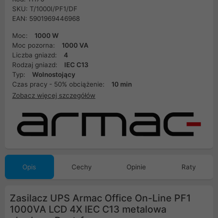
SKU: T/1000I/PF1/DF
EAN: 5901969446968
Moc:
1000 W
Moc pozorna:
1000 VA
Liczba gniazd:
4
Rodzaj gniazd:
IEC C13
Typ:
Wolnostojący
Czas pracy - 50% obciążenie:
10 min
Zobacz więcej szczegółów
Opis
Cechy
Opinie
Raty
Zasilacz UPS Armac Office On-Line PF1
1000VA LCD 4X IEC C13 metalowa