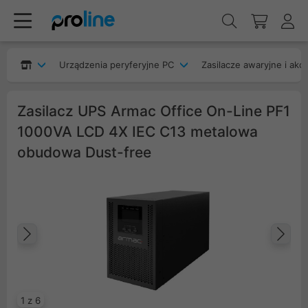
Urządzenia peryferyjne PC
Zasilacze awaryjne i akc
Zasilacz UPS Armac Office On-Line PF1
1000VA LCD 4X IEC C13 metalowa
obudowa Dust-free
Poprzedni
Na
1 z 6