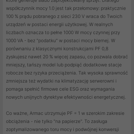
które generuje słabo zaprojektowany sprzęt. Dlatego
współczynnik mocy 1.0 jest tak przełomowy: praktycznie
100 % prądu pobranego z sieci 230 V wraca do Twoich
urządzeń w postaci energii użytkowej. W realnych
liczbach oznacza to pełne 1000 W mocy czynnej przy
1000 VA - bez "podatku" w postaci mocy biernej. W
porównaniu z klasycznymi konstrukcjami PF 0,8
zyskujesz nawet 20 % więcej zapasu, co pozwala dobrać
mniejszy, tańszy model lub podpiąć dodatkowe stacje
robocze bez ryzyka przeciążenia. Tak wysoka sprawność
zmniejsza też wydatki na klimatyzację serwerowni i
pomaga spełnić firmowe cele ESG oraz wymagania
nowych unijnych dyrektyw efektywności energetycznej.
Co ważne, Armac utrzymuje PF = 1 w szerokim zakresie
obciążenia - nie tylko "na papierze". To zasługa
zoptymalizowanego toru mocy i podwójnej konwersji