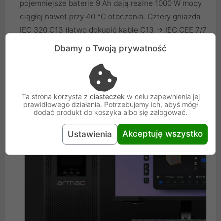
pojemniejsze baterie 9 Ah dają realne 1000 W mocy
ciągłej nawet przy 40 °C otoczenia. Cztery gniazda
IEC 320 C13 (łatwo dokupić kable C13 → IEC CEE 7/7
czy C13 → C19) umożliwiają ochronę serwera,
Dbamy o Twoją prywatność
storage'u, switcha i monitora równocześnie. Całość
zamknięto w sztywnej, metalowej obudowie tower,
która wytrzyma codzienne przestawianie w biurze.
Ta strona korzysta z
ciasteczek
w celu zapewnienia jej
prawidłowego działania. Potrzebujemy ich, abyś mógł
dodać produkt do koszyka albo się zalogować.
Akceptuję wszystko
Ustawienia