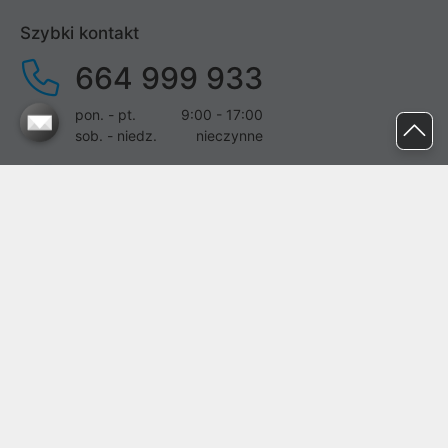
Szybki kontakt
664 999 933
pon. - pt.
9:00 - 17:00
sob. - niedz.
nieczynne
pomoc@proline.pl
Dołącz do nas
Zgłoś błąd na stronie
Proline SA z siedzibą w Mirkowie (55-095), przy ul. Brzozowej 5,
wpisana do rejestru przedsiębiorców Krajowego Rejestru Sądowego
przez Sąd Rejonowy dla Wrocławia-Fabrycznej we Wrocławiu, VI
Wydział Gospodarczy Krajowego Rejestru Sądowego pod nr KRS:
0000282071, NIP: 8951898022, REGON: 020482041, BDO:
000437899. Kapitał zakładowy Spółki wynosi 500000,00 zł i został