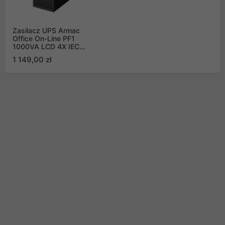
Zasilacz UPS Armac
Office On-Line PF1
1000VA LCD 4X IEC
C13 metalowa obudowa
1 149,00 zł
Dust-free