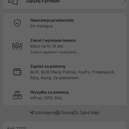
Zapytaj o produkt
Gwarancja producenta
24 miesiące
Zwrot / wymiana towaru
Masz na to 14 dni.
Zobacz regulamin i wyłączenia...
Zapłać za pomocą
BLIK, BLIK Płacę Później, PayPo, Przelewy24,
Raty, Kartą, Za pobraniem
Wysyłka za pomocą
InPost, DPD, DHL
Udostępnij
Drukuj
Zgłoś błąd
Kod: 11170