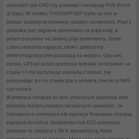
uszkodzić plik CAD czy przerwać transakcję POS (Point
of Sale). W modelu T/1000I/PF1/DF trafia na mur w
postaci podwójnej konwersji (double conversion). Prąd z
gniazdka jest najpierw zamieniany na prąd stały, a
potem ponownie na idealny prąd przemienny, dzięki
czemu wahania napięcia, skoki i zakłócenia
elektromagnetyczne pozostają na wejściu. Gdy sieć
zanika, UPS po prostu przestaje ładować prostownik i w
czasie <1 ms kontynuuje zasilanie z baterii, nie
przerywając ani na chwilę pracy serwera, macierzy NAS
czy routera.
W praktyce oznacza to zero utraconych pakietów, brak
potrzeby restartu maszyn wirtualnych i pewność, że
transakcje e-commerce lub operacje finansowe zostaną
zapisane do końca. Dodatkowy tryb ECO przerzuca
zasilanie na obejście z 99 % sprawnością, kiedy