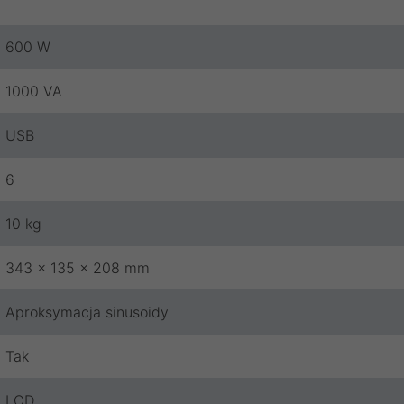
600 W
1000 VA
USB
6
10 kg
343 x 135 x 208 mm
Aproksymacja sinusoidy
Tak
LCD