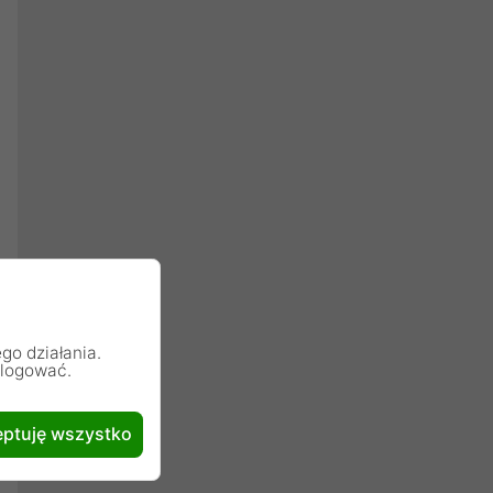
go działania.
alogować.
ptuję wszystko