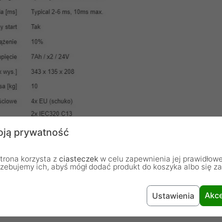
ją prywatność
trona korzysta z
ciasteczek
w celu zapewnienia jej prawidłowe
rzebujemy ich, abyś mógł dodać produkt do koszyka albo się z
Akce
Ustawienia