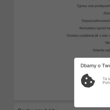
Dbamy o Two
Ta s
Pot