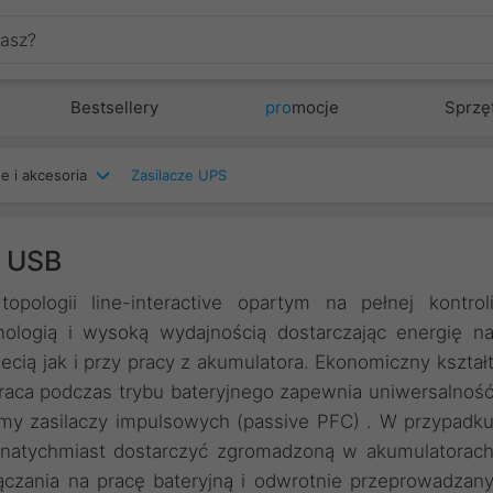
Bestsellery
pro
mocje
Sprzę
e i akcesoria
Zasilacze UPS
D USB
logii line-interactive opartym na pełnej kontrol
nologią i wysoką wydajnością dostarczając energię n
cią jak i przy pracy z akumulatora. Ekonomiczny kształ
praca podczas trybu bateryjnego zapewnia uniwersalnoś
amy zasilaczy impulsowych (passive PFC) . W przypadk
e natychmiast dostarczyć zgromadzoną w akumulatorac
łączania na pracę bateryjną i odwrotnie przeprowadzan