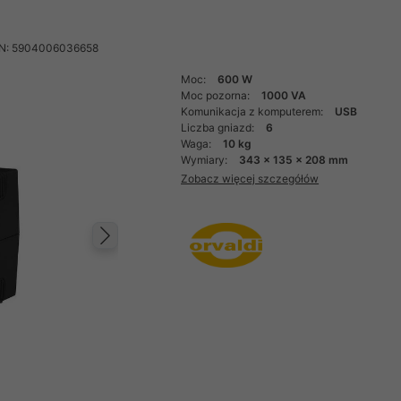
N: 5904006036658
Moc:
600 W
Moc pozorna:
1000 VA
Komunikacja z komputerem:
USB
Liczba gniazd:
6
Waga:
10 kg
Wymiary:
343 x 135 x 208 mm
Zobacz więcej szczegółów
Następny