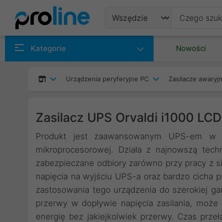
Produkty
Kategorie
Nowości
Producenci
Urządzenia peryferyjne PC
Zasilacze awaryjn
Kategorie
Zasilacz UPS Orvaldi i1000 LC
Produkt jest zaawansowanym UPS-em w topo
mikroprocesorowej. Działa z najnowszą tech
zabezpieczane odbiory zarówno przy pracy z sie
napięcia na wyjściu UPS-a oraz bardzo cicha 
zastosowania tego urządzenia do szerokiej g
przerwy w dopływie napięcia zasilania, moż
energię bez jakiejkolwiek przerwy. Czas prze