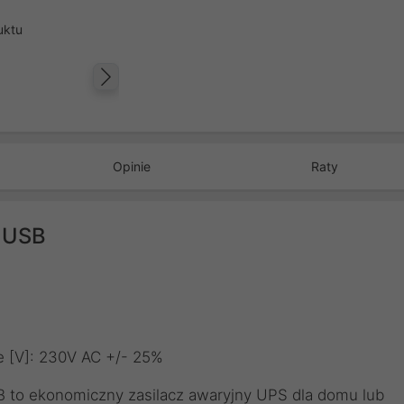
uktu
Następny
Opinie
Raty
D USB
e [V]: 230V AC +/- 25%
to ekonomiczny zasilacz awaryjny UPS dla domu lub