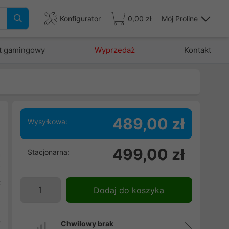
Konfigurator
0,00 zł
Mój Proline
t gamingowy
Wyprzedaż
Kontakt
489,00 zł
Wysyłkowa:
i
499,00 zł
Stacjonarna:
a
t
ć
Dodaj do koszyka
u
h
y
Chwilowy brak