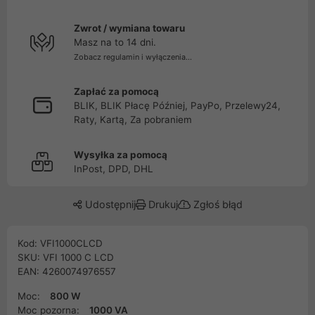
Zwrot / wymiana towaru
Masz na to 14 dni.
Zobacz regulamin i wyłączenia...
Zapłać za pomocą
BLIK, BLIK Płacę Później, PayPo, Przelewy24,
Raty, Kartą, Za pobraniem
Wysyłka za pomocą
InPost, DPD, DHL
Udostępnij
Drukuj
Zgłoś błąd
Kod: VFI1000CLCD
SKU: VFI 1000 C LCD
EAN: 4260074976557
Moc:
800 W
Moc pozorna:
1000 VA