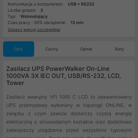
Komunikacja z komputerem:
USB + RS232
Liczba gniazd:
3
Typ:
Wolnostojący
Czas pracy - 50% obciążenie:
13 min
Zobacz więcej szczegółów
Opis
Cechy
Opinie
Raty
Zasilacz UPS PowerWalker On-Line
1000VA 3X IEC OUT, USB/RS-232, LCD,
Tower
Zasilacz awaryjny VFI 1000 C LCD to zaawansowany
UPS przemysłowy wykonany w topologii ONLINE, w
związku z czym zawsze dostarczy czystą energię
elektryczną o sinusoidalnym kształcie oraz dodatkowo
zabezpieczy urządzenia przed wszystkimi typowymi