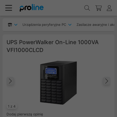
Urządzenia peryferyjne PC
Zasilacze awaryjne i akc
UPS PowerWalker On-Line 1000VA
VFI1000CLCD
Poprzedni
Na
1 z 4
Dodaj pierwszą opinię