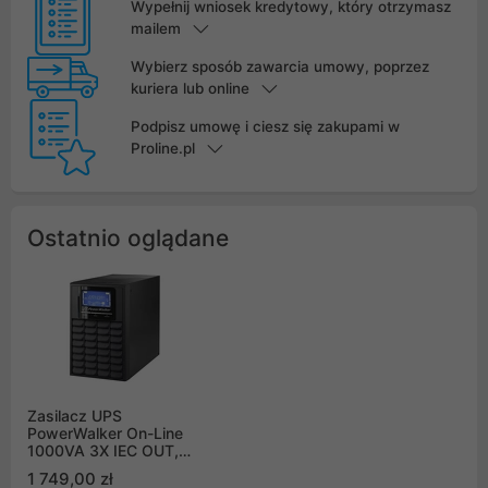
Wypełnij wniosek kredytowy, który otrzymasz
mailem
Wybierz sposób zawarcia umowy, poprzez
kuriera lub online
Podpisz umowę i ciesz się zakupami w
Proline.pl
Ostatnio oglądane
Zasilacz UPS
PowerWalker On-Line
1000VA 3X IEC OUT,
USB/RS-232, LCD,
1 749,00 zł
Tower