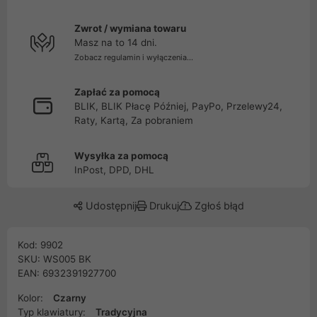
Zwrot / wymiana towaru
Masz na to 14 dni.
Zobacz regulamin i wyłączenia...
Zapłać za pomocą
BLIK, BLIK Płacę Później, PayPo, Przelewy24,
Raty, Kartą, Za pobraniem
Wysyłka za pomocą
InPost, DPD, DHL
Udostępnij
Drukuj
Zgłoś błąd
Kod: 9902
SKU: WS005 BK
EAN: 6932391927700
Kolor:
Czarny
Typ klawiatury:
Tradycyjna