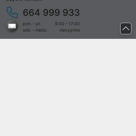
664 999 933
pon. - pt.
9:00 - 17:00
sob. - niedz.
nieczynne
pomoc@proline.pl
Dołącz do nas
Zgłoś błąd na stronie
Proline SA z siedzibą w Mirkowie (55-095), przy ul. Brzozowej 5,
wpisana do rejestru przedsiębiorców Krajowego Rejestru Sądowego
przez Sąd Rejonowy dla Wrocławia-Fabrycznej we Wrocławiu, VI
Wydział Gospodarczy Krajowego Rejestru Sądowego pod nr KRS:
0000282071, NIP: 8951898022, REGON: 020482041, BDO:
000437899. Kapitał zakładowy Spółki wynosi 500000,00 zł i został
on opłacony w całości.