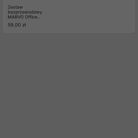
Zestaw
bezprzewodowy
MARVO Office
klawiatura i mysz
59,00 zł
WS005 BK