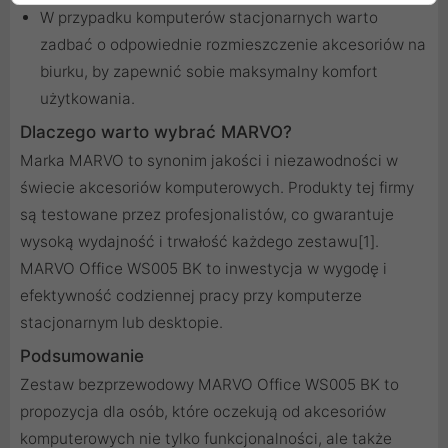
W przypadku komputerów stacjonarnych warto
zadbać o odpowiednie rozmieszczenie akcesoriów na
biurku, by zapewnić sobie maksymalny komfort
użytkowania.
Dlaczego warto wybrać MARVO?
Marka MARVO to synonim jakości i niezawodności w
świecie akcesoriów komputerowych. Produkty tej firmy
są testowane przez profesjonalistów, co gwarantuje
wysoką wydajność i trwałość każdego zestawu[1].
MARVO Office WS005 BK to inwestycja w wygodę i
efektywność codziennej pracy przy komputerze
stacjonarnym lub desktopie.
Podsumowanie
Zestaw bezprzewodowy MARVO Office WS005 BK to
propozycja dla osób, które oczekują od akcesoriów
komputerowych nie tylko funkcjonalności, ale także