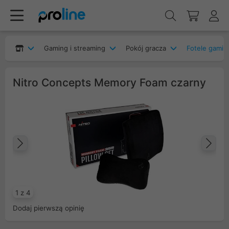
Gaming i streaming
Pokój gracza
Fotele gami
Nitro Concepts Memory Foam czarny
Poprzedni
Na
1 z 4
Dodaj pierwszą opinię