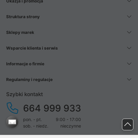
Okazja i promocja
Struktura strony
Sklepy marek
Wsparcie klienta i serwis
Informacje o firmie
Regulaminy i regulacje
Szybki kontakt
664 999 933
pon. - pt.
9:00 - 17:00
sob. - niedz.
nieczynne
pomoc@proline.pl