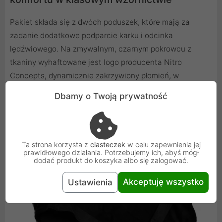
Pakiet składa się z dwóch poduszek, które mają za
zadanie dodatkowe podparcie karku i odcinka
lędźwiowego. Na zmywalnym, czarnym pokrowcu z
tkaniny wyhaftowane jest logo producenta Nitro
Concepts, dynamicznie zakrzywiony płomień, w
dyskretnej czerni lub czerwieni. Poduszka pod kark jest
Dbamy o Twoją prywatność
łatwo i precyzyjnie przymocowana do fotela
gamingowego za pomocą elastycznej opaski i
szybkozłączki.
Ta strona korzysta z
ciasteczek
w celu zapewnienia jej
prawidłowego działania. Potrzebujemy ich, abyś mógł
dodać produkt do koszyka albo się zalogować.
Akceptuję wszystko
Ustawienia