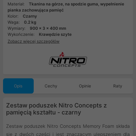
Materiał:
Tkanina na górze, na spodzie guma, wypełnienie
pianka zachowująca pamięć
Kolor:
Czarny
Waga:
0.2 kg
Wymiary:
900 x 3 x 400 mm
Wykończenie:
Krawędzie szyte
Zobacz więcej szczegółów
Opis
Cechy
Opinie
Raty
Zestaw poduszek Nitro Concepts z
pamięcią kształtu - czarny
Zestaw poduszek Nitro Concepts Memory Foam składa
się z dwóch części i jest znaczącym ulepszeniem dla