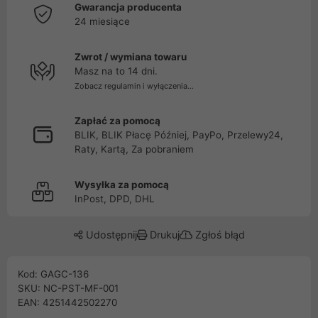
Gwarancja producenta
24 miesiące
Zwrot / wymiana towaru
Masz na to 14 dni.
Zobacz regulamin i wyłączenia...
Zapłać za pomocą
BLIK, BLIK Płacę Później, PayPo, Przelewy24,
Raty, Kartą, Za pobraniem
Wysyłka za pomocą
InPost, DPD, DHL
Udostępnij
Drukuj
Zgłoś błąd
Kod: GAGC-136
SKU: NC-PST-MF-001
EAN: 4251442502270