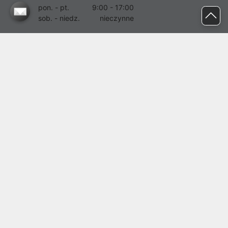
pon. - pt.
9:00 - 17:00
sob. - niedz.
nieczynne
pomoc@proline.pl
Dołącz do nas
Zgłoś błąd na stronie
Proline SA z siedzibą w Mirkowie (55-095), przy ul. Brzozowej 5,
wpisana do rejestru przedsiębiorców Krajowego Rejestru Sądowego
przez Sąd Rejonowy dla Wrocławia-Fabrycznej we Wrocławiu, VI
Wydział Gospodarczy Krajowego Rejestru Sądowego pod nr KRS:
0000282071, NIP: 8951898022, REGON: 020482041, BDO:
000437899. Kapitał zakładowy Spółki wynosi 500000,00 zł i został
on opłacony w całości.
© proline 1996 - 2026. Wszelkie prawa zastrzeżone.