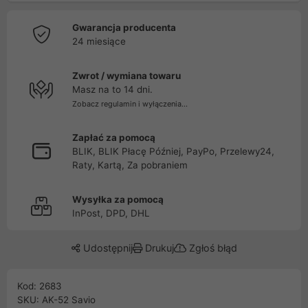
Gwarancja producenta
24 miesiące
Zwrot / wymiana towaru
Masz na to 14 dni.
Zobacz regulamin i wyłączenia...
Zapłać za pomocą
BLIK, BLIK Płacę Później, PayPo, Przelewy24,
Raty, Kartą, Za pobraniem
Wysyłka za pomocą
InPost, DPD, DHL
Udostępnij
Drukuj
Zgłoś błąd
Kod: 2683
SKU: AK-52 Savio