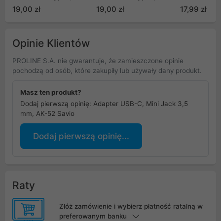
Gbps - czarny
Gbps - niebieski
(50283)
19,00 zł
19,00 zł
17,99 zł
(ZJJQ000101)
(ZJJQ000103)
Opinie Klientów
PROLINE S.A. nie gwarantuje, że zamieszczone opinie
pochodzą od osób, które zakupiły lub używały dany produkt.
Masz ten produkt?
Dodaj pierwszą opinię: Adapter USB-C, Mini Jack 3,5
mm, AK-52 Savio
Dodaj pierwszą opinię...
Raty
Złóż zamówienie i wybierz płatność ratalną w
preferowanym banku