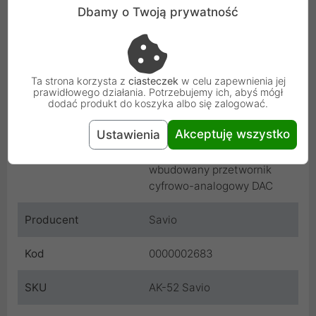
Dbamy o Twoją prywatność
Wtyczka B
Mini Jack (żeński)
Rodzaj kabla
Przejściówka
Ta strona korzysta z
ciasteczek
w celu zapewnienia jej
Długość
0.11 m
prawidłowego działania. Potrzebujemy ich, abyś mógł
dodać produkt do koszyka albo się zalogować.
Kolor
Biały
Akceptuję wszystko
Ustawienia
Dodatkowe informacje
Urządzenie posiada
wbudowany przetwornik
cyfrowo-analogowy DAC
Producent
Savio
Kod
0000002683
SKU
AK-52 Savio