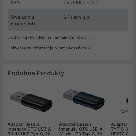
EAN
5901986047513
Gwarancja
24 miesiące
producenta
Osoba odpowiedzialna i bezpieczeństwo
Uniwersalna informacja o bezpieczeństwie
Podobne Produkty
Adapter Baseus
Adapter Baseus
Adapter US
Ingenuity OTG USB-A
Ingenuity OTG USB-A
TYP-C 3.1 
3.1 do USB Typ-C, 10
3.1 do USB Typ-C, 10
US270 OTG 