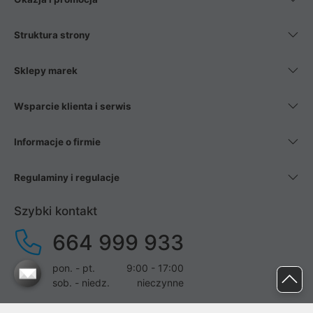
Struktura strony
Sklepy marek
Wsparcie klienta i serwis
Informacje o firmie
Regulaminy i regulacje
Szybki kontakt
664 999 933
pon. - pt.
9:00 - 17:00
sob. - niedz.
nieczynne
pomoc@proline.pl