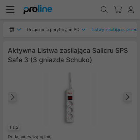
Urządzenia peryferyjne PC
Listwy zasilające, przed
Aktywna Listwa zasilająca Salicru SPS
Safe 3 (3 gniazda Schuko)
Poprzedni
Na
1 z 2
Dodaj pierwszą opinię