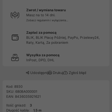
Zwrot / wymiana towaru
Masz na to 14 dni.
Zobacz regulamin i wyłączenia...
Zapłać za pomocą
BLIK, BLIK Płacę Później, PayPo, Przelewy24,
Raty, Kartą, Za pobraniem
Wysyłka za pomocą
InPost, DPD, DHL
Udostępnij
Drukuj
Zgłoś błąd
Kod: 8930
SKU: 680BA000001
EAN: 8436035921621
Ilość gniazd:
3
Długość kabla:
1.5 m