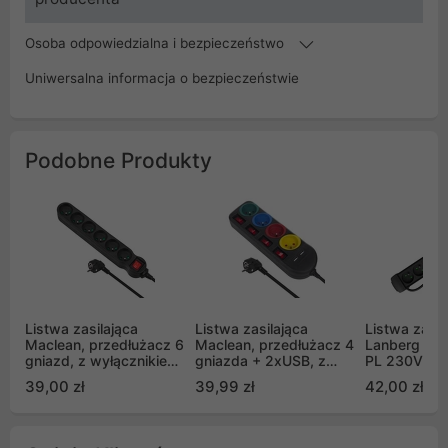
Osoba odpowiedzialna i bezpieczeństwo
Uniwersalna informacja o bezpieczeństwie
Podobne Produkty
Listwa zasilająca
Listwa zasilająca
Listwa zasil
Maclean, przedłużacz 6
Maclean, przedłużacz 4
Lanberg SP1
gniazd, z wyłącznikiem,
gniazda + 2xUSB, z
PL 230V PL
czarny, 2300W, 5m,
włącznikami,
czarna
39,00 zł
39,99 zł
42,00 zł
MCE188
250VAC/10A, 2.1A 5V,
1.5m, czarna, MCE229
B