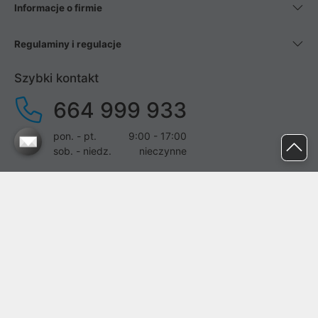
Informacje o firmie
Regulaminy i regulacje
Szybki kontakt
664 999 933
pon. - pt.
9:00 - 17:00
sob. - niedz.
nieczynne
pomoc@proline.pl
Dołącz do nas
Zgłoś błąd na stronie
Proline SA z siedzibą w Mirkowie (55-095), przy ul. Brzozowej 5,
wpisana do rejestru przedsiębiorców Krajowego Rejestru Sądowego