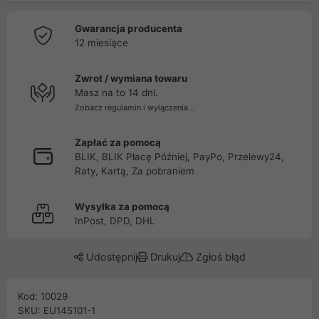
Gwarancja producenta
12 miesiące
Zwrot / wymiana towaru
Masz na to 14 dni.
Zobacz regulamin i wyłączenia...
Zapłać za pomocą
BLIK, BLIK Płacę Później, PayPo, Przelewy24,
Raty, Kartą, Za pobraniem
Wysyłka za pomocą
InPost, DPD, DHL
Udostępnij
Drukuj
Zgłoś błąd
Kod: 10029
SKU: EU145101-1