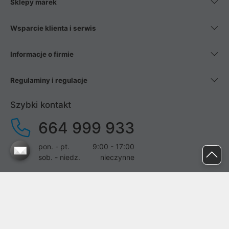
Sklepy marek
Wsparcie klienta i serwis
Informacje o firmie
Regulaminy i regulacje
Szybki kontakt
664 999 933
pon. - pt.
9:00 - 17:00
sob. - niedz.
nieczynne
pomoc@proline.pl
Dołącz do nas