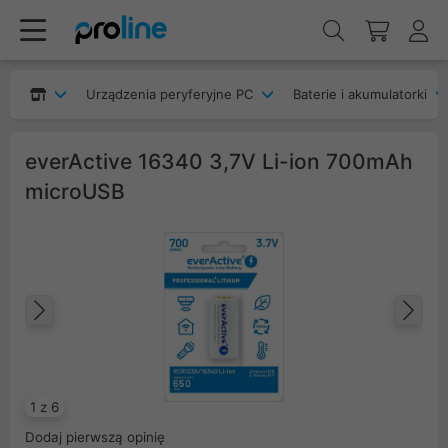
Urządzenia peryferyjne PC
Baterie i akumulatorki
everActive 16340 3,7V Li-ion 700mAh
microUSB
Poprzedni
Na
1 z 6
Dodaj pierwszą opinię