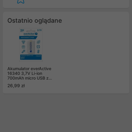
Ostatnio oglądane
Akumulator everActive
16340 3,7V Li-ion
700mAh micro USB z
zabezpieczeniem BOX
26,99 zł
(EV16340-70037VBL)