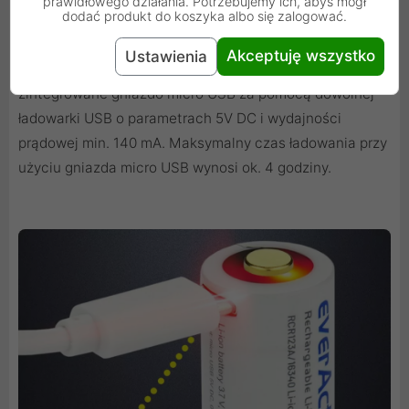
prawidłowego działania. Potrzebujemy ich, abyś mógł
dodać produkt do koszyka albo się zalogować.
wysokich parametrów użytkowych.
Akceptuję wszystko
Ustawienia
Ładowanie akumulatora odbywa się poprzez
zintegrowane gniazdo micro USB za pomocą dowolnej
ładowarki USB o parametrach 5V DC i wydajności
prądowej min. 140 mA. Maksymalny czas ładowania przy
użyciu gniazda micro USB wynosi ok. 4 godziny.