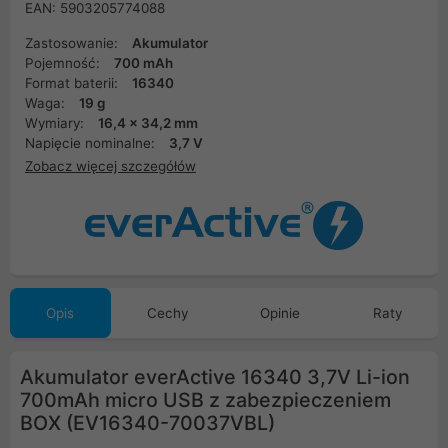
EAN: 5903205774088
Zastosowanie:
Akumulator
Pojemność:
700 mAh
Format baterii:
16340
Waga:
19 g
Wymiary:
16,4 x 34,2 mm
Napięcie nominalne:
3,7 V
Zobacz więcej szczegółów
Opis
Cechy
Opinie
Raty
Akumulator everActive 16340 3,7V Li-ion
700mAh micro USB z zabezpieczeniem
BOX (EV16340-70037VBL)