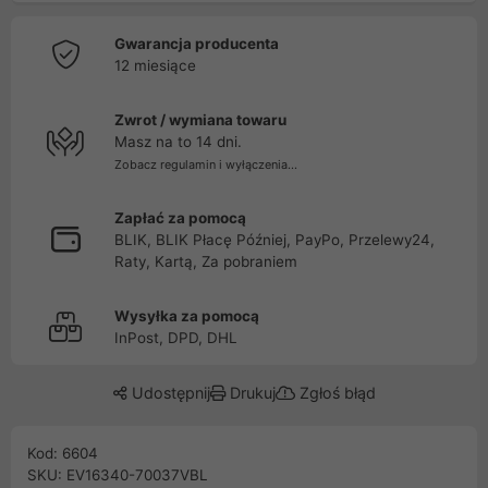
Gwarancja producenta
12 miesiące
Zwrot / wymiana towaru
Masz na to 14 dni.
Zobacz regulamin i wyłączenia...
Zapłać za pomocą
BLIK, BLIK Płacę Później, PayPo, Przelewy24,
Raty, Kartą, Za pobraniem
Wysyłka za pomocą
InPost, DPD, DHL
Udostępnij
Drukuj
Zgłoś błąd
Kod: 6604
SKU: EV16340-70037VBL