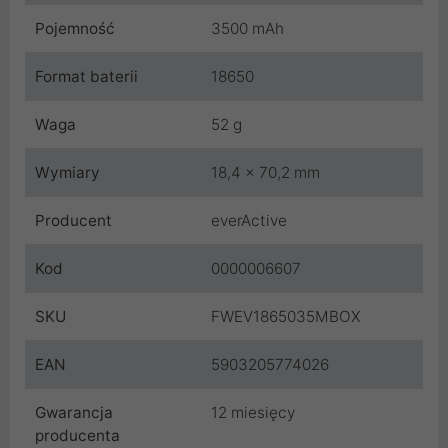
Pojemność
3500 mAh
Format baterii
18650
Waga
52 g
Wymiary
18,4 x 70,2 mm
Producent
everActive
Kod
0000006607
SKU
FWEV1865035MBOX
EAN
5903205774026
Gwarancja
12 miesięcy
producenta