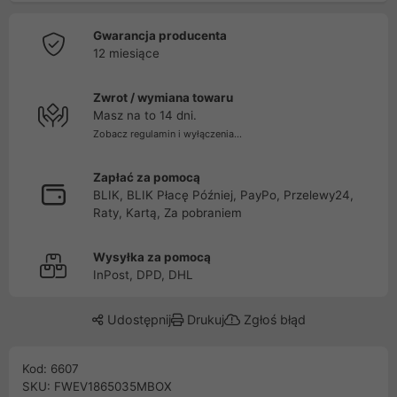
Gwarancja producenta
12 miesiące
Zwrot / wymiana towaru
Masz na to 14 dni.
Zobacz regulamin i wyłączenia...
Zapłać za pomocą
BLIK, BLIK Płacę Później, PayPo, Przelewy24,
Raty, Kartą, Za pobraniem
Wysyłka za pomocą
InPost, DPD, DHL
Udostępnij
Drukuj
Zgłoś błąd
Kod: 6607
SKU: FWEV1865035MBOX