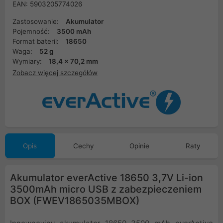
EAN: 5903205774026
Zastosowanie:
Akumulator
Pojemność:
3500 mAh
Format baterii:
18650
Waga:
52 g
Wymiary:
18,4 x 70,2 mm
Zobacz więcej szczegółów
Opis
Cechy
Opinie
Raty
Akumulator everActive 18650 3,7V Li-ion
3500mAh micro USB z zabezpieczeniem
BOX (FWEV1865035MBOX)