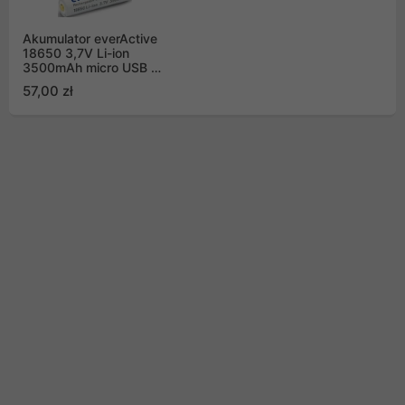
Akumulator everActive
18650 3,7V Li-ion
3500mAh micro USB z
zabezpieczeniem BOX
57,00 zł
(FWEV1865035MBOX)