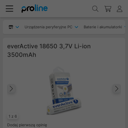
Urządzenia peryferyjne PC
Baterie i akumulatorki
everActive 18650 3,7V Li-ion
3500mAh
Poprzedni
Na
1 z 6
Dodaj pierwszą opinię