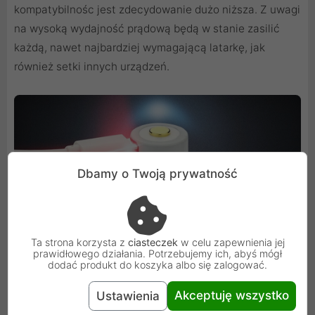
kompatybilnośc jest zdecydowanie dużo niższa. Z uwagi
na wysoką wydajność prądową będą w stanie zasilić
każdą, nawet najbardziej wymagającą latarkę, jak
również setki innych urządzeń.
Dbamy o Twoją prywatność
Ta strona korzysta z
ciasteczek
w celu zapewnienia jej
prawidłowego działania. Potrzebujemy ich, abyś mógł
dodać produkt do koszyka albo się zalogować.
Akceptuję wszystko
Ustawienia