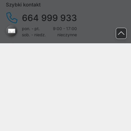
Szybki kontakt
664 999 933
pon. - pt.
9:00 - 17:00
sob. - niedz.
nieczynne
pomoc@proline.pl
Dołącz do nas
Zgłoś błąd na stronie
Proline SA z siedzibą w Mirkowie (55-095), przy ul. Brzozowej 5,
wpisana do rejestru przedsiębiorców Krajowego Rejestru Sądowego
przez Sąd Rejonowy dla Wrocławia-Fabrycznej we Wrocławiu, VI
Wydział Gospodarczy Krajowego Rejestru Sądowego pod nr KRS:
0000282071, NIP: 8951898022, REGON: 020482041, BDO:
000437899. Kapitał zakładowy Spółki wynosi 500000,00 zł i został
on opłacony w całości.