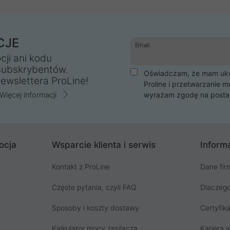
CJE
Email
cji ani kodu
subskrybentów.
Oświadczam, że mam ukoń
ewslettera ProLine!
Proline i przetwarzanie m
Więcej informacji
wyrażam zgodę na posta
ocja
Wsparcie klienta i serwis
Informa
Kontakt z ProLine
Dane fir
Częste pytania, czyli FAQ
Dlaczego
Sposoby i koszty dostawy
Certyfika
Kalkulator mocy zasilacza
Kariera w