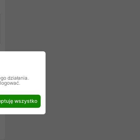
go działania.
alogować.
ptuję wszystko