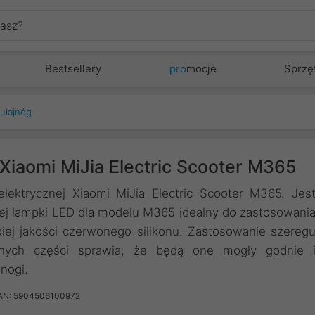
Bestsellery
pro
mocje
Sprzę
ulajnóg
 Xiaomi MiJia Electric Scooter M365
ektrycznej Xiaomi MiJia Electric Scooter M365. Jes
iej lampki LED dla modelu M365 idealny do zastosowani
iej jakości czerwonego silikonu. Zastosowanie szereg
anych części sprawia, że będą one mogły godnie 
nogi.
AN: 5904506100972