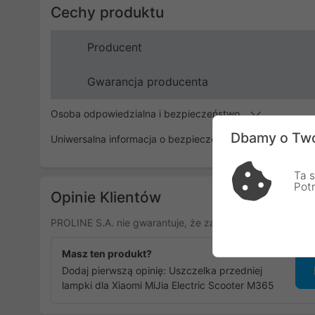
Cechy produktu
Producent
Gwarancja producenta
Osoba odpowiedzialna i bezpieczeństwo
Dbamy o Two
Uniwersalna informacja o bezpieczeństwie
Ta s
Pot
Opinie Klientów
PROLINE S.A. nie gwarantuje, że zamieszczone opinie po
Masz ten produkt?
Dodaj pierwszą opinię: Uszczelka przedniej
lampki dla Xiaomi MiJia Electric Scooter M365