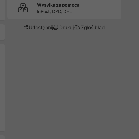
Wysyłka za pomocą
InPost, DPD, DHL
Udostępnij
Drukuj
Zgłoś błąd