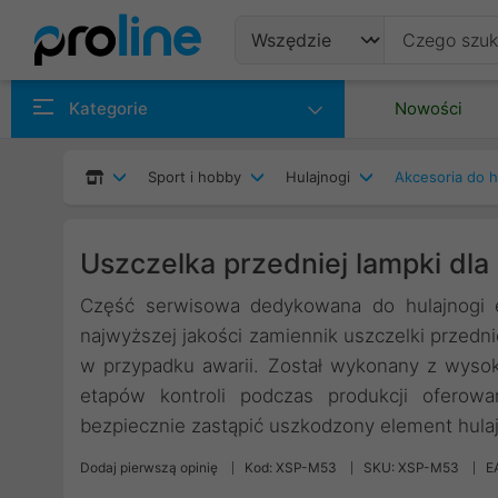
Produkty
Kategorie
Nowości
Producenci
Sport i hobby
Hulajnogi
Akcesoria do h
Kategorie
Uszczelka przedniej lampki dla
Część serwisowa dedykowana do hulajnogi el
najwyższej jakości zamiennik uszczelki przedn
w przypadku awarii. Został wykonany z wysok
etapów kontroli podczas produkcji oferow
bezpiecznie zastąpić uszkodzony element hulaj
Dodaj pierwszą opinię
Kod: XSP-M53
SKU: XSP-M53
E