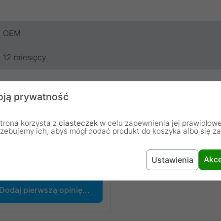
OEM
12 miesięcy
ją prywatność
trona korzysta z
ciasteczek
w celu zapewnienia jej prawidłowe
rzebujemy ich, abyś mógł dodać produkt do koszyka albo się z
chodzą od osób, które zakupiły lub używały dany produkt.
Akce
Ustawienia
Dodaj pierwszą opinię...