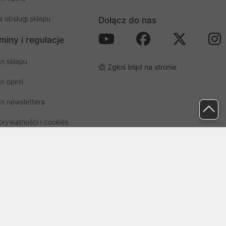
a obsługi sklepu
Dołącz do nas
miny i regulacje
n sklepu
Zgłoś błąd na stronie
n opinii
n newslettera
prywatności i cookies
osp. odpadami
ez Sąd Rejonowy dla Wrocławia-