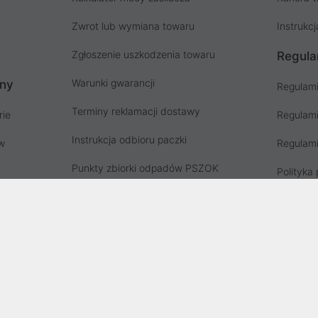
Zwrot lub wymiana towaru
Instrukcj
Zgłoszenie uszkodzenia towaru
Regula
Warunki gwarancji
ony
Regulami
Terminy reklamacji dostawy
rie
Regulami
Instrukcja odbioru paczki
ów
Regulami
Punkty zbiorki odpadów PSZOK
Polityka 
Zgłoś niebezpieczny produkt, GPSR
Koszty g
Zużyty sprzęt elektryczny
Deklaracja dostępności
, wpisana do rejestru przedsiębiorców Krajowego Rejestru Sądowego prz