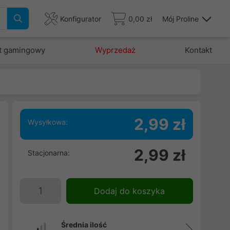
Konfigurator
0,00 zł
Mój Proline
t gamingowy
Wyprzedaż
Kontakt
2,99 zł
Wysyłkowa:
t
2,99 zł
Stacjonarna:
a
u
i
Dodaj do koszyka
Średnia ilość