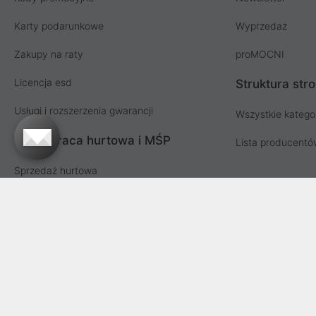
Karty podarunkowe
Wyprzedaż
Zakupy na raty
proMOCNI
Licencja esd
Struktura str
Usługi i rozszerzenia gwarancji
Wszystkie katego
Współpraca hurtowa i MŚP
Lista producent
Sprzedaż hurtowa
Oferta dla firm i instytucji
Przetargi i zamówienia publiczne
Proline SA z siedzibą w Mirkowie (55-095), przy ul. Brzozowej 5