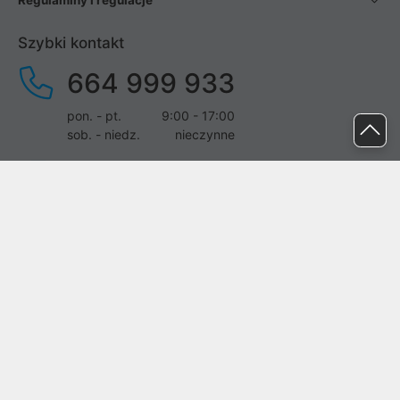
Regulaminy i regulacje
Szybki kontakt
664 999 933
pon. - pt.
9:00 - 17:00
sob. - niedz.
nieczynne
pomoc@proline.pl
Dołącz do nas
Zgłoś błąd na stronie
Proline SA z siedzibą w Mirkowie (55-095), przy ul. Brzozowej 5,
wpisana do rejestru przedsiębiorców Krajowego Rejestru Sądowego
przez Sąd Rejonowy dla Wrocławia-Fabrycznej we Wrocławiu, VI
Wydział Gospodarczy Krajowego Rejestru Sądowego pod nr KRS:
0000282071, NIP: 8951898022, REGON: 020482041, BDO: