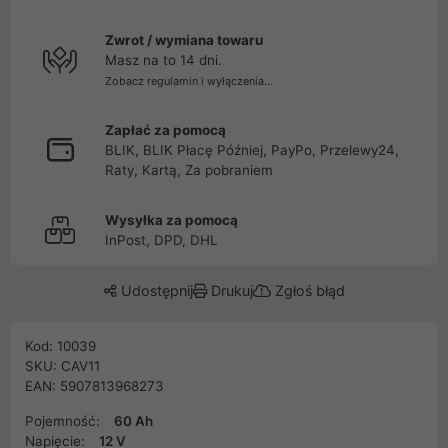
Zwrot / wymiana towaru
Masz na to 14 dni.
Zobacz regulamin i wyłączenia...
Zapłać za pomocą
BLIK, BLIK Płacę Później, PayPo, Przelewy24,
Raty, Kartą, Za pobraniem
Wysyłka za pomocą
InPost, DPD, DHL
Udostępnij
Drukuj
Zgłoś błąd
Kod: 10039
SKU: CAV11
EAN: 5907813968273
Pojemność:
60 Ah
Napięcie:
12 V