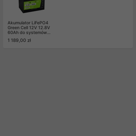
Akumulator LiFePO4
Green Cell 12V 12.8V
60Ah do systemów
fotowoltaicznych,
1 189,00 zł
kamperów i łódek