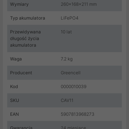
Wymiary
260x168x211 mm
Typ akumulatora
LiFePO4
Przewidywana
10 lat
długość życia
akumulatora
Waga
7.2 kg
Producent
Greencell
Kod
0000010039
SKU
CAV11
EAN
5907813968273
Gwarancja
24 miesiące