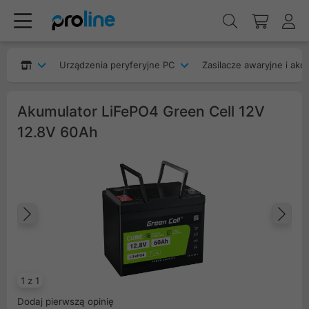
Urządzenia peryferyjne PC
Zasilacze awaryjne i akc
Akumulator LiFePO4 Green Cell 12V
12.8V 60Ah
Poprzedni
Na
1 z 1
Dodaj pierwszą opinię