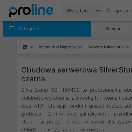
Produkty
Kategorie
Nowości
Producenci
Komputery i laptopy
Serwery i akcesoria
Kategorie
Obudowa serwerowa SilverSt
czarna
SilverStone SST-RM400 to profesjonalna ob
solidność wykonania z wysoką funkcjonalności
oraz ATX, oferując siedem gniazd rozszerzeń
grubości 1,2 mm oraz zamykanemu przednie
stabilność pracy. To idealny wybór dla sys
chłodzenia w szafach serwerowych.