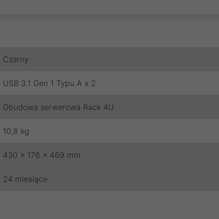
Czarny
USB 3.1 Gen 1 Typu A x 2
Obudowa serwerowa Rack 4U
10,8 kg
430 x 176 x 469 mm
24 miesiące