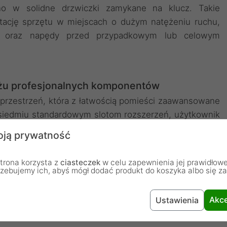
o w solidne drzwiczki zamykane na klucz. Takie
tację sprzętu w miejscach o dużym natężeniu ruchu,
ące oraz napędy przed przypadkowym lub celowym
u profesjonalnych komponentów
 przestrzeń, która z łatwością pomieści zaawansowane
 siedmiu standardowym slotom rozszerzeń, użytkownik
h kart dodatkowych, co jest kluczowe przy budowie
ją prywatność
bliczeniowych. Konstrukcja przewiduje montaż kart o
zęści klatek na dyski, co pozwala na dużą elastyczność
trona korzysta z
ciasteczek
w celu zapewnienia jej prawidłowe
 również różne standardy zasilania, w tym popularne
rzebujemy ich, abyś mógł dodać produkt do koszyka albo się z
pu Mini Redundant o głębokości do 200 mm, co pozwala
ności usług.
Akce
Ustawienia