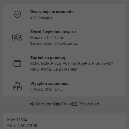
Gwarancja producenta
24 miesiące
Zwrot / wymiana towaru
Masz na to 14 dni.
Zobacz regulamin i wyłączenia...
Zapłać za pomocą
BLIK, BLIK Płacę Później, PayPo, Przelewy24,
Raty, Kartą, Za pobraniem
Wysyłka za pomocą
InPost, DPD, DHL
Udostępnij
Drukuj
Zgłoś błąd
Kod: 12694
SKU: NSC-2309