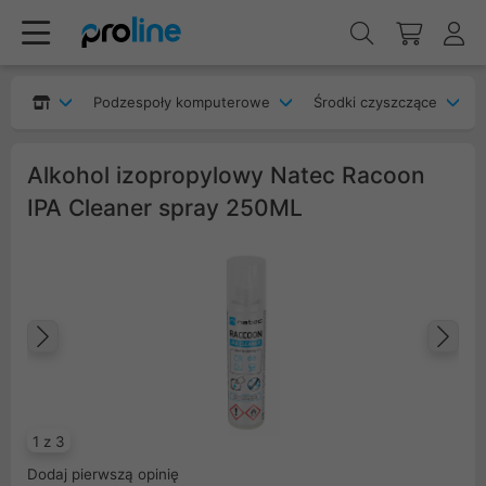
Podzespoły komputerowe
Środki czyszczące
Alkohol izopropylowy Natec Racoon
IPA Cleaner spray 250ML
Poprzedni
Na
1 z 3
Dodaj pierwszą opinię