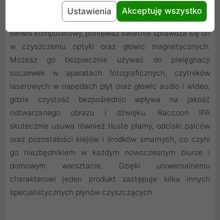
Wszechstronny środek do zadań specjalnych
Akceptuję wszystko
Ustawienia
Zastosowania tego preparatu wykraczają daleko poza
serwis komputerowy, ponieważ świetnie sprawdza się on
w czyszczeniu optyki oraz głowic magnetycznych.
Możesz go bezpiecznie używać do pielęgnacji
soczewek w aparatach fotograficznych, czytników
laserowych w napędach płyt oraz głowic audio i wideo,
gdzie czystość bezpośrednio wpływa na jakość
odtwarzanego obrazu i dźwięku. Raccoon IPA
skutecznie usuwa również tłuste plamy, odciski palców
oraz pozostałości klejów i środków smarnych, co czyni
go niezbędnikiem w każdym nowoczesnym biurze i
domowym warsztacie. Dzięki uniwersalnemu
charakterowi jeden produkt zastępuje kilka innych
specjalistycznych płynów czyszczących.