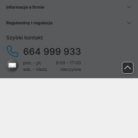
Informacje o firmie
Regulaminy i regulacje
Szybki kontakt
664 999 933
pon. - pt.
9:00 - 17:00
sob. - niedz.
nieczynne
pomoc@proline.pl
Dołącz do nas
Zgłoś błąd na stronie
Proline SA z siedzibą w Mirkowie (55-095), przy ul. Brzozowej 5,