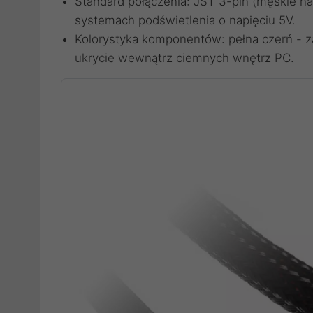
Standard połączenia: JST 3-pin (męskie n
systemach podświetlenia o napięciu 5V.
Kolorystyka komponentów: pełna czerń - zar
ukrycie wewnątrz ciemnych wnętrz PC.