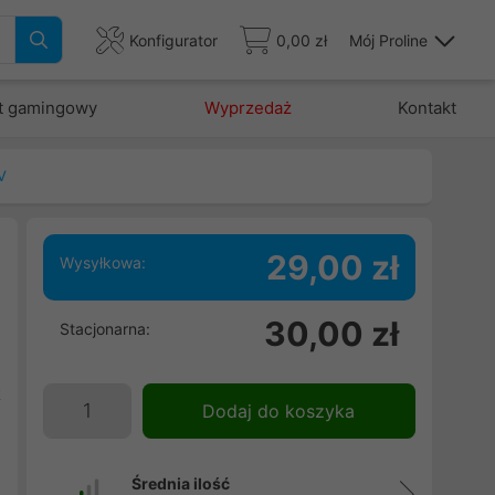
Konfigurator
0,00 zł
Mój Proline
t gamingowy
Wyprzedaż
Kontakt
V
29,00 zł
Wysyłkowa:
i
30,00 zł
Stacjonarna:
i
.
t
Dodaj do koszyka
e
Średnia ilość