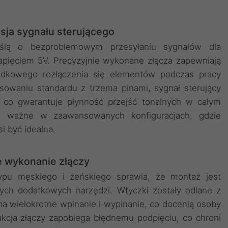
isja sygnału sterującego
yślą o bezproblemowym przesyłaniu sygnałów dla
apięciem 5V. Precyzyjnie wykonane złącza zapewniają
padkowego rozłączenia się elementów podczas pracy
osowaniu standardu z trzema pinami, sygnał sterujący
, co gwarantuje płynność przejść tonalnych w całym
ie ważne w zaawansowanych konfiguracjach, gdzie
i być idealna.
e wykonanie złączy
pu męskiego i żeńskiego sprawia, że montaż jest
ych dodatkowych narzędzi. Wtyczki zostały odlane z
a wielokrotne wpinanie i wypinanie, co docenią osoby
kcja złączy zapobiega błędnemu podpięciu, co chroni