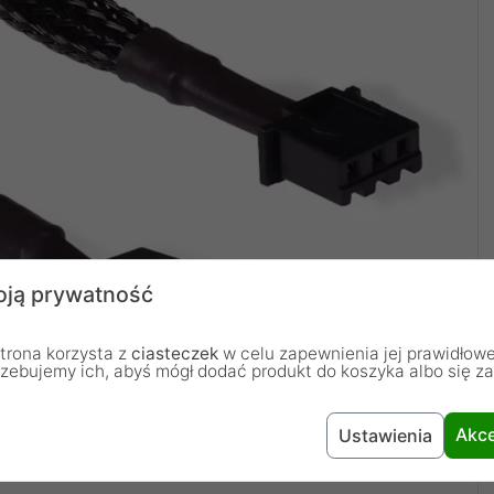
ją prywatność
trona korzysta z
ciasteczek
w celu zapewnienia jej prawidłowe
rzebujemy ich, abyś mógł dodać produkt do koszyka albo się z
Akce
Ustawienia