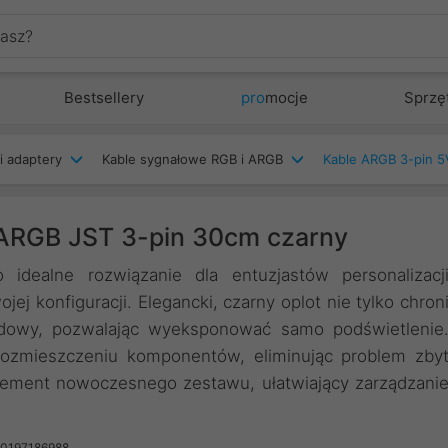
Bestsellery
pro
mocje
Sprzę
i adaptery
Kable sygnałowe RGB i ARGB
Kable ARGB 3-pin 5
 ARGB JST 3-pin 30cm czarny
dealne rozwiązanie dla entuzjastów personalizacj
ej konfiguracji. Elegancki, czarny oplot nie tylko chron
udowy, pozwalając wyeksponować samo podświetlenie
zmieszczeniu komponentów, eliminując problem zby
 element nowoczesnego zestawu, ułatwiający zarządzani
50197186988