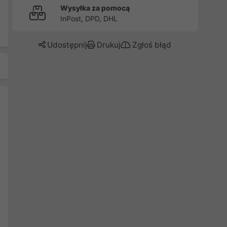
Wysyłka za pomocą
InPost, DPD, DHL
Udostępnij
Drukuj
Zgłoś błąd