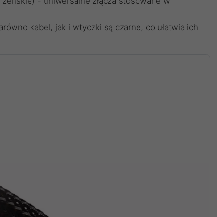
a żeńskie) - uniwersalne złącza stosowane w
ówno kabel, jak i wtyczki są czarne, co ułatwia ich