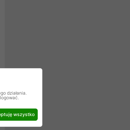
go działania.
alogować.
ptuję wszystko