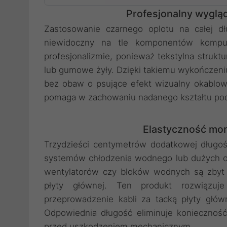
Profesjonalny wygląd
Zastosowanie czarnego oplotu na całej dł
niewidoczny na tle komponentów kompu
profesjonalizmie, ponieważ tekstylna strukt
lub gumowe żyły. Dzięki takiemu wykończeni
bez obaw o psujące efekt wizualny okablow
pomaga w zachowaniu nadanego kształtu podc
Elastyczność mon
Trzydzieści centymetrów dodatkowej długo
systemów chłodzenia wodnego lub dużych o
wentylatorów czy bloków wodnych są zbyt k
płyty głównej. Ten produkt rozwiązuj
przeprowadzenie kabli za tacką płyty głów
Odpowiednia długość eliminuje konieczność
przed uszkodzeniem mechanicznym.