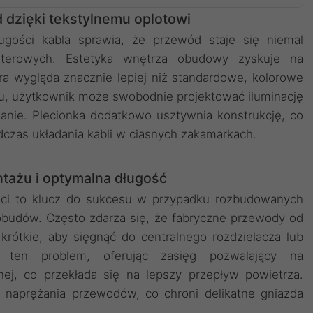
 dzięki tekstylnemu oplotowi
ugości kabla sprawia, że przewód staje się niemal
terowych. Estetyka wnętrza obudowy zyskuje na
ura wygląda znacznie lepiej niż standardowe, kolorowe
u, użytkownik może swobodnie projektować iluminację
anie. Plecionka dodatkowo usztywnia konstrukcję, co
zas układania kabli w ciasnych zakamarkach.
tażu i optymalna długość
ści to klucz do sukcesu w przypadku rozbudowanych
budów. Często zdarza się, że fabryczne przewody od
rótkie, aby sięgnąć do centralnego rozdzielacza lub
e ten problem, oferując zasięg pozwalający na
nej, co przekłada się na lepszy przepływ powietrza.
 naprężania przewodów, co chroni delikatne gniazda