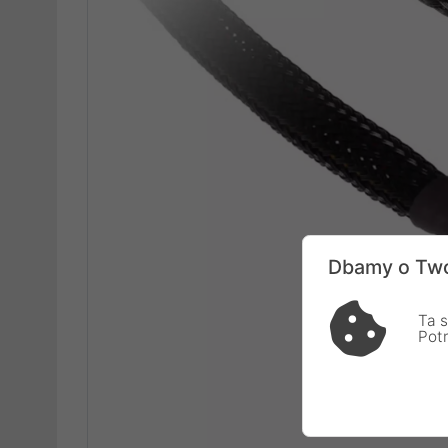
Dbamy o Two
Ta s
Pot