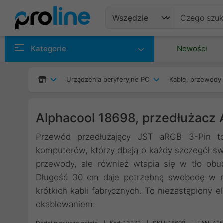
Produkty
Kategorie
Nowości
Producenci
Urządzenia peryferyjne PC
Kable, przewody 
Kategorie
Alphacool 18698, przedłużacz
Przewód przedłużający JST aRGB 3-Pin to i
komputerów, którzy dbają o każdy szczegół swoj
przewody, ale również wtapia się w tło ob
Długość 30 cm daje potrzebną swobodę w ro
krótkich kabli fabrycznych. To niezastąpiony
okablowaniem.
Dodaj pierwszą opinię
Kod: 13272
SKU: 18698
EAN: 42