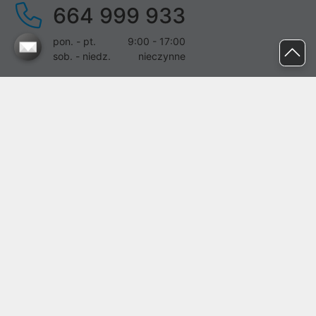
664 999 933
pon. - pt.
9:00 - 17:00
sob. - niedz.
nieczynne
pomoc@proline.pl
Dołącz do nas
Zgłoś błąd na stronie
Proline SA z siedzibą w Mirkowie (55-095), przy ul. Brzozowej 5,
wpisana do rejestru przedsiębiorców Krajowego Rejestru Sądowego
przez Sąd Rejonowy dla Wrocławia-Fabrycznej we Wrocławiu, VI
Wydział Gospodarczy Krajowego Rejestru Sądowego pod nr KRS:
0000282071, NIP: 8951898022, REGON: 020482041, BDO:
000437899. Kapitał zakładowy Spółki wynosi 500000,00 zł i został
on opłacony w całości.
© proline 1996 - 2026. Wszelkie prawa zastrzeżone.