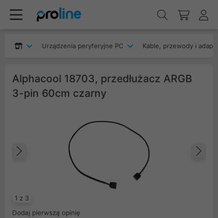
Urządzenia peryferyjne PC
Kable, przewody i adapt
Alphacool 18703, przedłużacz ARGB
3-pin 60cm czarny
Poprzedni
Na
1 z 3
Dodaj pierwszą opinię