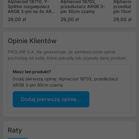
Alphacool 18710, Y-
Alphacool 18702,
Alphacool 1
Splitter rozgałęziacz
przedłużacz ARGB 3-
przedłużacz
ARGB 3-pin na 4x ARGB
pin 30cm czarny
pin 15cm cz
3-pin 15cm czarny
29,00 zł
29,00 zł
29,00 zł
Opinie Klientów
PROLINE S.A. nie gwarantuje, że zamieszczone opinie
pochodzą od osób, które zakupiły lub używały dany produkt.
Masz ten produkt?
Dodaj pierwszą opinię: Alphacool 18703, przedłużacz
ARGB 3-pin 60cm czarny
Dodaj pierwszą opinię...
Raty