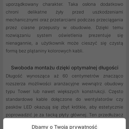
uporządkowany charakter. Taka osłona dodatkowo
chroni delikatne żyły przed uszkodzeniami
mechanicznymi oraz przetarciami podczas przeciągania
przez ciasne przepusty w obudowie. Dzięki temu
rozwiązaniu system oświetlenia prezentuje się
nienagannie, a użytkownik może cieszyć się czystą
formą bez plątaniny kolorowych kabli.
Swoboda montażu dzięki optymalnej długości
Długość wynosząca aż 60 centymetrów znacząco
rozszerza możliwości aranżacyjne wewnątrz obudowy
typu Tower lub nawet większych konstrukcji. Często
standardowe kable dołączone do wentylatorów czy
pasków LED okazują się zbyt krótkie, aby estetycznie
poprowadzić je za tacką płyty głównej. Ten przedłużacz
eliminuje ten problem, dając pełną swobodę w
Dbamy o Twoją prywatność