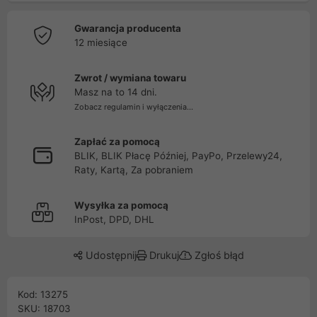
Gwarancja producenta
12 miesiące
Zwrot / wymiana towaru
Masz na to 14 dni.
Zobacz regulamin i wyłączenia...
Zapłać za pomocą
BLIK, BLIK Płacę Później, PayPo, Przelewy24,
Raty, Kartą, Za pobraniem
Wysyłka za pomocą
InPost, DPD, DHL
Udostępnij
Drukuj
Zgłoś błąd
Kod: 13275
SKU: 18703