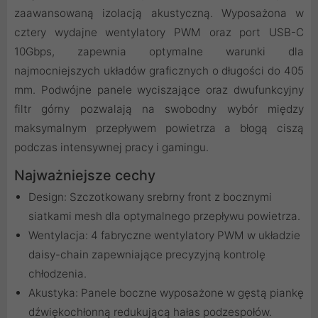
zaawansowaną izolacją akustyczną. Wyposażona w
cztery wydajne wentylatory PWM oraz port USB-C
10Gbps, zapewnia optymalne warunki dla
najmocniejszych układów graficznych o długości do 405
mm. Podwójne panele wyciszające oraz dwufunkcyjny
filtr górny pozwalają na swobodny wybór między
maksymalnym przepływem powietrza a błogą ciszą
podczas intensywnej pracy i gamingu.
Najważniejsze cechy
Design: Szczotkowany srebrny front z bocznymi
siatkami mesh dla optymalnego przepływu powietrza.
Wentylacja: 4 fabryczne wentylatory PWM w układzie
daisy-chain zapewniające precyzyjną kontrolę
chłodzenia.
Akustyka: Panele boczne wyposażone w gęstą piankę
dźwiękochłonną redukującą hałas podzespołów.