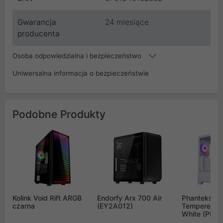
Gwarancja
24 miesiące
producenta
Osoba odpowiedzialna i bezpieczeństwo
Uniwersalna informacja o bezpieczeństwie
Podobne Produkty
Kolink Void Rift ARGB
Endorfy Arx 700 Air
Phanteks XT 
czarna
(EY2A012)
Tempered G
White (PH-
XT523P1_D