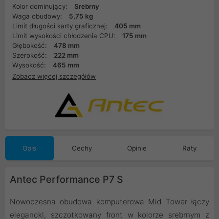
Kolor dominujący:
Srebrny
Waga obudowy:
5,75 kg
Limit długości karty graficznej:
405 mm
Limit wysokości chłodzenia CPU:
175 mm
Głębokość:
478 mm
Szerokość:
222 mm
Wysokość:
465 mm
Zobacz więcej szczegółów
Opis
Cechy
Opinie
Raty
Antec Performance P7 S
Nowoczesna obudowa komputerowa Mid Tower łączy
elegancki, szczotkowany front w kolorze srebrnym z