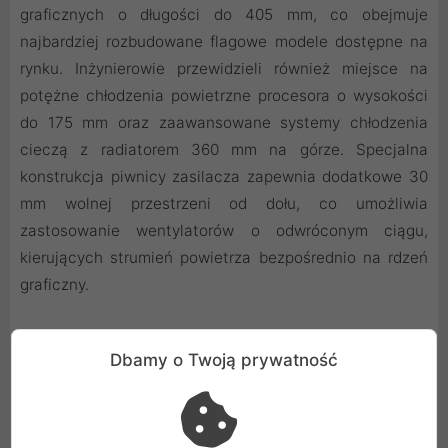
graficznych o długości do 405 mm, co obejmuje
najbardziej rozbudowane flagowe modele dostępne na
rynku. Inżynierowie przewidzieli również miejsce na
potężne chłodzenia powietrzne procesora o wysokości
do 175 mm oraz zaawansowane systemy chłodzenia
cieczą z radiatorem 360 mm na górze. Specjalna
konstrukcja piwnicy zasilacza zapewnia dodatkowe 30
mm wolnej przestrzeni od dołu, co umożliwia
zastosowanie wentylatorów o odwróconym ciągu,
kierujących strumień powietrza bezpośrednio na rdzeń
graficzny.
Dbamy o Twoją prywatność