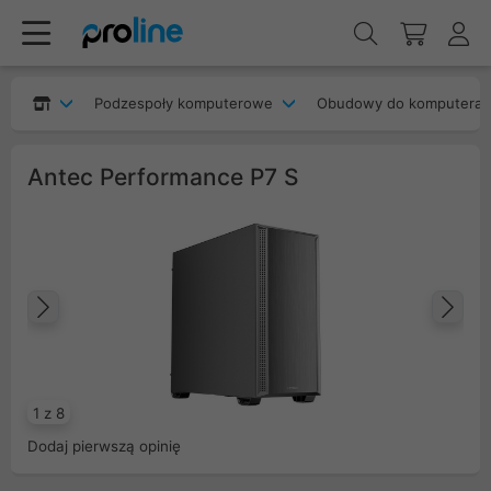
Podzespoły komputerowe
Obudowy do komputera
Antec Performance P7 S
Poprzedni
Na
1 z 8
Dodaj pierwszą opinię