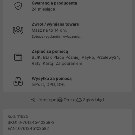
Gwarancja producenta
24 miesiące
Zwrot / wymiana towaru
Masz na to 14 dni.
Zobacz regulamin i wyłączenia...
Zapłać za pomocą
BLIK, BLIK Płacę Później, PayPo, Przelewy24,
Raty, Kartą, Za pobraniem
Wysyłka za pomocą
InPost, DPD, DHL
Udostępnij
Drukuj
Zgłoś błąd
Kod: 11635
SKU: 0-761345-10258-2
EAN: 0761345102582