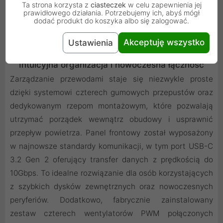
Ta strona korzysta z
ciasteczek
w celu zapewnienia jej
prawidłowego działania. Potrzebujemy ich, abyś mógł
dodać produkt do koszyka albo się zalogować.
Akceptuję wszystko
Ustawienia
Intuicyjna organizacja i nowoczesna łączność
Zarządzanie przewodami staje się niezwykle proste
dzięki systemowi czterech gumowych przepustów oraz
dedykowanym rzepom montażowym, które pozwalają
utrzymać porządek wewnątrz obudowy i usprawnić
przepływ powietrza. Panel frontowy został wyposażony
w najnowsze standardy komunikacji, w tym port USB-C
3.2 Gen 2 oferujący transfer danych z prędkością do
10Gbps. To idealne rozwiązanie dla osób korzystających
z szybkich dysków zewnętrznych oraz nowoczesnych
peryferiów. Dodatkowo, fabrycznie zainstalowany
zestaw czterech wentylatorów PWM połączonych