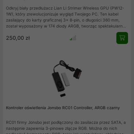
Odkryj biały przedłużacz Lian Li Strimer Wireless GPU (PW12-
1W), który zrewolucjonizuje wygląd Twojego PC. Ten kabel
zasilający do karty graficznej 3x 8-pin, o długości 360 mm,
został wyposażony w 174 diody ARGB, tworząc spektakularne i
płynne efekty świetlne. To idealny wybór dla entuzjastów
250,00 zł
moddingu i posiadaczy potężnych kart graficznych.
Kontroler oświetlenia Jonsbo RC01 Controller, ARGB czarny
RC01 firmy Jonsbo jest podłączony do zasilacza przez SATA, a
następnie zapewnia 3-pinowe złącze RGB. Można do nich