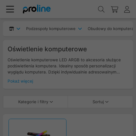
Podzespoły komputerowe
Obudowy do komputera
Oświetlenie komputerowe
Oświetlenie komputerowe LED ARGB to akcesoria służące
podświetlenia komputera. Idealny sposób personalizacji
wyglądu komputera. Dzięki indywidualnie adresowalnym
diodom RGB możesz samodzielnie kontrolować kolory i efekty
Pokaż więcej
świetlne. W naszym sklepie znajdziesz taśmy LED,
wentylatory ARGB, listwy magnetyczne oraz kontrolery
kompatybilne z popularnymi systemami (Aura Sync, Mystic
Kategorie i filtry
Sortuj
Light). Oświetlenie LED ARGB pozwala stworzyć unikalny
klimat wewnątrz obudowy PC. Obudowa komputerowa
najczęściej wykonana jest ze stali, aluminium, plastiku oraz
szkła hartowanego (często w komputerach gamingowych).