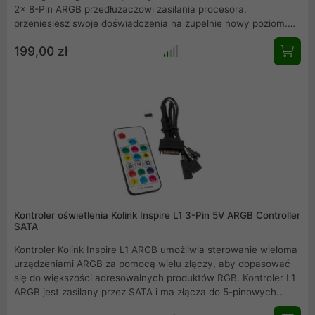
2x 8-Pin ARGB przedłużaczowi zasilania procesora,
przeniesiesz swoje doświadczenia na zupełnie nowy poziom.
Ten innowacyjny kabel nie tylko dostarcza niezawodne
199,00 zł
zasilanie do twojego procesora, ale także wprowadza
spektakularne efekty świetlne ARGB sterowane
bezprzewodowo. Teraz możesz spersonalizować swój sprzęt
jak nigdy dotąd, tworząc niepowtarzalną atmosferę podczas
każdej rozgrywki czy pracy.
Kontroler oświetlenia Kolink Inspire L1 3-Pin 5V ARGB Controller
SATA
Kontroler Kolink Inspire L1 ARGB umożliwia sterowanie wieloma
urządzeniami ARGB za pomocą wielu złączy, aby dopasować
się do większości adresowalnych produktów RGB. Kontroler L1
ARGB jest zasilany przez SATA i ma złącza do 5-pinowych
urządzeń ARGB, a także złącza Phanteks DRGB i Corsair ARGB.