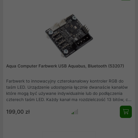
Samoprzylepna powierzchnia ułatwia montaż, a pełna paleta
barw pozwoli Ci stworzyć unikatowy klimat w Twoim
stanowisku gamingowym.
Aqua Computer Farbwerk USB Aquabus, Bluetooth (53207)
Farbwerk to innowacyjny czterokanałowy kontroler RGB do
taśm LED. Urządzenie udostępnia łącznie dwanaście kanałów
które mogą być używane indywidualnie lub do podłączenia
czterech taśm LED. Każdy kanał ma rozdzielczość 13 bitów, co
zapewnia łagodne przejścia kolorów nawet przy niskich
199,00 zł
ustawieniach jasności. Farwerk jest autonomicznym
urządzeniem z wbudowanym mikroprocesorem i może być
obsługiwany bez komputera.