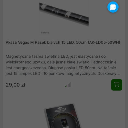
Akasa Vegas M Pasek białych 15 LED, 50cm (AK-LD05-50WH)
Magnetyczna taśma świetlna LED, jest elastyczna i do
wielokrotnego użytku, daje jasne białe światło i jednocześnie
jest energooszczedna. Długość paska LED 50cm. Na taśmie
jest 15 lampek LED i 10 punktów magnetycznych. Doskonały
pomysł na zmiane swojego zestawu w estetycznie
29,00 zł
wyglądający sprzęt gamingowy.