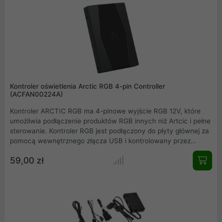
podświetlić rozproszonym promieniem światła z taśmy LED
NEON.
Kontroler oświetlenia Arctic RGB 4-pin Controller
(ACFAN00224A)
Kontroler ARCTIC RGB ma 4-pinowe wyjście RGB 12V, które
umożliwia podłączenie produktów RGB innych niż Artcic i pełne
sterowanie. Kontroler RGB jest podłączony do płyty głównej za
pomocą wewnętrznego złącza USB i kontrolowany przez
oprogramowanie ARCTIC RGB. Bez użycia oprogramowania
59,00 zł
całe spektrum kolorów działa sekwencyjnie.