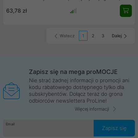
dzięki czemu można połączyć kilka pasków w łańcuch. Listwę
63,78 zł
można łatwo podłączyć do standardowych 3-pinowych złączy
na płycie głównej lub do kontrolera za pomocą dołączonego 3-
pinowego kabla adaptera.
Wstecz
1
2
3
Dalej
Zapisz się na mega proMOCJE
Nie strać żadnej informacji o promocji ani
kodu rabatowego dostępnego tylko dla
subskrybentów. Dołącz teraz do grona
odbiorców newslettera ProLine!
Więcej informacji
Email
Zapisz się