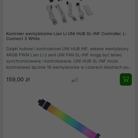
Kontroler wentylatorów Lian Li UNI HUB SL-INF Controller, L-
Connect 3 White
Dzięki hubowi i kontrolerowi UNI HUB INF, własne wentylatory
ARGB PWM Lian Li z serii UNI FAN SL-INF mogą być łatwo
synchronizowane i kontrolowane. UNI HUB SL-INF może
kontrolować łącznie 16 wentylatorów w czterech klastrach po
cztery wentylatory każdy, zapewniając tym samym
159,00 zł
wystarczające opcje rozbudowy.