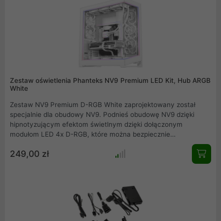
NEON.
Zestaw oświetlenia Phanteks NV9 Premium LED Kit, Hub ARGB
White
Zestaw NV9 Premium D-RGB White zaprojektowany został
specjalnie dla obudowy NV9. Podnieś obudowę NV9 dzięki
hipnotyzującym efektom świetlnym dzięki dołączonym
modułom LED 4x D-RGB, które można bezpiecznie
zamontować na zewnętrznej ramie NV9. Bez problemu połącz
249,00 zł
się z kontrolerem obudowy NV9 D-RGB lub rozszerz
oświetlenie za pomocą dodatkowego koncentratora zasilania
D-RGB.