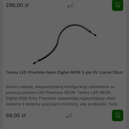
299,00 zł
masz pełną kontrolę nad stylizacją oświetlenia bez
dodatkowych kabli. Strimer Wireless to nie tylko nowoczesny
wygląd, ale też wygodna instalacja, która ułatwi zarządzanie
okablowaniem. Zamień swój PC w arcydzieło i ciesz się
wyjątkowym designem, który inspiruje.
Taśma LED Phanteks Neon Digital ARGB 3-pin 5V czarna 55cm
Stwórz własną, niepowtarzalną konfigurację oświetlenia za
pomocą pasków LED Phanteks NEON. Taśmy LED NEON
Digital-RGB firmy Phanteks zapewniają najpłynniejszy efekt
świetlny z wieloma pozycjami montażu, aby podkreślić Twój
system. NEON ma idealną długość, aby oświetlić kontur płyty
69,00 zł
głównej ATX, obudowy lub innego komponentu sprzętowego.
Dzięki łatwemu w użyciu i bezpiecznemu zestawowi
montażowemu możesz wybrać sprzęt, który chcesz