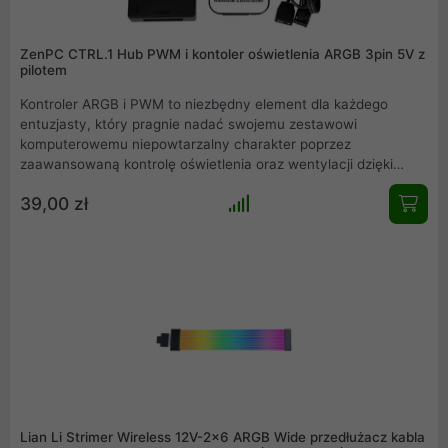
ZenPC CTRL.1 Hub PWM i kontoler oświetlenia ARGB 3pin 5V z
pilotem
Kontroler ARGB i PWM to niezbędny element dla każdego
entuzjasty, który pragnie nadać swojemu zestawowi
komputerowemu niepowtarzalny charakter poprzez
zaawansowaną kontrolę oświetlenia oraz wentylacji dzięki
regulacji PWM. ZENPC CTRL1 łączy w sobie wszystko -
39,00 zł
łatwość instalacji i podłączenia, możliwość podłączenia do 6
wentylatorów 4PIN PWM oraz 6 złączy 3PIN 5V ARGB oraz
bardzo dużą funkcjonalność dzięki dołączonemu pilotowi w
zestawie. Nie masz złącza 3PIN ARGB na swojej płycie
głównej? ZENPC CTRL1 jest rozwiązaniem, którego właśnie
potrzebujesz!
Lian Li Strimer Wireless 12V-2x6 ARGB Wide przedłużacz kabla