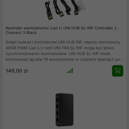
Kontroler wentylatorów Lian Li UNI HUB SL-INF Controller, L-
Connect 3 Black
Dzięki hubowi i kontrolerowi UNI HUB INF, własne wentylatory
ARGB PWM Lian Li z serii UNI FAN SL-INF mogą być łatwo
synchronizowane i kontrolowane. UNI HUB SL-INF może
kontrolować łącznie 16 wentylatorów w czterech klastrach po
cztery wentylatory każdy, zapewniając tym samym
149,00 zł
wystarczające opcje rozbudowy.