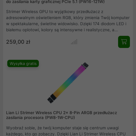
do zasilania karty graficznej PCIe 5.1 (PW16-121W)
Strimer Wireless GPU to wyjątkowy przedłużacz z
adresowalnym oświetleniem RGB, który zmienia Twój komputer
w spektakularne, świetlne widowisko. Dzięki 174 diodom LED i
białemu oplotowi, kolory są intensywne i realistyczne, a
silikonowy dyfuzor równomiernie rozprasza światło.
259,00 zł
Bezprzewodowy kontroler umożliwia prostą i efektywną
łączność, minimalizując liczbę kabli w obudowie. Zasilanie
bezpośrednio z zasilacza ułatwia instalację i zapewnia
porządek w kablach. Stwórz swój własny styl lub wybierz
Wysyłka gratis
gotowe efekty z Strimer Wireless GPU Twój komputer nabierze
profesjonalnego, gamingowego charakteru!
Lian Li Strimer Wireless CPU 2x 8-Pin ARGB przedłużacz
zasilania procesora (PW8-1W-CPU)
Wyobraź sobie, że twój komputer staje się centrum uwagi
każdego, kto go zobaczy. Dzięki Lian Li Strimer Wireless CPU