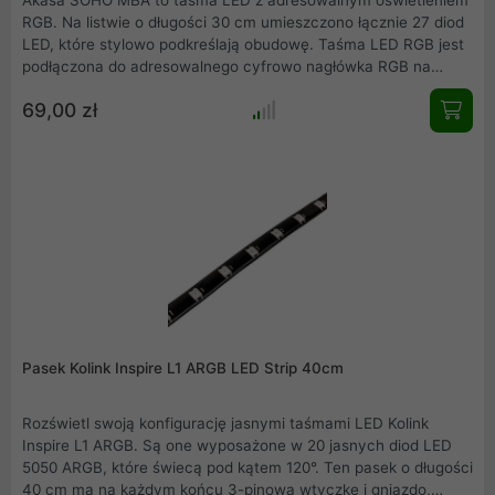
Akasa SOHO MBA to taśma LED z adresowalnym oświetleniem
RGB. Na listwie o długości 30 cm umieszczono łącznie 27 diod
LED, które stylowo podkreślają obudowę. Taśma LED RGB jest
podłączona do adresowalnego cyfrowo nagłówka RGB na
płycie głównej lub kontrolerze i może być synchronizowana z
69,00 zł
innymi komponentami za pomocą oprogramowania sterującego
RGB, takiego jak Gigabyte RGB Fusion, ASUS Aura Sync,
ASRock Polychrome i Razer Chroma RGB
Pasek Kolink Inspire L1 ARGB LED Strip 40cm
Rozświetl swoją konfigurację jasnymi taśmami LED Kolink
Inspire L1 ARGB. Są one wyposażone w 20 jasnych diod LED
5050 ARGB, które świecą pod kątem 120°. Ten pasek o długości
40 cm ma na każdym końcu 3-pinową wtyczkę i gniazdo,