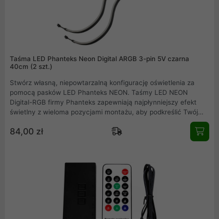
Taśma LED Phanteks Neon Digital ARGB 3-pin 5V czarna
40cm (2 szt.)
Stwórz własną, niepowtarzalną konfigurację oświetlenia za
pomocą pasków LED Phanteks NEON. Taśmy LED NEON
Digital-RGB firmy Phanteks zapewniają najpłynniejszy efekt
świetlny z wieloma pozycjami montażu, aby podkreślić Twój
system. NEON ma idealną długość, aby oświetlić kontur płyty
84,00 zł
głównej ATX, obudowy lub innego komponentu sprzętowego.
Dzięki łatwemu w użyciu i bezpiecznemu zestawowi
montażowemu możesz wybrać sprzęt, który chcesz
podświetlić rozproszonym promieniem światła z taśmy LED
NEON.