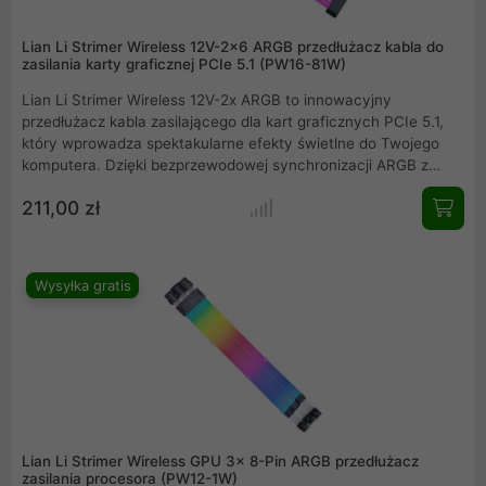
Lian Li Strimer Wireless 12V-2x6 ARGB przedłużacz kabla do
zasilania karty graficznej PCIe 5.1 (PW16-81W)
Lian Li Strimer Wireless 12V-2x ARGB to innowacyjny
przedłużacz kabla zasilającego dla kart graficznych PCIe 5.1,
który wprowadza spektakularne efekty świetlne do Twojego
komputera. Dzięki bezprzewodowej synchronizacji ARGB z
płytą główną eliminuje potrzebę dodatkowego okablowania,
211,00 zł
zapewniając czystość i porządek wewnątrz obudowy. Wysokiej
jakości przewody gwarantują stabilne zasilanie, a nowoczesny
design podkreśla unikalny charakter Twojego zestawu
komputerowego.
Wysyłka gratis
Lian Li Strimer Wireless GPU 3x 8-Pin ARGB przedłużacz
zasilania procesora (PW12-1W)