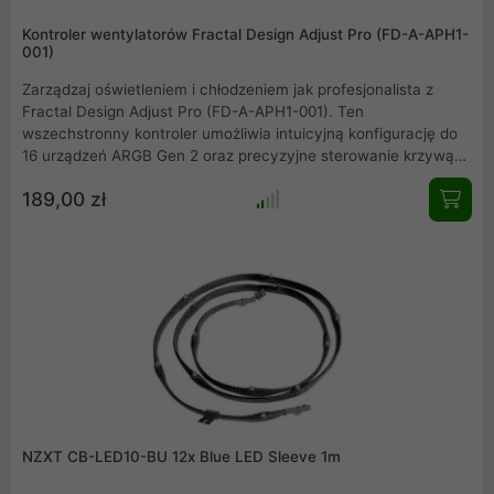
Kontroler wentylatorów Fractal Design Adjust Pro (FD-A-APH1-
001)
Zarządzaj oświetleniem i chłodzeniem jak profesjonalista z
Fractal Design Adjust Pro (FD-A-APH1-001). Ten
wszechstronny kontroler umożliwia intuicyjną konfigurację do
16 urządzeń ARGB Gen 2 oraz precyzyjne sterowanie krzywą
prędkości wentylatorów, wszystko przez przeglądarkę
189,00 zł
internetową. Ciesz się dynamicznymi efektami świetlnymi i
zoptymalizowanym przepływem powietrza, z ustawieniami
zapisanymi lokalnie na urządzeniu.
NZXT CB-LED10-BU 12x Blue LED Sleeve 1m