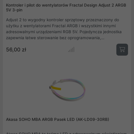
Kontroler i pilot do wentylatorów Fractal Design Adjust 2 ARGB
5V 3-pin
Adjust 2 to wygodny kontroler sprzętowy przeznaczony do
użytku z wentylatorami Fractal ARGB i wszystkimi innymi
adresowalnymi urządzeniami RGB 5V. Pojedyncza jednostka
zapewnia łatwe sterowanie bez oprogramowania,
dostosowywanie i synchronizację efektów dla kilku
56,00 zł
wentylatorów, taśm LED i innych urządzeń ARGB połączonych
w łańcuch lub przy użyciu splittera Y. Intuicyjne sterowanie
pozwala użytkownikowi ustawiać i dostosowywać kolory,
konfigurować jasność i ustawiać tryby cykli kolorów z różnymi
efektami pulsu i ruchu.
Akasa SOHO MBA ARGB Pasek LED (AK-LD09-30RB)