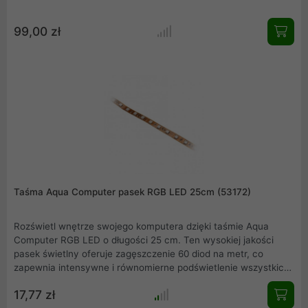
99,00 zł
Taśma Aqua Computer pasek RGB LED 25cm (53172)
Rozświetl wnętrze swojego komputera dzięki taśmie Aqua
Computer RGB LED o długości 25 cm. Ten wysokiej jakości
pasek świetlny oferuje zagęszczenie 60 diod na metr, co
zapewnia intensywne i równomierne podświetlenie wszystkich
komponentów. Dzięki napięciu 12 V i możliwości docięcia co 5
17,77 zł
cm, idealnie dopasujesz go do każdej obudowy.