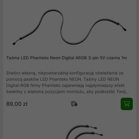
podświetlić rozproszonym promieniem światła z taśmy LED
NEON.
Taśma LED Phanteks Neon Digital ARGB 3-pin 5V czarna 1m
Stwórz własną, niepowtarzalną konfigurację oświetlenia za
pomocą pasków LED Phanteks NEON. Taśmy LED NEON
Digital-RGB firmy Phanteks zapewniają najpłynniejszy efekt
świetlny z wieloma pozycjami montażu, aby podkreślić Twój
system. NEON ma idealną długość, aby oświetlić kontur płyty
89,00 zł
głównej ATX, obudowy lub innego komponentu sprzętowego.
Dzięki łatwemu w użyciu i bezpiecznemu zestawowi
montażowemu możesz wybrać sprzęt, który chcesz
podświetlić rozproszonym promieniem światła z taśmy LED
NEON.