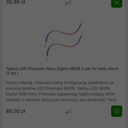
39,99 zł
Za pomocą dostarczonego pilota RF możliwe jest ponad 300
ustawień i trybów kolorów. Jasność można regulować, a
ustawienia można zapisać do wykorzystania w przyszłości.
Taśma LED Phanteks Neon Digital ARGB 3-pin 5V biała 40cm
(2 szt.)
Stwórz własną, niepowtarzalną konfigurację oświetlenia za
pomocą pasków LED Phanteks NEON. Taśmy LED NEON
Digital-RGB firmy Phanteks zapewniają najpłynniejszy efekt
świetlny z wieloma pozycjami montażu, aby podkreślić Twój
system. NEON ma idealną długość, aby oświetlić kontur płyty
89,00 zł
głównej ATX, obudowy lub innego komponentu sprzętowego.
Dzięki łatwemu w użyciu i bezpiecznemu zestawowi
montażowemu możesz wybrać sprzęt, który chcesz