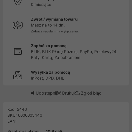
0 miesiące
Zwrot / wymiana towaru
Masz na to 14 dni.
Zobacz regulamin i wyłączenia...
Zapłać za pomocą
BLIK, BLIK Płacę Później, PayPo, Przelewy24,
Raty, Kartą, Za pobraniem
Wysyłka za pomocą
InPost, DPD, DHL
Udostępnij
Drukuj
Zgłoś błąd
Kod: 5440
SKU: 0000005440
EAN:
Przekątna ekranu:
10.9 cali