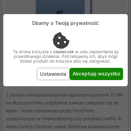
Dbamy o Twoją prywatność
Ta strona korzysta z
ciasteczek
w celu zapewnienia jej
prawidłowego działania. Potrzebujemy ich, abyś mógł
dodać produkt do koszyka albo się zalogować.
Akceptuję wszystko
Ustawienia
Bądź w kontakcie. I w kadrze.
Z nowym ultraszerokokątnym aparatem przednim 12 MP
na dłuższym boku urządzenia zawsze załapiesz się do
kadru - kiedy rozmawiasz przez FaceTime,
uczestniczysz w telekonferencji czy pstrykasz selfie. A
dzięki funkcji Centrum uwagi obiektyw automatycznie