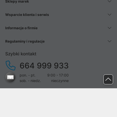
Sklepy marek
Wsparcie klienta i serwis
Informacje o firmie
Regulaminy i regulacje
Szybki kontakt
664 999 933
pon. - pt.
9:00 - 17:00
sob. - niedz.
nieczynne
pomoc@proline.pl
Dołącz do nas