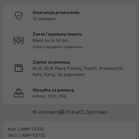
Gwarancja producenta
12 miesiące
Zwrot / wymiana towaru
Masz na to 14 dni.
Zobacz regulamin i wyłączenia...
Zapłać za pomocą
BLIK, BLIK Płacę Później, PayPo, Przelewy24,
Raty, Kartą, Za pobraniem
Wysyłka za pomocą
InPost, DPD, DHL
Udostępnij
Drukuj
Zgłoś błąd
Kod: LAMP-TS702
SKU: LAMP-TS702