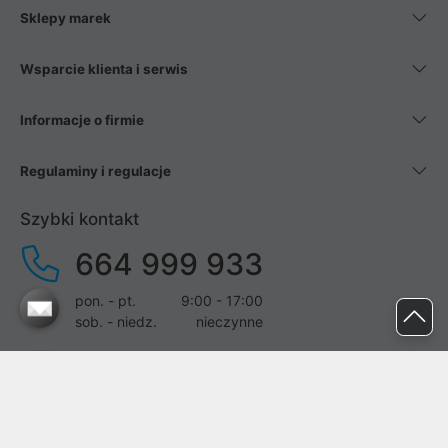
Sklepy marek
Wsparcie klienta i serwis
Informacje o firmie
Regulaminy i regulacje
Szybki kontakt
664 999 933
pon. - pt.
9:00 - 17:00
sob. - niedz.
nieczynne
pomoc@proline.pl
Dołącz do nas