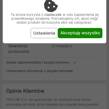
Kod
LAMP-TS702
Ta strona korzysta z
ciasteczek
w celu zapewnienia jej
prawidłowego działania. Potrzebujemy ich, abyś mógł
dodać produkt do koszyka albo się zalogować.
SKU
LAMP-TS702
Akceptuję wszystko
Ustawienia
EAN
6900628127025
Gwarancja
12 miesięcy
producenta
Osoba odpowiedzialna i bezpieczeństwo
Uniwersalna informacja o bezpieczeństwie
Opinie Klientów
PROLINE S.A. nie gwarantuje, że zamieszczone opinie
pochodzą od osób, które zakupiły lub używały dany produkt.