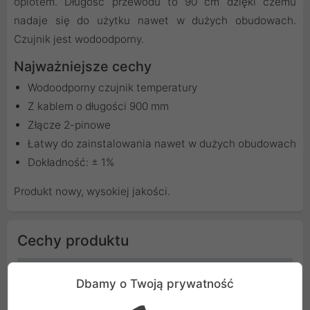
oplotem. Długość przewodu to 90 cm dzięki czemu
nadaje się do użytku nawet w dużych obudowach.
Czujnik jest wodoodporny.
Najważniejsze cechy
Wodoodporny czujnik temperatury
Z kablem o długości 900 mm
Złącze 2-pinowe
Łatwy do zainstalowania nawet w dużych obudowach
Dokładność: ± 1%
Produkt nowy, wysokiej jakości.
Cechy produktu
Kolor
Czarny
Dbamy o Twoją prywatność
Producent
Lamptron