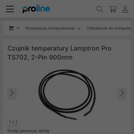
Podzespoły komputerowe
Chłodzenie do komputer
Czujnik temperatury Lamptron Pro
TS702, 2-Pin 900mm
Poprzedni
Na
1 z 2
Dodaj pierwszą opinię