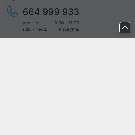
664 999 933
pon. - pt.
9:00 - 17:00
sob. - niedz.
nieczynne
pomoc@proline.pl
Dołącz do nas
Zgłoś błąd na stronie
Proline SA z siedzibą w Mirkowie (55-095), przy ul. Brzozowej 5,
wpisana do rejestru przedsiębiorców Krajowego Rejestru Sądowego
przez Sąd Rejonowy dla Wrocławia-Fabrycznej we Wrocławiu, VI
Wydział Gospodarczy Krajowego Rejestru Sądowego pod nr KRS:
0000282071, NIP: 8951898022, REGON: 020482041, BDO:
000437899. Kapitał zakładowy Spółki wynosi 500000,00 zł i został
on opłacony w całości.
© proline 1996 - 2026. Wszelkie prawa zastrzeżone.