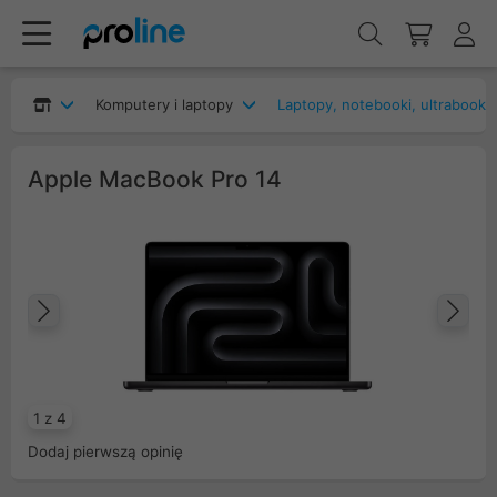
Komputery i laptopy
Laptopy, notebooki, ultrabooki
Apple MacBook Pro 14
Poprzedni
Na
1 z 4
Dodaj pierwszą opinię