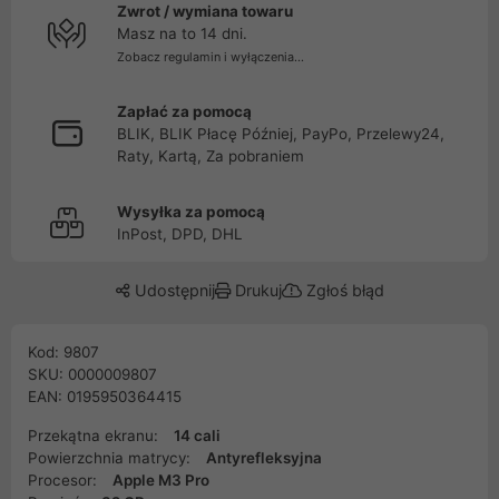
Zwrot / wymiana towaru
Masz na to 14 dni.
Zobacz regulamin i wyłączenia...
Zapłać za pomocą
BLIK, BLIK Płacę Później, PayPo, Przelewy24,
Raty, Kartą, Za pobraniem
Wysyłka za pomocą
InPost, DPD, DHL
Udostępnij
Drukuj
Zgłoś błąd
Kod: 9807
SKU: 0000009807
EAN: 0195950364415
Przekątna ekranu:
14 cali
Powierzchnia matrycy:
Antyrefleksyjna
Procesor:
Apple M3 Pro