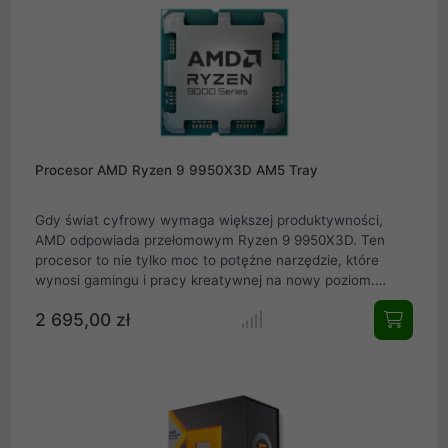
wymagające gry komputerowe na rynku. Poznaj mocy
kryjącą się w pamięci 3D V-Cache i wjedź razem z nią na
najwyższy poziom wydajność w światowym gamingu.
Procesor AMD Ryzen 9 9950X3D AM5 Tray
Gdy świat cyfrowy wymaga większej produktywności,
AMD odpowiada przełomowym Ryzen 9 9950X3D. Ten
procesor to nie tylko moc to potężne narzędzie, które
wynosi gamingu i pracy kreatywnej na nowy poziom.
Architektura Zen 5 i technologia 3D V-Cache zamieniają
2 695,00 zł
nawet najbardziej wymagające zadania w płynną
przyjemność. Szybkość, jaką oferuje 16 rdzeni i 32
wątków, pozwala osiągnąć więcej w krótszym czasie. Dla
każdego, kto szuka przyszłościowej wydajności w
kompaktowej formie oto odpowiedź. Ryzen 9 9950X3D to
więcej niż procesor. To przyszłość w Twoim zasięgu.