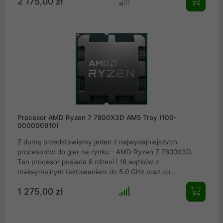
2 175,00 zł
nawet najbardziej wymagające zadania w płynną
przyjemność. Szybkość, jaką oferuje 12 rdzeni i 24
wątków, pozwala osiągnąć więcej w krótszym czasie. Dla
każdego, kto szuka przyszłościowej wydajności w
kompaktowej formie oto odpowiedź. Ryzen 9 9950X3D to
więcej niż procesor. To przyszłość w Twoim zasięgu.
Procesor AMD Ryzen 7 7800X3D AM5 Tray (100-
000000910)
Z dumą przedstawiamy jeden z najwydajniejszych
procesorów do gier na rynku - AMD Ryzen 7 7800X3D.
Ten procesor posiada 8 rdzeni i 16 wątków z
maksymalnym taktowaniem do 5.0 GHz oraz co
najważniejsze - aż 104MB pamięci cache, co zapewnia
1 275,00 zł
niesamowitą moc obliczeniową dla każdego entuzjasty
gier. Dzięki zastosowaniu architektury Zen 4 procesor ten
oferuje doskonałą wydajność w każdej sytuacji w której się
znajdziesz podczas grania w najnowsze i najbardziej