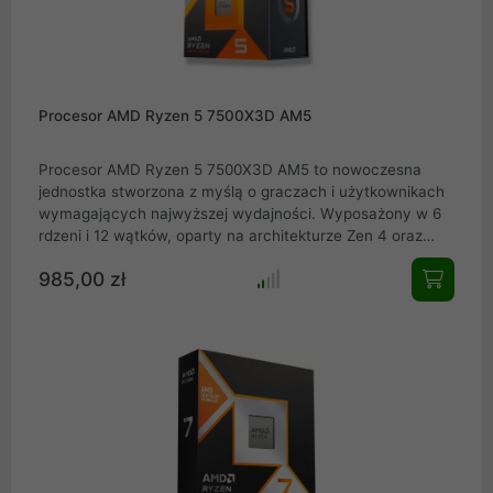
Procesor AMD Ryzen 5 7500X3D AM5
Procesor AMD Ryzen 5 7500X3D AM5 to nowoczesna
jednostka stworzona z myślą o graczach i użytkownikach
wymagających najwyższej wydajności. Wyposażony w 6
rdzeni i 12 wątków, oparty na architekturze Zen 4 oraz
wykonany w zaawansowanym procesie litograficznym 5
985,00 zł
nm, gwarantuje doskonały balans między mocą a
energooszczędnością. Dzięki technologii 3D V-Cache
procesor dysponuje aż 96 MB pamięci podręcznej L3, co
znacząco zwiększa wydajność w grach i zadaniach
obliczeniowych.Ryzen 5 7500X3D to idealny wybór dla
graczy i entuzjastów, którzy oczekują najwyższej
wydajności w rozsądnej cenie.