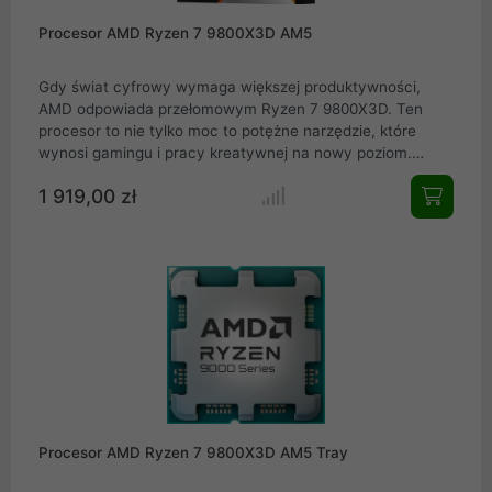
Procesor AMD Ryzen 7 9800X3D AM5
Gdy świat cyfrowy wymaga większej produktywności,
AMD odpowiada przełomowym Ryzen 7 9800X3D. Ten
procesor to nie tylko moc to potężne narzędzie, które
wynosi gamingu i pracy kreatywnej na nowy poziom.
Architektura Zen 5 i technologia 3D V-Cache zamieniają
1 919,00 zł
nawet najbardziej wymagające zadania w płynną
przyjemność. Szybkość, jaką oferuje 8 rdzeni i 16 wątków,
pozwala osiągnąć więcej w krótszym czasie. Dla każdego,
kto szuka przyszłościowej wydajności w kompaktowej
formie oto odpowiedź. Ryzen 7 9800X3D to więcej niż
procesor. To przyszłość w Twoim zasięgu.
Procesor AMD Ryzen 7 9800X3D AM5 Tray