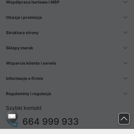
Współpraca hurtowa i MŚP
Okazja i promocja
Struktura strony
Sklepy marek
Wsparcie klienta i serwis
Informacje o firmie
Regulaminy i regulacje
Szybki kontakt
664 999 933
pon. - pt.
9:00 - 17:00