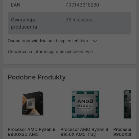
EAN
730143318280
Gwarancja
36 miesięcy
producenta
Osoba odpowiedzialna i bezpieczeństwo
Uniwersalna informacja o bezpieczeństwie
Podobne Produkty
Procesor AMD Ryzen 9
Procesor AMD Ryzen 9
Procesor A
9900X3D AM5
9950X AM5 Tray
9900X3D A