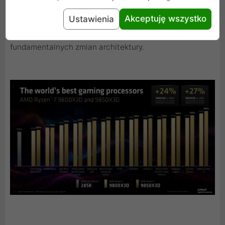
procent na korzyść nowszego modelu - wynik ten
Akceptuję wszystko
Ustawienia
wynika głównie z wyższego taktowania trybu Boost (do
5,6 GHz) w porównaniu z 5,2 GHz w 9800X3D, a nie z
fundamentalnych zmian architektury.