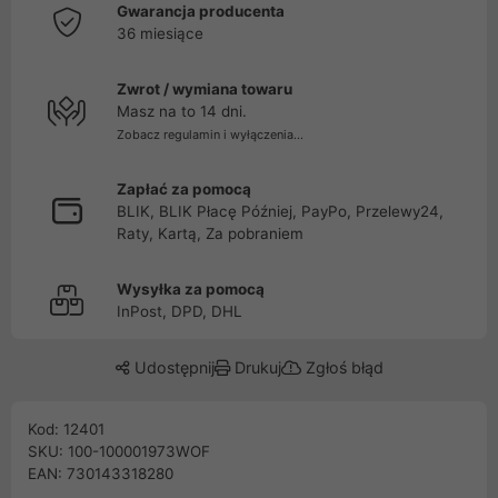
Gwarancja producenta
36 miesiące
Zwrot / wymiana towaru
Masz na to 14 dni.
Zobacz regulamin i wyłączenia...
Zapłać za pomocą
BLIK, BLIK Płacę Później, PayPo, Przelewy24,
Raty, Kartą, Za pobraniem
Wysyłka za pomocą
InPost, DPD, DHL
Udostępnij
Drukuj
Zgłoś błąd
Kod: 12401
SKU: 100-100001973WOF
EAN: 730143318280