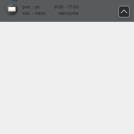
pon. - pt.
9:00 - 17:00
sob. - niedz.
nieczynne
pomoc@proline.pl
Dołącz do nas
Zgłoś błąd na stronie
Proline SA z siedzibą w Mirkowie (55-095), przy ul. Brzozowej 5,
wpisana do rejestru przedsiębiorców Krajowego Rejestru Sądowego
przez Sąd Rejonowy dla Wrocławia-Fabrycznej we Wrocławiu, VI
Wydział Gospodarczy Krajowego Rejestru Sądowego pod nr KRS:
0000282071, NIP: 8951898022, REGON: 020482041, BDO:
000437899. Kapitał zakładowy Spółki wynosi 500000,00 zł i został
on opłacony w całości.
© proline 1996 - 2026. Wszelkie prawa zastrzeżone.