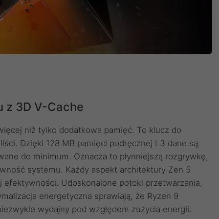
iu z 3D V-Cache
ięcej niż tylko dodatkowa pamięć. To klucz do
aliści. Dzięki 128 MB pamięci podręcznej L3 dane są
owane do minimum. Oznacza to płynniejszą rozgrywkę,
sywność systemu. Każdy aspekt architektury Zen 5
j efektywności. Udoskonalone potoki przetwarzania,
malizacja energetyczna sprawiają, że Ryzen 9
 niezwykle wydajny pod względem zużycia energii.