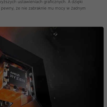
wyższych ustawieniach graficznych. A dzięki
 pewny, że nie zabraknie mu mocy w żadnym