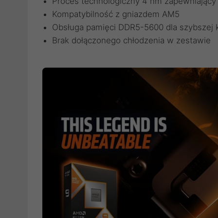
Proces technologiczny 4 nm zapewniający
Kompatybilność z gniazdem AM5
Obsługa pamięci DDR5-5600 dla szybszej k
Brak dołączonego chłodzenia w zestawie