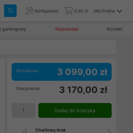
Konfigurator
0,00 zł
Mój Proline
t gamingowy
Wyprzedaż
Kontakt
3 099,00 zł
Wysyłkowa:
9
3 170,00 zł
Stacjonarna:
y
j
a
Dodaj do koszyka
j
Chwilowy brak