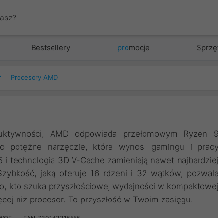
Bestsellery
pro
mocje
Sprzę
Procesory AMD
duktywności, AMD odpowiada przełomowym Ryzen 
o potężne narzędzie, które wynosi gamingu i prac
 i technologia 3D V-Cache zamieniają nawet najbardzie
zybkość, jaką oferuje 16 rdzeni i 32 wątków, pozwal
go, kto szuka przyszłościowej wydajności w kompaktowe
cej niż procesor. To przyszłość w Twoim zasięgu.
9WOF
EAN: 730143315555