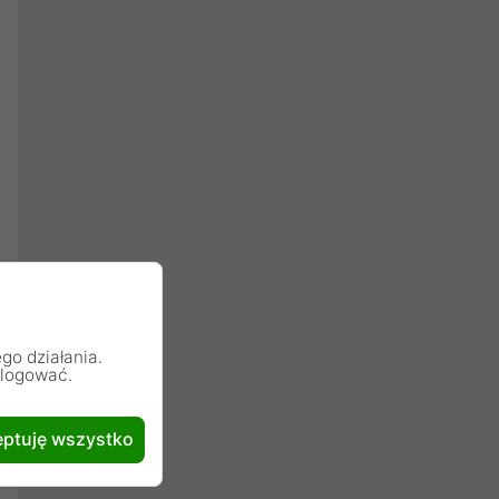
go działania.
alogować.
ptuję wszystko