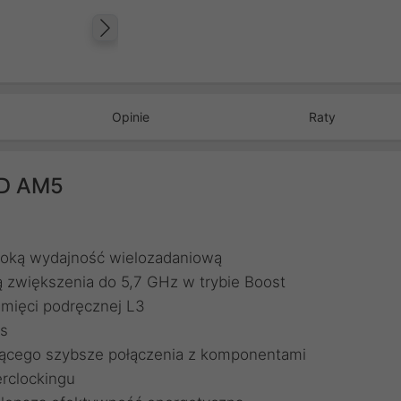
Następny
Opinie
Raty
3D AM5
soką wydajność wielozadaniową
 zwiększenia do 5,7 GHz w trybie Boost
mięci podręcznej L3
cs
iającego szybsze połączenia z komponentami
rclockingu