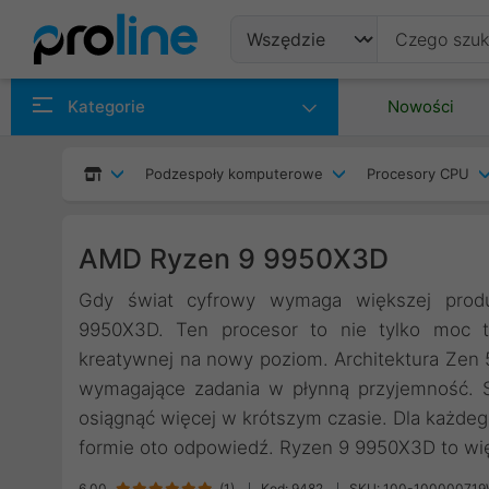
Produkty
Kategorie
Nowości
Producenci
Podzespoły komputerowe
Procesory CPU
Kategorie
AMD Ryzen 9 9950X3D
Gdy świat cyfrowy wymaga większej pro
9950X3D. Ten procesor to nie tylko moc t
kreatywnej na nowy poziom. Architektura Zen 5
wymagające zadania w płynną przyjemność. S
osiągnąć więcej w krótszym czasie. Dla każde
formie oto odpowiedź. Ryzen 9 9950X3D to wię
6,00
(
1
)
Kod: 9482
SKU: 100-10000071