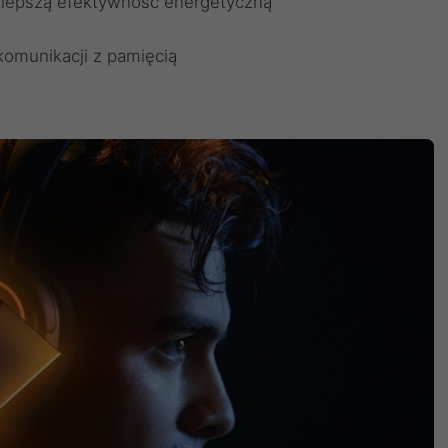
 lepszą efektywność energetyczną
omunikacji z pamięcią