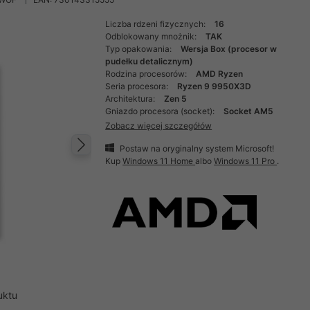
Liczba rdzeni fizycznych:
16
Odblokowany mnożnik:
TAK
Typ opakowania:
Wersja Box (procesor w
pudełku detalicznym)
Rodzina procesorów:
AMD Ryzen
Seria procesora:
Ryzen 9 9950X3D
Architektura:
Zen 5
Gniazdo procesora (socket):
Socket AM5
Zobacz więcej szczegółów
Postaw na oryginalny system Microsoft!
Następny
Kup
Windows 11 Home
albo
Windows 11 Pro
.
uktu