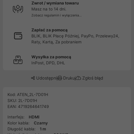
Zwrot / wymiana towaru
Masz na to 14 dni.
Zobacz regulamin i wyłączenia...
Zapłać za pomocą
BLIK, BLIK Płacę Później, PayPo, Przelewy24,
Raty, Kartą, Za pobraniem
Wysyłka za pomocą
InPost, DPD, DHL
Udostępnij
Drukuj
Zgłoś błąd
Kod: ATEN_2L-7D01H
SKU: 2L-7D01H
EAN: 4719264641749
Interfejs:
HDMI
Kolor kabla:
Czarny
Długość kabla:
1 m