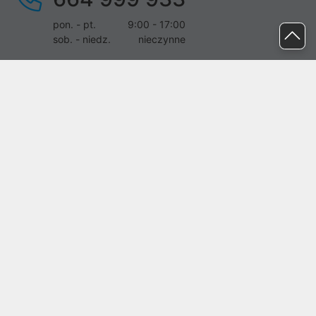
pon. - pt.
9:00 - 17:00
sob. - niedz.
nieczynne
pomoc@proline.pl
Dołącz do nas
Zgłoś błąd na stronie
Proline SA z siedzibą w Mirkowie (55-095), przy ul. Brzozowej 5,
wpisana do rejestru przedsiębiorców Krajowego Rejestru Sądowego
przez Sąd Rejonowy dla Wrocławia-Fabrycznej we Wrocławiu, VI
Wydział Gospodarczy Krajowego Rejestru Sądowego pod nr KRS:
0000282071, NIP: 8951898022, REGON: 020482041, BDO:
000437899. Kapitał zakładowy Spółki wynosi 500000,00 zł i został
on opłacony w całości.
© proline 1996 - 2026. Wszelkie prawa zastrzeżone.