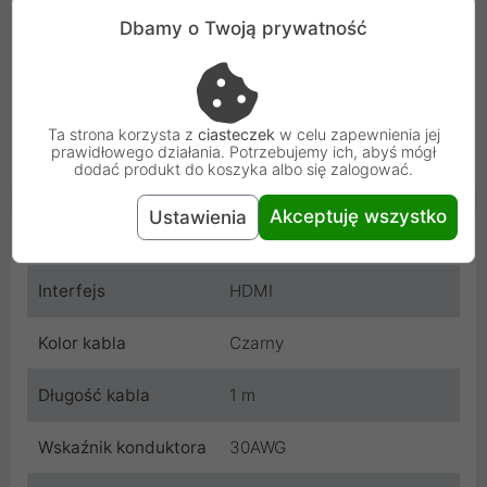
Dbamy o Twoją prywatność
Ta strona korzysta z
ciasteczek
w celu zapewnienia jej
prawidłowego działania. Potrzebujemy ich, abyś mógł
dodać produkt do koszyka albo się zalogować.
Akceptuję wszystko
Ustawienia
Cechy produktu
Interfejs
HDMI
Kolor kabla
Czarny
Długość kabla
1 m
Wskaźnik konduktora
30AWG