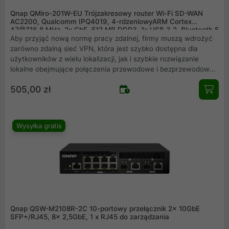
Qnap QMiro-201W-EU Trójzakresowy router Wi-Fi SD-WAN
AC2200, Qualcomm IPQ4019, 4-rdzeniowyARM Cortex
A7@716,8 MHz, 2x GbE, 512 MB DDR3, 1x USB 3.2, Bluetooth 5
Aby przyjąć nową normę pracy zdalnej, firmy muszą wdrożyć
zarówno zdalną sieć VPN, która jest szybko dostępna dla
użytkowników z wielu lokalizacji, jak i szybkie rozwiązanie
lokalne obejmujące połączenia przewodowe i bezprzewodowe.
QMiro-201W obsługuje trójzakresową sieć Mesh Wi-Fi 5 i
505,00 zł
rozwiązanie SD-WAN VPN klasy korporacyjnej, aby umożliwić
wdrażanie sieci VPN w wielu lokalizacjach za pośrednictwem
QuWAN Orchestrator. W połączeniu z przystępną ceną model
QMiro-201W stanowi solidną podstawę do budowy sieci nowej
Wysyłka gratis
generacji.
Qnap QSW-M2108R-2C 10-portowy przełącznik 2x 10GbE
SFP+/RJ45, 8x 2,5GbE, 1 x RJ45 do zarządzania