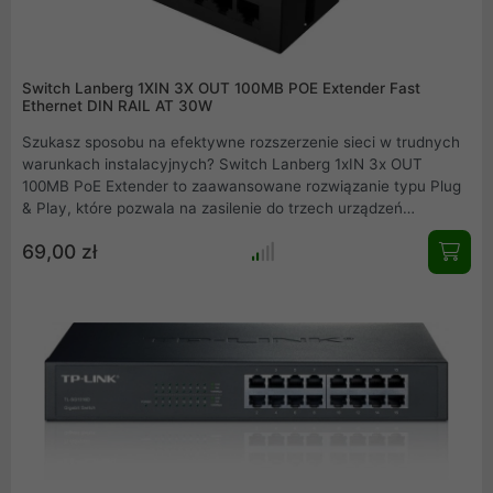
Switch Lanberg 1XIN 3X OUT 100MB POE Extender Fast
Ethernet DIN RAIL AT 30W
Szukasz sposobu na efektywne rozszerzenie sieci w trudnych
warunkach instalacyjnych? Switch Lanberg 1xIN 3x OUT
100MB PoE Extender to zaawansowane rozwiązanie typu Plug
& Play, które pozwala na zasilenie do trzech urządzeń
końcowych za pomocą jednego kabla Ethernet. Dzięki
69,00 zł
wsparciu standardów IEEE 802.3af/at oraz wytrzymałej
obudowie z montażem na szynę DIN, urządzenie idealnie
sprawdza się w systemach monitoringu IP oraz nowoczesnych
instalacjach teletechnicznych. Ten kompaktowy extender
eliminuje potrzebę prowadzenia dodatkowego okablowania
zasilającego, oferując stabilną transmisję danych i mocy 30W
wszędzie tam, gdzie liczy się niezawodność oraz oszczędność
miejsca.