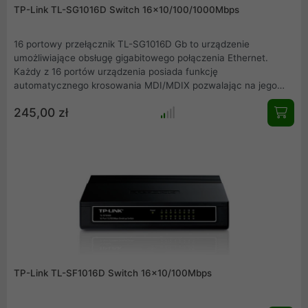
TP-Link TL-SG1016D Switch 16x10/100/1000Mbps
16 portowy przełącznik TL-SG1016D Gb to urządzenie
umożliwiające obsługę gigabitowego połączenia Ethernet.
Każdy z 16 portów urządzenia posiada funkcję
automatycznego krosowania MDI/MDIX pozwalając na jego
szybką instalację bez konieczności sprawdzania typu użytych
245,00 zł
kabli. Ponadto, przełącznik TL-SG1016D jest przyjazny dla
środowiska, gdyż korzysta z innowacyjnej technologii
pozwalającej zaoszczędzić do 40%* zużytej energii.
TP-Link TL-SF1016D Switch 16x10/100Mbps