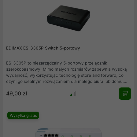
EDIMAX ES-3305P Switch 5-portowy
ES-3305P to niezarządzalny 5-portowy przełącznik
szerokopasmowy. Mimo małych rozmiarów zapewnia wysoką
wydajność, wykorzystując techologię store and forward, co
czyni go idealnym rozwiązaniem dla małego biura lub domu.
Przełącznik ES-3305P jest idealnym, a jednocześnie tanim
49,00 zł
rozwiązaniem do zwiększenia sieci lokalnej lub przesyłania
plików multimedialnych, streamingu obrazu czy gier on line.
Jest bardzo łatwy w obsłudze, wystarczy jedynie podłączyć do
niego komputer, serwer druku czy konsolę. Nie wymaga żadnej
Wysyłka gratis
dodatkowej konfiguracji.