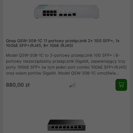
Qnap QSW-308-1C 11 portowy przełącznik 2x 10G SFP+, 1x
10GbE SFP+/RJ45, 8x 1GbE (RJ45)
Model QSW-308-1C to 3-portowy przełącznik 10G SFP+ i 8-
portowy niezarządzalny przełącznik Gigabit, zapewniający trzy
porty 10GbE SFP+ (w tym jeden port combo 10GbE SFP+/RJ45)
oraz osiem portów Gigabit. Model QSW-308-1C umożliwia
niezwłoczną rozbudowę środowiska do hybrydowego, wysokiej
880,00 zł
prędkości środowiska sieciowego po korzystnej cenie,
zapewniając zgodność z technologią 10GbE i NBASE-T w celu
obsługi do pięciu prędkości (10 G / 5 G / 2,5 G / 1 G / 100 M).