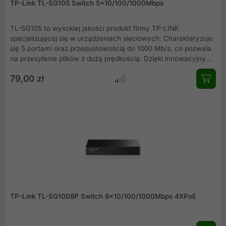
TP-Link TL-SG105 Switch 5x10/100/1000Mbps
TL-SG105 to wysokiej jakości produkt firmy TP-LINK
specjalizującej się w urządzeniach sieciowych. Charakteryzuje
się 5 portami oraz przepustowością do 1000 Mb/s, co pozwala
na przesyłanie plików z dużą prędkością. Dzięki innowacyjnym
technologiom urządzenie może zaoszczędzić do 65% energii,
79,00 zł
co sprawia że jest ekologicznym rozwiązaniem w biurowej jak i
domowej sieci.
TP-Link TL-SG1008P Switch 8x10/100/1000Mbps 4XPoE