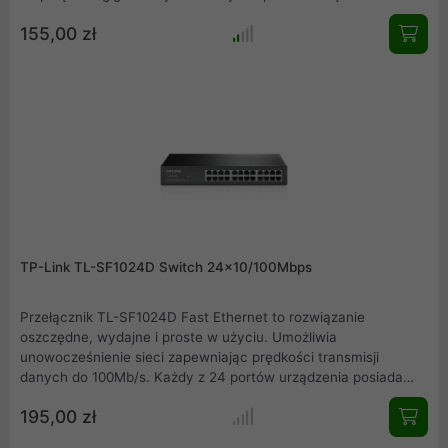
posiada funkcję automatycznego krosowania MDI/MDIX
155,00 zł
pozwalając na szybką instalację urządzenia bez konieczności
sprawdzania typu użytych kabli. Ponadto, przełącznik TL-
SG1008 jest przyjazny dla środowiska, gdyż korzysta z
innowacyjnej technologii pozwalającej zaoszczędzić do 60%
zużytej energii.
TP-Link TL-SF1024D Switch 24x10/100Mbps
Przełącznik TL-SF1024D Fast Ethernet to rozwiązanie
oszczędne, wydajne i proste w użyciu. Umożliwia
unowocześnienie sieci zapewniając prędkości transmisji
danych do 100Mb/s. Każdy z 24 portów urządzenia posiada
funkcję automatycznego krosowania MDI/MDIX pozwalając na
195,00 zł
szybką instalację urządzenia bez konieczności sprawdzania
typu użytych kabli. Przełącznik TL-SF1024D jest przyjazny dla