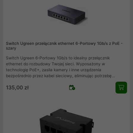
Switch Ugreen przełącznik ethernet 6-Portowy 1Gb/s z PoE -
szary
Switch Ugreen 6-Portowy 1Gb/s to idealny przełącznik
ethernet do rozbudowy Twojej sieci. Wyposażony w
technologię PoE+, zasila kamery i inne urządzenia
bezpośrednio przez kabel sieciowy, eliminując potrzebę
dodatkowych zasilaczy. Tryb Extend zwiększa zasięg transmisji
135,00 zł
do 250 m, a solidna, szara metalowa obudowa gwarantuje
niezawodność i trwałość. Wybierz Ugreen dla stabilnego i
szybkiego połączenia.