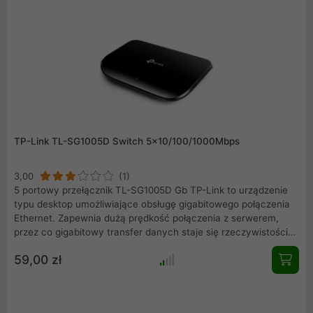
środowiska, gdyż korzysta z innowacyjnej technologii
pozwalającej zaoszczędzić do 75% zużytej energii.
TP-Link TL-SG1005D Switch 5x10/100/1000Mbps
3,00
(1)
5 portowy przełącznik TL-SG1005D Gb TP-Link to urządzenie
typu desktop umożliwiające obsługę gigabitowego połączenia
Ethernet. Zapewnia dużą prędkość połączenia z serwerem,
przez co gigabitowy transfer danych staje się rzeczywistością.
Przełącznik TL-SG1005D jest urządzeniem energooszczędnym.
59,00 zł
Korzysta z innowacyjnej technologii pozwalającej zaoszczędzić
do 70% zużytej energii, przez co stanowi rozwiązanie przyjazne
dla środowiska naturalnego.