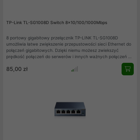
TP-Link TL-SG1008D Switch 8x10/100/1000Mbps
8 portowy gigabitowy przełącznik TP-LINK TL-SG1008D
umożliwia łatwe zwiększenie przepustowości sieci Ethernet do
połączeń gigabitowych. Dzięki niemu możesz zwiekszyć
prędkość połączeń do serwerów i innych ważnych połączeń w
sieci. Przełącznik TL-SG1008D jest urządzeniem
85,00 zł
energooszczędnym. Dzięki innowacyjnej technologii urządzenie
może zaoszczędzić do 80% energii, co sprawia że jest
ekologicznym rozwiązaniem zarówno w domowej jak i biurowej
sieci.