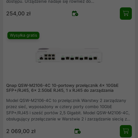
dostępu. Urządzenie nadaje się również do
energooszczędnego działania dzięki obsłudze standardu IEEE
254,00 zł
802.3az (Energy Efficient Ethernet).
Wysyłka gratis
Qnap QSW-M2106-4C 10-portowy przełącznik 4x 10GbE
SFP+/RJ45, 6x 2.5GbE RJ45, 1 x RJ45 do zarządzania
Model QSW-M2106-4C to przełącznik Warstwy 2 zarządzany
przez sieć, wyposażony w cztery porty combo 10GbE
SFP+/RJ45 i sześć portów 2,5 Gigabit. Model QSW-M2106-4C,
obsługujący przełączanie w Warstwie 2 i zarządzanie siecią za
pomocą przyjaznego w obsłudze interfejsu WWW, oferuje łatwe
2 069,00 zł
wdrażanie w hybrydowych środowiskach sieciowych wysokiej
szybkości i stanowi podstawowe rozwiązanie do zarządzania