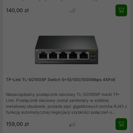
standardzie IEEE 802.3af i zaopatruje je w energię. Pozwala to
140,00 zł
rozszerzyć zasięg sieci w miejscach, w których nie ma dostępu
do gniazd lub linii zasilających, a gdzie istnieje potrzeba
umieszczenia punktów dostępowych, kamer IP, telefonów IP,
itp.
TP-Link TL-SG1005P Switch 5x10/100/1000Mbps 4XPoE
Niezarządzalny przełącznik sieciowy TL-SG1005P marki TP-
Link. Przełącznik sieciowy został zamknięty w solidnej
metalowej obudowie, posiada pięć gigabitowych portów RJ45 z
funkcją automatycznej negocjacji szybkości połączeń o
prędkości 10, 100 oraz 1000 Mb/s, w tym cztery porty PoE
159,00 zł
(Power over Ethernet), które umożliwiają transfer danych i
zasilanie urządzeń za pomocą jednego przewodu Ethernet.