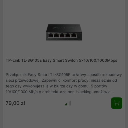
siecią, które może być używane nawet przez specjalistów
spoza branży IT.
TP-Link TL-SG105E Easy Smart Switch 5x10/100/1000Mbps
Przełącznik Easy Smart TL-SG105E to łatwy sposób rozbudowy
sieci przewodowej. Zapewni ci komfort pracy, niezależnie od
tego czy wykonujesz ją w biurze czy w domu. 5 portów
10/100/1000 Mb/s o architekturze non-blocking umożliwia
przesyłanie dużych plików bez powodowania zakłóceń w
79,00 zł
odbiorze sygnału sieci.