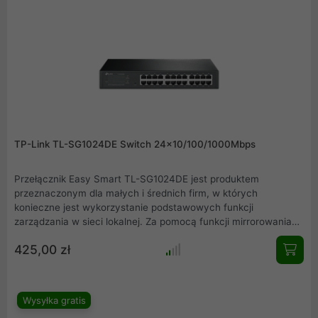
TP-Link TL-SG1024DE Switch 24x10/100/1000Mbps
Przełącznik Easy Smart TL-SG1024DE jest produktem
przeznaczonym dla małych i średnich firm, w których
konieczne jest wykorzystanie podstawowych funkcji
zarządzania w sieci lokalnej. Za pomocą funkcji mirrorowania
portów, zapobiegania pętlom oraz diagnostyki stanu kabli
425,00 zł
administratorzy mogą łatwo monitorować ruch sieciowy.
Wysyłka gratis