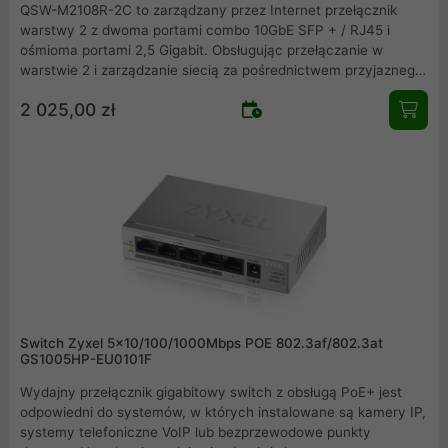
QSW-M2108R-2C to zarządzany przez Internet przełącznik
warstwy 2 z dwoma portami combo 10GbE SFP + / RJ45 i
ośmioma portami 2,5 Gigabit. Obsługując przełączanie w
warstwie 2 i zarządzanie siecią za pośrednictwem przyjaznego
dla użytkownika internetowego interfejsu użytkownika, model
2 025,00 zł
QSW-M2108R-2C oferuje elastyczne wdrażanie w
hybrydowych, szybkich środowiskach sieciowych i stanowi
podstawowe rozwiązanie do zarządzania siecią. Dzięki
konstrukcji o połowie szerokości dwa modele QSW-M2108R-2C
można zainstalować w szafie o wysokości 1U w celu
zaoszczędzenia miejsca.
Switch Zyxel 5x10/100/1000Mbps POE 802.3af/802.3at
GS1005HP-EU0101F
Wydajny przełącznik gigabitowy switch z obsługą PoE+ jest
odpowiedni do systemów, w których instalowane są kamery IP,
systemy telefoniczne VoIP lub bezprzewodowe punkty