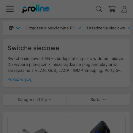
Urządzenia peryferyjne PC
Urządzenia sieciowe
Switche sieciowe
Switche sieciowe LAN – zbuduj stabilną sieć w domu i biurze.
Do wyboru przełączniki niezarządzalne plug and play oraz
zarządzalne z VLAN, QoS, LACP i IGMP Snooping. Porty 5–48
w standardzie Gigabit, 2.5G lub 10G, uplinki SFP/SFP+.
Pokaż więcej
Modele z PoE/PoE+ do zasilania kamer, punktów Wi-Fi i
telefonów VoIP. Wersje desktop i rack 19", często
bezwentylatorowe dla cichej pracy. Wybierz switch LAN z
Kategorie i filtry
Sortuj
budżetem PoE i monitoringiem, aby zwiększyć przepustowość
i niezawodność sieci.