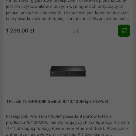
48 portowy, gigabitowy przełącznik TL-SF1048 przeznaczony
jest dla użytkowników o dużych wymaganiach dotyczących
jakości połączeń sieciowych. Urządzenie jest łatwe w obsłudze
i nie posiada złożonych funkcji zarządzania. Wyposażone jest
w 48 portów 10/100/1000Mb/s. Przełącznik TL-SF1048 to
1 299,00 zł
niedrogie urządzenie gwarantujące dużą wydajność pracy.
Stanowi dobry wybór dla administratorów sieci szukających
najlepszych rozwiązań przy możliwie najniższych cenach.
TP-Link TL-SF1008P Switch 8x10/100Mbps (4xPoE)
Przełącznik PoE TL-SF1008P posiada 8 portów RJ45 o
prędkości 10/100Mb/s, nie wymagających konfiguracji. 4 z nich
(1-4) obsługują funkcję Power over Ethernet (PoE). Przełącznik
automatycznie wykrywa urządzenia PD działające w