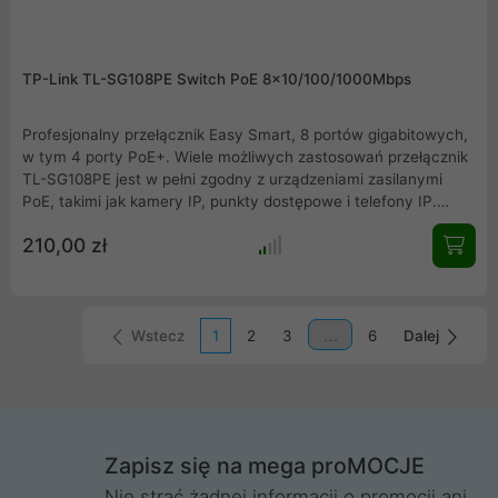
TP-Link TL-SG108PE Switch PoE 8x10/100/1000Mbps
Profesjonalny przełącznik Easy Smart, 8 portów gigabitowych,
w tym 4 porty PoE+. Wiele możliwych zastosowań przełącznik
TL-SG108PE jest w pełni zgodny z urządzeniami zasilanymi
PoE, takimi jak kamery IP, punkty dostępowe i telefony IP.
Współpracuje także z urządzeniami przewodowymi bez obsługi
210,00 zł
PoE - komputerami, drukarkami oraz IPTV.
Wstecz
1
2
3
6
Dalej
Zapisz się na mega proMOCJE
Nie strać żadnej informacji o promocji ani