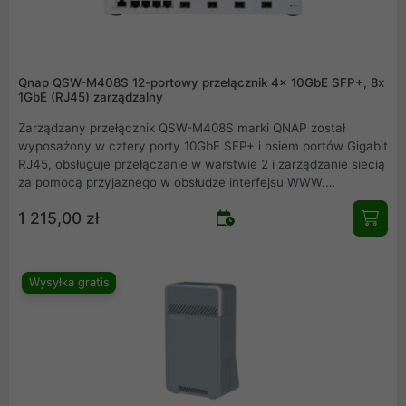
Qnap QSW-M408S 12-portowy przełącznik 4x 10GbE SFP+, 8x
1GbE (RJ45) zarządzalny
Zarządzany przełącznik QSW-M408S marki QNAP został
wyposażony w cztery porty 10GbE SFP+ i osiem portów Gigabit
RJ45, obsługuje przełączanie w warstwie 2 i zarządzanie siecią
za pomocą przyjaznego w obsłudze interfejsu WWW.
Przełącznik oferuje łatwe wdrażanie w hybrydowych
1 215,00 zł
środowiskach sieciowych wysokiej szybkości w małych i
średnich przedsiębiorstwach oraz stanowi podstawowe
rozwiązanie do zarządzania siecią, które może być używane
nawet przez specjalistów spoza branży IT.
Wysyłka gratis