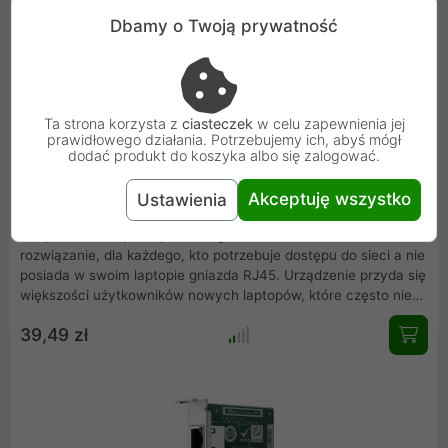
Dbamy o Twoją prywatność
Ta strona korzysta z
ciasteczek
w celu zapewnienia jej
prawidłowego działania. Potrzebujemy ich, abyś mógł
dodać produkt do koszyka albo się zalogować.
Lanberg Karta Sieciowa USB 3.0 1x RJ45 1gb Na Kablu
Akceptuję wszystko
Ustawienia
Adapter sieciowy firmy Lanberg na kablu USB to idealne
rozwiązanie, dla każdego, kto potrzebuje dostępu do sieci a nie
posiada w swoim laptopie gniazda RJ45. Urządzenie przyda się
większości użytkowników nowych laptopów, które często nie
posiadają wbudowanej karty sieciowej i opierają swoje
39,49 zł
działanie na samym WI-FI .