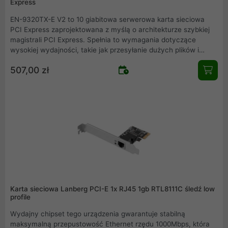
Express
EN-9320TX-E V2 to 10 giabitowa serwerowa karta sieciowa
PCI Express zaprojektowana z myślą o architekturze szybkiej
magistrali PCI Express. Spełnia to wymagania dotyczące
wysokiej wydajności, takie jak przesyłanie dużych plików i
edycja wideo HD, które wykorzystują wysokowydajny system
507,00 zł
współdzielonej pamięci masowej w celu zwiększenia
wydajności serwera i wydajności sieci. Podłączenie EN-
9320TX-E za pomocą kabla RJ45, sprawi że system
natychmiast uzyska lepszą wydajność oraz prędkość 10Gb/s.
Karta sieciowa Lanberg PCI-E 1x RJ45 1gb RTL8111C śledź low
profile
Wydajny chipset tego urządzenia gwarantuje stabilną
maksymalną przepustowość Ethernet rzędu 1000Mbps, która