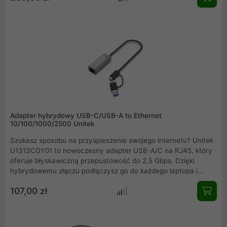
Express.
Adapter hybrydowy USB-C/USB-A to Ethernet
10/100/1000/2500 Unitek
Szukasz sposobu na przyspieszenie swojego internetu? Unitek
U1313CGY01 to nowoczesny adapter USB-A/C na RJ45, który
oferuje błyskawiczną przepustowość do 2,5 Gbps. Dzięki
hybrydowemu złączu podłączysz go do każdego laptopa i
komputera, a dodatkowy port USB-A pozwoli Ci zachować
107,00 zł
pełną funkcjonalność sprzętu. Aluminiowa obudowa zapewnia
trwałość i styl, a technologia Plug & Play gwarantuje
natychmiastowe działanie bez zbędnych sterowników. To
idealne rozwiązanie dla wymagających profesjonalistów.