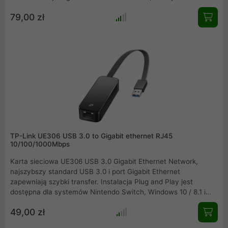
wymagający przepustowości lokalny transfer danych, lub
79,00 zł
dostęp do internetu.
TP-Link UE306 USB 3.0 to Gigabit ethernet RJ45
10/100/1000Mbps
Karta sieciowa UE306 USB 3.0 Gigabit Ethernet Network,
najszybszy standard USB 3.0 i port Gigabit Ethernet
zapewniają szybki transfer. Instalacja Plug and Play jest
dostępna dla systemów Nintendo Switch, Windows 10 / 8.1 i
Linux. Składana konstrukcja i niewielkie rozmiary urządzenia
49,00 zł
ułatwiają transport, dzięki czemu jest idealnym dodatkiem do
każdego ultrabooka. Kompatybilność z Nintendo Switch: