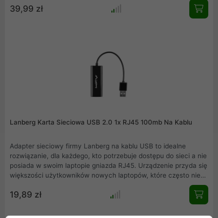
39,99 zł
działanie na samym WI-FI.
Lanberg Karta Sieciowa USB 2.0 1x RJ45 100mb Na Kablu
Adapter sieciowy firmy Lanberg na kablu USB to idealne
rozwiązanie, dla każdego, kto potrzebuje dostępu do sieci a nie
posiada w swoim laptopie gniazda RJ45. Urządzenie przyda się
większości użytkowników nowych laptopów, które często nie
posiadają wbudowanej karty sieciowej i opierają swoje
19,89 zł
działanie na samym WI-FI.