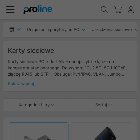
Urządzenia peryferyjne PC
Urządzenia sieciowe
Karty sieciowe
Karty sieciowe PCIe do LAN – dodaj szybkie łącze do
komputera stacjonarnego. Do wyboru 1G, 2.5G, 5G i 10GbE,
złączę RJ45 lub SFP+. Obsługa IPv4/IPv6, VLAN, Jumbo
Frames, QoS i Wake-on-LAN, sprzętowe offloady TCP/UDP.
Pokaż więcej
Sterowniki dla Windows i Linux, profile pełne i low-profile w
zestawie. Kontrolery Intel, Realtek lub Marvell, radiatory dla
stabilnej pracy, opcje z jednym lub dwoma portami. Idealne
Kategorie i filtry
Sortuj
do NAS, gier online i pracy z dużymi plikami. Wybierz kartę
sieciową PCIe zgodną z płytą i przepustowością sieci.