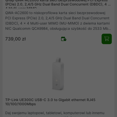
(PCIe) 2.0, 2,4/5 GHz Dual Band Dual Concurrent (DBDC), 4 x
4 Multi-user MIMO
QWA-AC2600 to niskoprofilowa karta sieci bezprzewodowej
PCI Express (PCIe) 2.0, 2,4/5 GHz Dual Band Dual Concurrent
(DBDC), 4 x 4 Multi-user MIMO (MU-MIMO) z dwiema kartami
NIC Qualcomm QCA9984, obsługująca szybkość do 2533 Mb/s
(800 Mb/s w przypadku IEEE 802.11n (2,4 GHz) i 1733 Mb/s w
739,00 zł
przypadku IEEE 802.11ac (5 GHz)). Karta QWA-AC2600 może
być wykorzystywana z komputerami z systemem Ubuntu/Linux
lub serwerami QNAP NAS jako punkt dostępu lub stacja
bazowa. Dzięki połączeniu lepszej kompatybilności 802.11n i
szybszej łączności 802.11ac karta QWA-AC2600 umożliwia
różnorodne zastosowania, w tym tworzenie bezprzewodowych
sieci LAN w miejscu pracy i sieci internetu rzeczy (IoT) w
terenie.
TP-Link UE300C USB-C 3.0 to Gigabit ethernet RJ45
10/100/1000Mbps
Daj swojemu laptopowi, tabletowi, komputerowi lub innemu