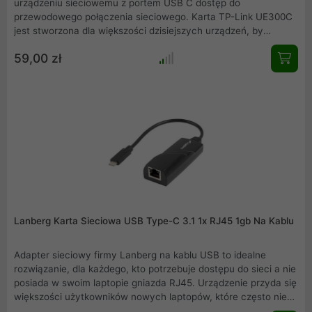
urządzeniu sieciowemu z portem USB C dostęp do
przewodowego połączenia sieciowego. Karta TP-Link UE300C
jest stworzona dla większości dzisiejszych urządzeń, by
zapewnić im natychmiastowy dostęp do sieci. Dzięki portowi
59,00 zł
USB 3.0 i Gigabitowemu portowi Ethernet, z możliwe jest
uzyskanie prędkości sieciowych do 1000 Mb/s, czyniąc TP-Link
UE300C idealnym rozwiązaniem do transferu dużych plików,
pobierania, streamowania, gier i wielu innych czynności.
Lanberg Karta Sieciowa USB Type-C 3.1 1x RJ45 1gb Na Kablu
Adapter sieciowy firmy Lanberg na kablu USB to idealne
rozwiązanie, dla każdego, kto potrzebuje dostępu do sieci a nie
posiada w swoim laptopie gniazda RJ45. Urządzenie przyda się
większości użytkowników nowych laptopów, które często nie
posiadają wbudowanej karty sieciowej i opierają swoje