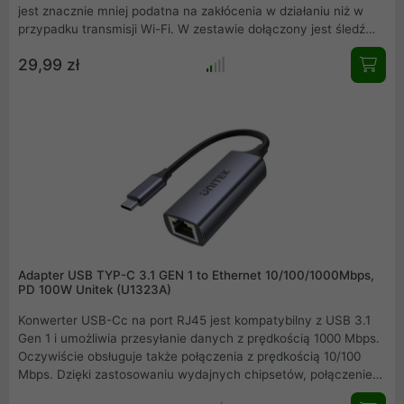
jest znacznie mniej podatna na zakłócenia w działaniu niż w
przypadku transmisji Wi-Fi. W zestawie dołączony jest śledź
gniazda RJ-45 w wersji niskoprofilowej .
29,99 zł
Adapter USB TYP-C 3.1 GEN 1 to Ethernet 10/100/1000Mbps,
PD 100W Unitek (U1323A)
Konwerter USB-Cc na port RJ45 jest kompatybilny z USB 3.1
Gen 1 i umożliwia przesyłanie danych z prędkością 1000 Mbps.
Oczywiście obsługuje także połączenia z prędkością 10/100
Mbps. Dzięki zastosowaniu wydajnych chipsetów, połączenie
nie tylko jest bardzo szybkie, stabilne i bezpieczne, ale także