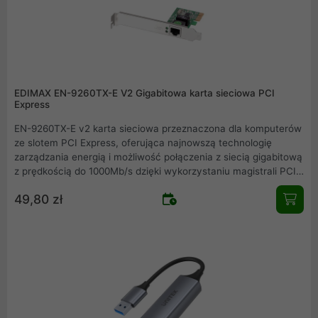
EDIMAX EN-9260TX-E V2 Gigabitowa karta sieciowa PCI
Express
EN-9260TX-E v2 karta sieciowa przeznaczona dla komputerów
ze slotem PCI Express, oferująca najnowszą technologię
zarządzania energią i możliwość połączenia z siecią gigabitową
z prędkością do 1000Mb/s dzięki wykorzystaniu magistrali PCI
Express. Nie ma potrzeby zakupu nowego przełącznika lub
49,80 zł
routera szerokopasmowego, funkcja auto-negocjacji zapewnia
najwyższą możliwą prędkość przesyłania danych (10, 100 lub
1000Mb/s). A funkcja Full-Duplex dodatkowo zwiększa
przepustowość i eliminuje kolizje pakietów danych,
umożliwiając przesyłanie danych w obu kierunkach
jednocześnie.