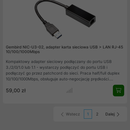
Gembird NIC-U3-02, adapter karta sieciowa USB > LAN RJ-45
10/100/1000Mbps
Kompaktowy adapter sieciowy podłączany do portu USB
3./2/0/1.0 lub 1.1 - wystarczy podłączyć do portu USB i
podłączyć go przez patchcord do sieci. Praca half/full duplex
10/100/1000Mbps, obsługuje auto-negocjację prędkości.
Charakteryzuje się niewielkim poborem mocy - 5V DC, do
59,00 zł
100mAh oraz wagą na poziomie 30g.
Wstecz
1
2
Dalej