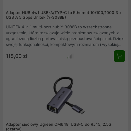
Adapter HUB 4w1 USB-A/TYP-C to Ethernet 10/100/1000 3 x
USB A 5 Gbps Unitek (Y-3088B)
UNITEK 4 in 1 multi-port hub Y-3088B to wszechstronne
urządzenie, które rozwiązuje wiele problemów związanych z
ograniczoną liczbą portów i niską przepustowością sieci. Dzięki
swojej funkcjonalności, kompaktowym rozmiarom i wysokiej
jakości wykonania, jest idealnym rozwiązaniem jeżeli
115,00 zł
poszukujesz wygodnego i wydajnego sposobu na podłączenie
wielu urządzeń.
Adapter sieciowy Ugreen CM648, USB-C do RJ45, 2.5G
(czarny)