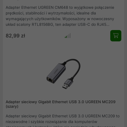
Adapter Ethernet UGREEN CM648 to wyjątkowe połączenie
prędkości, stabilności i wytrzymałości, idealne dla
wymagających użytkowników. Wyposażony w nowoczesny
układ scalony RTL8156BG, ten adapter USB-C do RJ45
gwarantuje prędkość przesyłu danych do 2.5GB/s, zapewniając
82,99 zł
płynność w rozgrywce i niezawodność w codziennym
użytkowaniu. Dzięki aluminiowej obudowie wtyku i
wzmocnionemu kablowi CM648 wyróżnia się trwałością i
elegancją, stanowiąc niezawodne rozwiązanie dla każdego, kto
ceni sobie efektywność i jakość.
Adapter sieciowy Gigabit Ethernet USB 3.0 UGREEN MC209
(szary)
Adapter sieciowy Gigabit Ethernet USB 3.0 UGREEN MC209 to
niezawodne i szybkie rozwiązanie dla komputerów