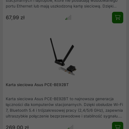
stacjonarnych i laptopów, które nie posiadają wbudowanego
portu Ethernet lub mają uszkodzoną kartę sieciową. Dzięki
obsłudze standardu USB 3.0 zapewnia stabilne połączenie z
67,99 zł
prędkością do 1000 Mbps, co gwarantuje płynne przeglądanie
internetu, strumieniowanie wideo w wysokiej jakości oraz
komfortową pracę zdalną. Elegancka aluminiowa obudowa w
kolorze szarym nie tylko dodaje estetyki, ale również zwiększa
trwałość urządzenia.
Karta sieciowa Asus PCE-BE92BT
Karta sieciowa Asus PCE-BE92BT to najnowsza generacja
łączności dla komputerów stacjonarnych. Dzięki obsłudze Wi-Fi
7, Bluetooth 5.4 i trójzakresowej pracy (2,4/5/6 GHz), zapewnia
ultraszybkie połączenie bezprzewodowe i stabilność sygnału.
Idealna do gamingu, pracy i streamingu, gwarantuje
269,00 zł
bezpieczeństwo dzięki WPA3 oraz łatwą instalację przez PCI