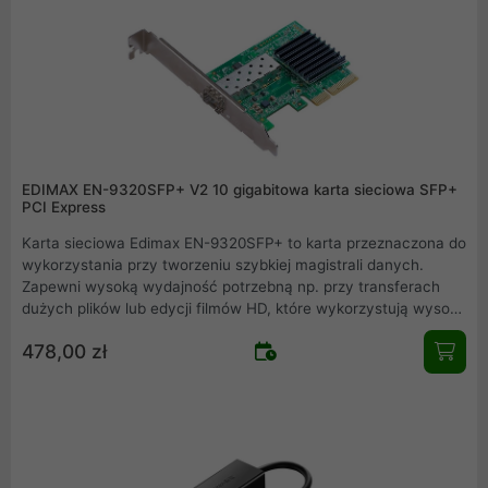
EDIMAX EN-9320SFP+ V2 10 gigabitowa karta sieciowa SFP+
PCI Express
Karta sieciowa Edimax EN-9320SFP+ to karta przeznaczona do
wykorzystania przy tworzeniu szybkiej magistrali danych.
Zapewni wysoką wydajność potrzebną np. przy transferach
dużych plików lub edycji filmów HD, które wykorzystują wysoko
wydajne systemy pamięci masowej, serwery oraz sieci .
478,00 zł