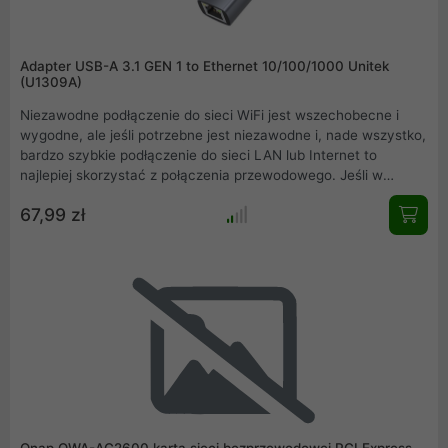
Adapter USB-A 3.1 GEN 1 to Ethernet 10/100/1000 Unitek
(U1309A)
Niezawodne podłączenie do sieci WiFi jest wszechobecne i
wygodne, ale jeśli potrzebne jest niezawodne i, nade wszystko,
bardzo szybkie podłączenie do sieci LAN lub Internet to
najlepiej skorzystać z połączenia przewodowego. Jeśli w
Twoim laptopie brakuje odpowiedniego portu do podłączenia
67,99 zł
gigabitowego Internetu, przyda się podręczna przejściówka
USB-A na RJ45.
Qnap QWA-AC2600 karta sieci bezprzewodowej PCI Express