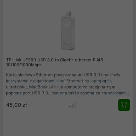
portu USB oraz sieci Ethernet.
TP-Link UE300 USB 3.0 to Gigabit ethernet RJ45
10/100/1000Mbps
Karta sieciowa Ethernet podłączana do USB 3.0 umożliwia
korzystanie z gigabitowej sieci Ethernet na laptopopie,
ultrabooku, MacBooku Air lub komputerze stacjonarnym
poprzez port USB 3.0. Jest ona także zgodna ze standardami
USB 2.0/1.1 i umożliwia niezwykle szybką transmisję plików za
45,00 zł
pomocą portu Ethernet.