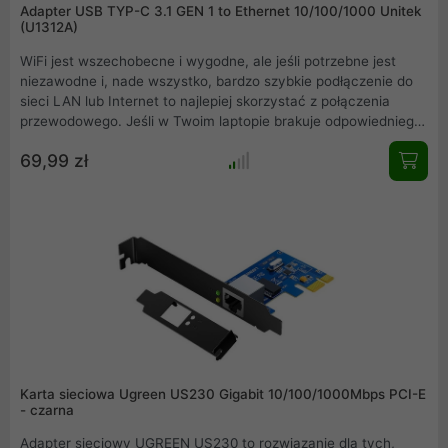
Adapter USB TYP-C 3.1 GEN 1 to Ethernet 10/100/1000 Unitek
(U1312A)
WiFi jest wszechobecne i wygodne, ale jeśli potrzebne jest
niezawodne i, nade wszystko, bardzo szybkie podłączenie do
sieci LAN lub Internet to najlepiej skorzystać z połączenia
przewodowego. Jeśli w Twoim laptopie brakuje odpowiedniego
portu do podłączenia gigabitowego Internetu, przyda się
69,99 zł
podręczna przejściówka USB-A na RJ45.
Karta sieciowa Ugreen US230 Gigabit 10/100/1000Mbps PCI-E
- czarna
Adapter sieciowy UGREEN US230 to rozwiązanie dla tych,