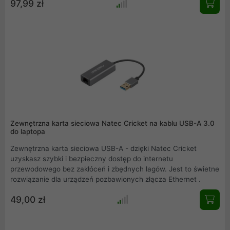
97,99 zł
obsługuje zaawansowane funkcje takie jak Power Management
i AutoSleep Mode.
Zewnętrzna karta sieciowa Natec Cricket na kablu USB-A 3.0
do laptopa
Zewnętrzna karta sieciowa USB-A - dzięki Natec Cricket
uzyskasz szybki i bezpieczny dostęp do internetu
przewodowego bez zakłóceń i zbędnych lagów. Jest to świetne
rozwiązanie dla urządzeń pozbawionych złącza Ethernet .
49,00 zł