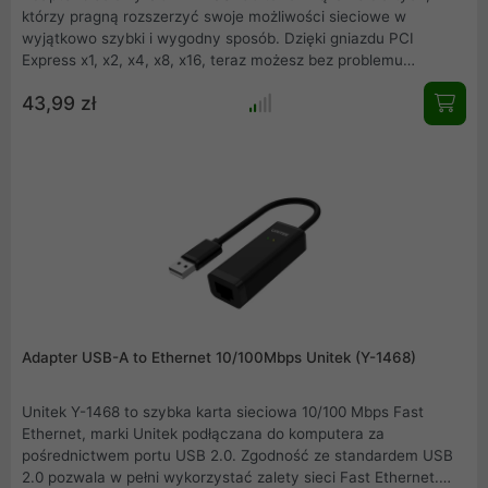
którzy pragną rozszerzyć swoje możliwości sieciowe w
wyjątkowo szybki i wygodny sposób. Dzięki gniazdu PCI
Express x1, x2, x4, x8, x16, teraz możesz bez problemu
rozbudować swój komputer o port RJ45 Gigabit Ethernet, co
43,99 zł
zapewni Ci niezrównaną przepustowość i wydajność.
Adapter USB-A to Ethernet 10/100Mbps Unitek (Y-1468)
Unitek Y-1468 to szybka karta sieciowa 10/100 Mbps Fast
Ethernet, marki Unitek podłączana do komputera za
pośrednictwem portu USB 2.0. Zgodność ze standardem USB
2.0 pozwala w pełni wykorzystać zalety sieci Fast Ethernet.