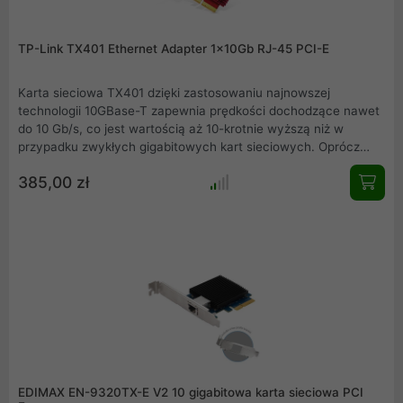
TP-Link TX401 Ethernet Adapter 1x10Gb RJ-45 PCI-E
Karta sieciowa TX401 dzięki zastosowaniu najnowszej
technologii 10GBase-T zapewnia prędkości dochodzące nawet
do 10 Gb/s, co jest wartością aż 10-krotnie wyższą niż w
przypadku zwykłych gigabitowych kart sieciowych. Oprócz
standardowego śledzia do produktu dołączany jest także śledź
385,00 zł
low-profile, przeznaczony dla komputerów z obudową mini
tower.
EDIMAX EN-9320TX-E V2 10 gigabitowa karta sieciowa PCI