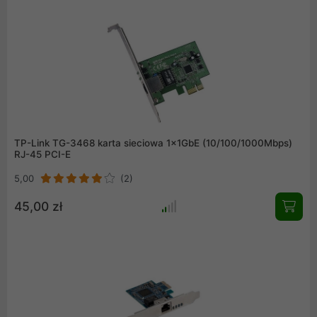
Podłączenie karty sieciowej do konsoli Nintendo Switch
zapewni Ci dostęp do gigabitowego połączenia przewodowego,
dzięki czemu granie ze znajomymi jest przyjemniejsze, a
pobieranie plików szybsze.
TP-Link TG-3468 karta sieciowa 1x1GbE (10/100/1000Mbps)
RJ-45 PCI-E
5,00
(2)
45,00 zł