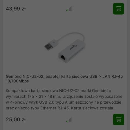
Idealne rozwiązanie jako druga karta sieciowa, jak i również do
43,99 zł
komputerów typu MacBook, czy netbook, które nie posiadają
portu RJ45. Urządzenie jest zasilane bezpośrednio ze złącza
USB i jest to najprostszy sposób na podłączenie komputera do
sieci Ethernet.
Gembird NIC-U2-02, adapter karta sieciowa USB > LAN RJ-45
10/100Mbps
Kompaktowa karta sieciowa NIC-U2-02 marki Gembird o
wymiarach 175 x 21 x 18 mm. Urządzenie zostało wyposażone
w 4-pinowy wtyk USB 2.0 typu A umieszczony na przewodzie
oraz gniazdo typu Ethernet RJ-45. Karta sieciowa została
wyposażona w chipset RTL8152 i jest kompatybilna z
25,00 zł
interfejsem USB 1.0, 1.1 oraz 2.0. Obsługa standardu Plug &
Play oznacza, że urządzenie działa zaraz po podłączeniu do