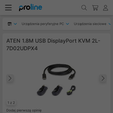
Urządzenia peryferyjne PC
Urządzenia sieciowe
ATEN 1.8M USB DisplayPort KVM 2L-
7D02UDPX4
Poprzedni
Na
1 z 2
Dodaj pierwszą opinię