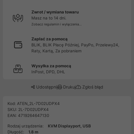
Zwrot / wymiana towaru
Masz na to 14 dni.
Zobacz regulamin i wyłączenia...
Zapłać za pomocą
BLIK, BLIK Płacę Później, PayPo, Przelewy24,
Raty, Kartą, Za pobraniem
Wysyłka za pomocą
InPost, DPD, DHL
Udostępnij
Drukuj
Zgłoś błąd
Kod: ATEN_2L-7D02UDPX4
SKU: 2L-7D02UDPX4
EAN: 4719264647130
Rodzaj urządzenia:
KVM Displayport, USB
Długość:
1.8 m