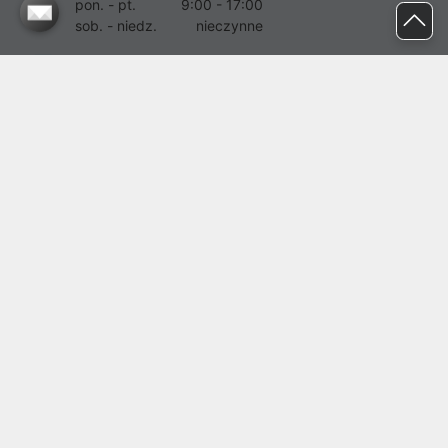
pon. - pt.
9:00 - 17:00
sob. - niedz.
nieczynne
pomoc@proline.pl
Dołącz do nas
Zgłoś błąd na stronie
Proline SA z siedzibą w Mirkowie (55-095), przy ul. Brzozowej 5,
wpisana do rejestru przedsiębiorców Krajowego Rejestru Sądowego
przez Sąd Rejonowy dla Wrocławia-Fabrycznej we Wrocławiu, VI
Wydział Gospodarczy Krajowego Rejestru Sądowego pod nr KRS:
0000282071, NIP: 8951898022, REGON: 020482041, BDO:
000437899. Kapitał zakładowy Spółki wynosi 500000,00 zł i został
on opłacony w całości.
© proline 1996 - 2026. Wszelkie prawa zastrzeżone.