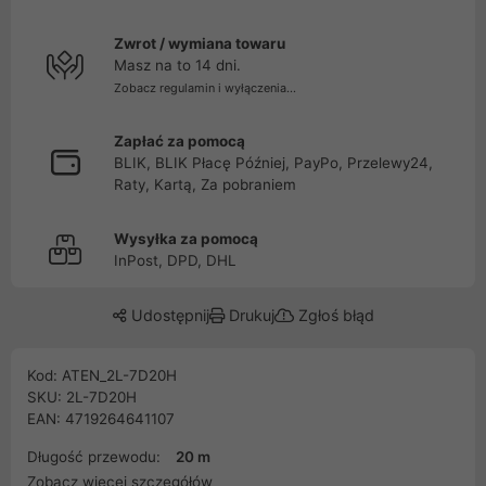
Zwrot / wymiana towaru
Masz na to 14 dni.
Zobacz regulamin i wyłączenia...
Zapłać za pomocą
BLIK, BLIK Płacę Później, PayPo, Przelewy24,
Raty, Kartą, Za pobraniem
Wysyłka za pomocą
InPost, DPD, DHL
Udostępnij
Drukuj
Zgłoś błąd
Kod: ATEN_2L-7D20H
SKU: 2L-7D20H
EAN: 4719264641107
Długość przewodu:
20 m
Zobacz więcej szczegółów