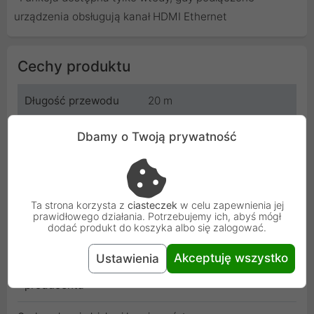
urządzenia obsługują kanał HDMI Ethernet
Cechy produktu
Długość przewodu
20 m
Producent
Aten
Dbamy o Twoją prywatność
Kod
ATEN_2L-7D20H
SKU
2L-7D20H
Ta strona korzysta z
ciasteczek
w celu zapewnienia jej
prawidłowego działania. Potrzebujemy ich, abyś mógł
dodać produkt do koszyka albo się zalogować.
EAN
4719264641107
Akceptuję wszystko
Ustawienia
Gwarancja
24 miesiące
producenta