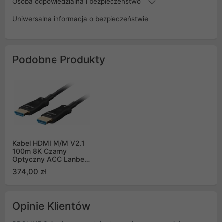
Osoba odpowiedzialna i bezpieczeństwo
Uniwersalna informacja o bezpieczeństwie
Podobne Produkty
Kabel HDMI M/M V2.1
100m 8K Czarny
Optyczny AOC Lanberg
(CA-HDMI-30FB-1000-
374,00 zł
BK)
Opinie Klientów