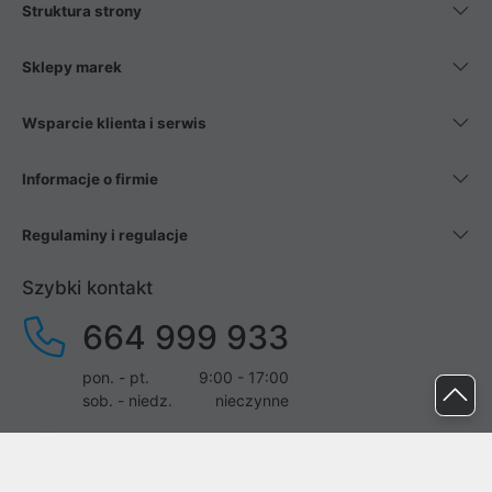
Struktura strony
Sklepy marek
Wsparcie klienta i serwis
Informacje o firmie
Regulaminy i regulacje
Szybki kontakt
664 999 933
pon. - pt.
9:00 - 17:00
sob. - niedz.
nieczynne
pomoc@proline.pl