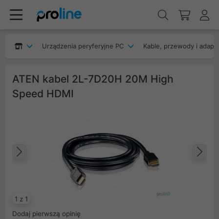
Urządzenia peryferyjne PC
Kable, przewody i adapt
ATEN kabel 2L-7D20H 20M High
Speed HDMI
Poprzedni
Na
1 z 1
Dodaj pierwszą opinię