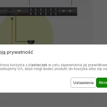
ją prywatność
trona korzysta z
ciasteczek
w celu zapewnienia jej prawidłowe
rzebujemy ich, abyś mógł dodać produkt do koszyka albo się z
Akce
Ustawienia