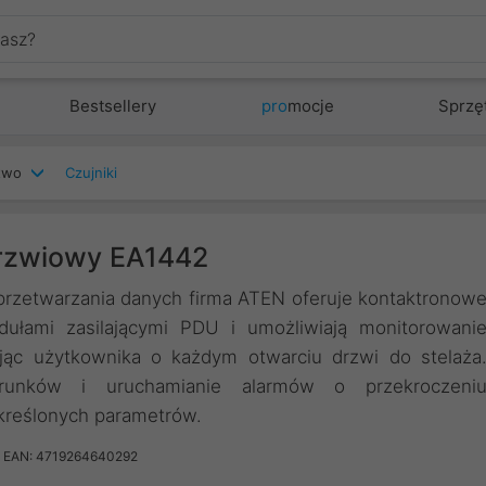
Bestsellery
pro
mocje
Sprzę
stwo
Czujniki
drzwiowy EA1442
rzetwarzania danych firma ATEN oferuje kontaktronow
dułami zasilającymi PDU i umożliwiają monitorowani
jąc użytkownika o każdym otwarciu drzwi do stelaża
runków i uruchamianie alarmów o przekroczeni
kreślonych parametrów.
EAN: 4719264640292