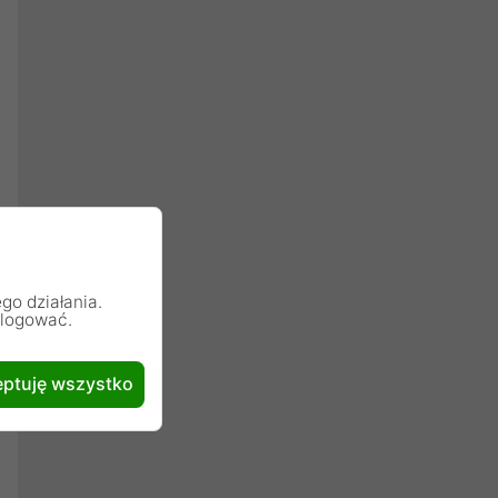
go działania.
alogować.
ptuję wszystko