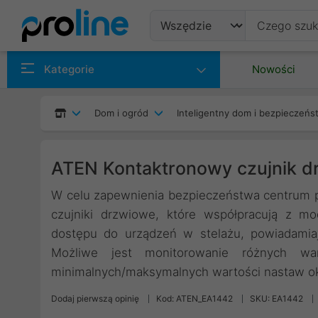
Produkty
Kategorie
Nowości
Producenci
Dom i ogród
Inteligentny dom i bezpieczeń
Kategorie
ATEN Kontaktronowy czujnik 
W celu zapewnienia bezpieczeństwa centrum p
czujniki drzwiowe, które współpracują z mo
dostępu do urządzeń w stelażu, powiadamia
Możliwe jest monitorowanie różnych wa
minimalnych/maksymalnych wartości nastaw o
Dodaj pierwszą opinię
Kod: ATEN_EA1442
SKU: EA1442