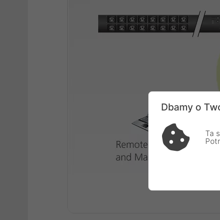
Dbamy o Two
Ta s
Pot