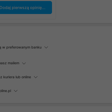
Dodaj pierwszą opinię...
lną w preferowanym banku
masz mailem
kuriera lub online
line.pl