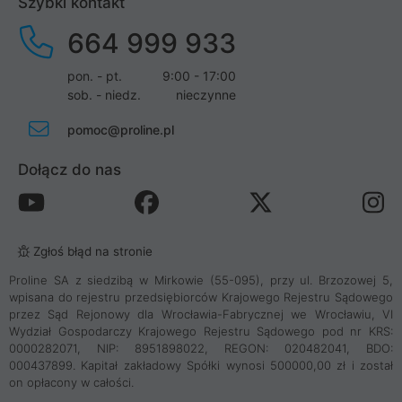
Szybki kontakt
664 999 933
pon. - pt.
9:00 - 17:00
sob. - niedz.
nieczynne
pomoc@proline.pl
Dołącz do nas
Zgłoś błąd na stronie
Proline SA z siedzibą w Mirkowie (55-095), przy ul. Brzozowej 5,
wpisana do rejestru przedsiębiorców Krajowego Rejestru Sądowego
przez Sąd Rejonowy dla Wrocławia-Fabrycznej we Wrocławiu, VI
Wydział Gospodarczy Krajowego Rejestru Sądowego pod nr KRS:
0000282071, NIP: 8951898022, REGON: 020482041, BDO:
000437899. Kapitał zakładowy Spółki wynosi 500000,00 zł i został
on opłacony w całości.