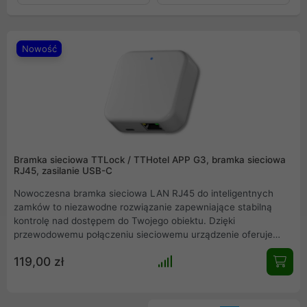
Nowość
Bramka sieciowa TTLock / TTHotel APP G3, bramka sieciowa
RJ45, zasilanie USB-C
Nowoczesna bramka sieciowa LAN RJ45 do inteligentnych
zamków to niezawodne rozwiązanie zapewniające stabilną
kontrolę nad dostępem do Twojego obiektu. Dzięki
przewodowemu połączeniu sieciowemu urządzenie oferuje
znacznie większą stabilność sygnału niż tradycyjne
119,00 zł
rozwiązania bezprzewodowe. Umożliwia zdalne zarządzanie
kodami dostępu, monitorowanie stanu baterii oraz podgląd
historii zdarzeń w czasie rzeczywistym z dowolnego miejsca na
świecie.