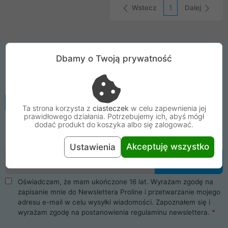
Wstecz
1
Dalej
Dbamy o Twoją prywatność
Zapisz się na mega proMOCJE
Nie strać żadnej informacji o promocji ani
kodu rabatowego dostępnego tylko dla
subskrybentów. Dołącz teraz do grona
Ta strona korzysta z
ciasteczek
w celu zapewnienia jej
odbiorców newslettera ProLine!
prawidłowego działania. Potrzebujemy ich, abyś mógł
dodać produkt do koszyka albo się zalogować.
Więcej informacji
Akceptuję wszystko
Ustawienia
Email
Zapisz się
Oświadczam, że mam ukończone 16 lat. Wyrażam zgodę na
zapisanie mnie do Newslettera Proline i przetwarzanie mojego
adresu e-mail w celu wysyłki wiadomości. Zapoznałem się i
wyrażam zgodę na postanowienia
regulaminu newslettera
.