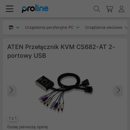
Urządzenia peryferyjne PC
Urządzenia sieciowe
ATEN Przełącznik KVM CS682-AT 2-
portowy USB
Poprzedni
Na
1 z 1
Dodaj pierwszą opinię