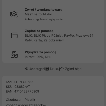
Zwrot / wymiana towaru
Masz na to 14 dni.
Zobacz regulamin i wyłączenia...
Zapłać za pomocą
BLIK, BLIK Płacę Później, PayPo, Przelewy24,
Raty, Kartą, Za pobraniem
Wysyłka za pomocą
InPost, DPD, DHL
Udostępnij
Drukuj
Zgłoś błąd
Kod: ATEN_CS682
SKU: CS682-AT
EAN: 4710423775909
Obudowa:
Plastik
Zobacz więcej szczegółów