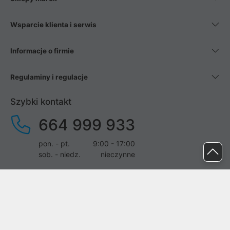
Wsparcie klienta i serwis
Informacje o firmie
Regulaminy i regulacje
Szybki kontakt
664 999 933
pon. - pt.
9:00 - 17:00
sob. - niedz.
nieczynne
pomoc@proline.pl
Dołącz do nas