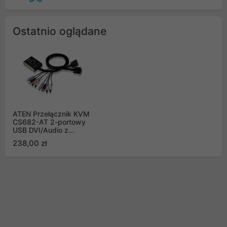
Ostatnio oglądane
ATEN Przełącznik KVM
CS682-AT 2-portowy
USB DVI/Audio z
kablowym
238,00 zł
przełączaniem portów