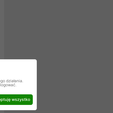
go działania.
alogować.
ptuję wszystko