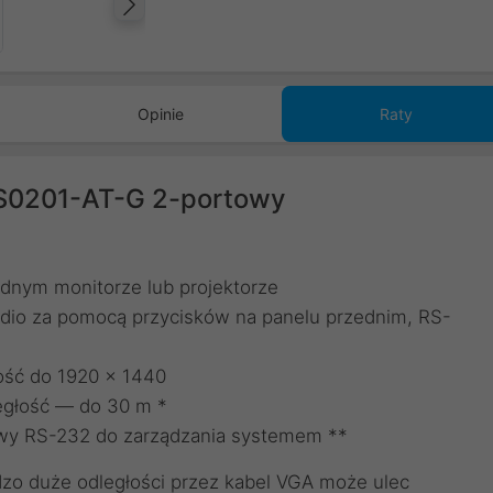
Następny
Opinie
Raty
VS0201-AT-G 2-portowy
dnym monitorze lub projektorze
audio za pomocą przycisków na panelu przednim, RS-
zość do 1920 x 1440
egłość — do 30 m *
y RS-232 do zarządzania systemem **
dzo duże odległości przez kabel VGA może ulec