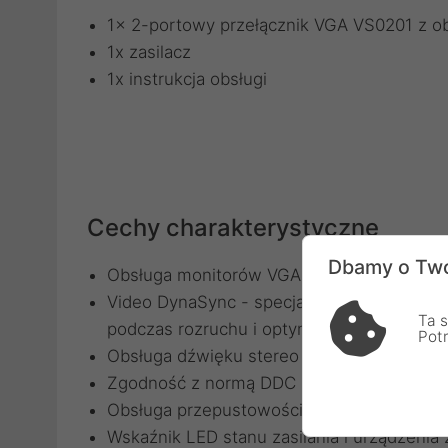
1x 2-portowy przełącznik VGA VS0201 z o
1x zasilacz
1x instrukcja obsługi
Cechy charakterystyczne
Dbamy o Two
Obsługa monitorów VGA, SVGA, UXGA, WU
Video DynaSync - specjalna technologia A
Ta s
podczas rozruchu i optymalizuje rozdzielc
Pot
Obsługa dźwięku stereo
Zgodność z normą DDC
Obsługa przepustowości do 300 MHz - opt
Wskaźnik LED stanu zasilania i urządzenia