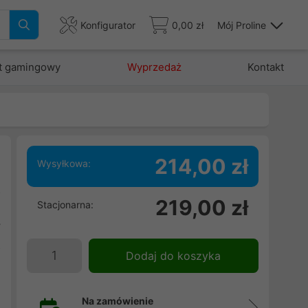
Konfigurator
0,00 zł
Mój Proline
t gamingowy
Wyprzedaż
Kontakt
214,00 zł
Wysyłkowa:
2
219,00 zł
Stacjonarna:
i
y
z
Dodaj do koszyka
Na zamówienie