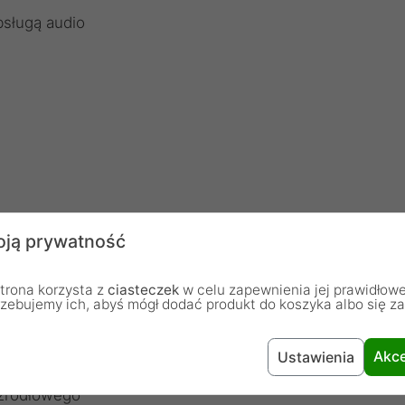
bsługą audio
ją prywatność
XGA oraz Multisync
TEN, która eliminuje problemy z wyświetlaniem
trona korzysta z
ciasteczek
w celu zapewnienia jej prawidłowe
zość podczas przełączania między portami
rzebujemy ich, abyś mógł dodać produkt do koszyka albo się z
Akce
Ustawienia
ymalna jakość obrazu
 źródłowego