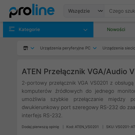
Produkty
Kategorie
Nowości
Producenci
Urządzenia peryferyjne PC
Urządzenia siec
Kategorie
ATEN Przełącznik VGA/Audio 
2-portowy przełącznik VGA VS0201 z obsługą 
komputerów źródłowych do jednego monitora
umożliwia szybkie przełączanie między 
dwukierunkowy port szeregowy RS-232 do zaa
interfejs RS-232.
Dodaj pierwszą opinię
Kod: ATEN_VS0201
SKU: VS0201-A