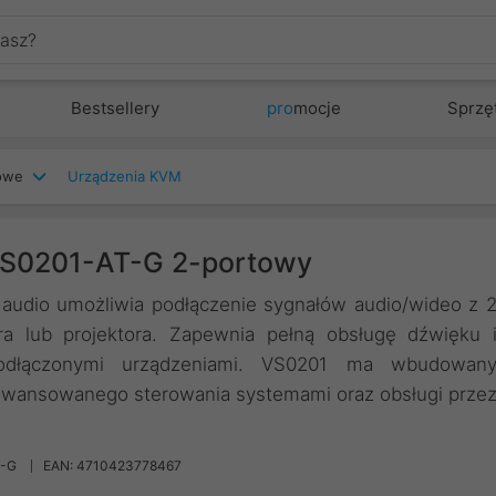
Bestsellery
pro
mocje
Sprzę
iowe
Urządzenia KVM
VS0201-AT-G 2-portowy
audio umożliwia podłączenie sygnałów audio/wideo z 
 lub projektora. Zapewnia pełną obsługę dźwięku 
podłączonymi urządzeniami. VS0201 ma wbudowan
wansowanego sterowania systemami oraz obsługi prze
T-G
EAN: 4710423778467