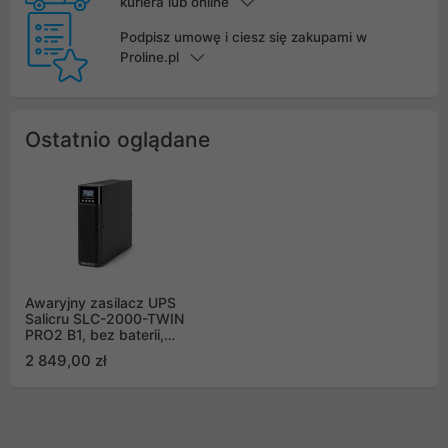
kuriera lub online
Podpisz umowę i ciesz się zakupami w
Proline.pl
Ostatnio oglądane
Awaryjny zasilacz UPS
Salicru SLC-2000-TWIN
PRO2 B1, bez baterii,
2000VA 1800W, online,
2 849,00 zł
podwójna konwersja,
4x Schuko