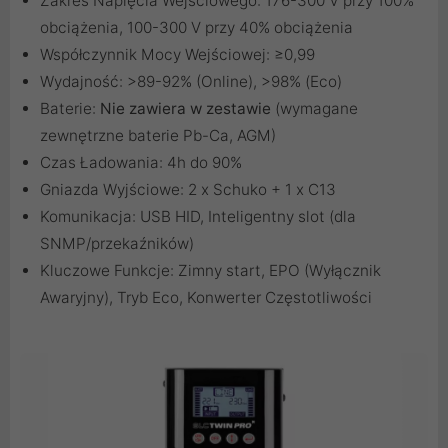
Zakres Napięcia Wejściowego: 176-300 V przy 100%
obciążenia, 100-300 V przy 40% obciążenia
Współczynnik Mocy Wejściowej: ≥0,99
Wydajność: >89-92% (Online), >98% (Eco)
Baterie:
Nie zawiera w zestawie
(wymagane
zewnętrzne baterie Pb-Ca, AGM)
Czas Ładowania: 4h do 90%
Gniazda Wyjściowe: 2 x Schuko + 1 x C13
Komunikacja: USB HID, Inteligentny slot (dla
SNMP/przekaźników)
Kluczowe Funkcje: Zimny start, EPO (Wyłącznik
Awaryjny), Tryb Eco, Konwerter Częstotliwości