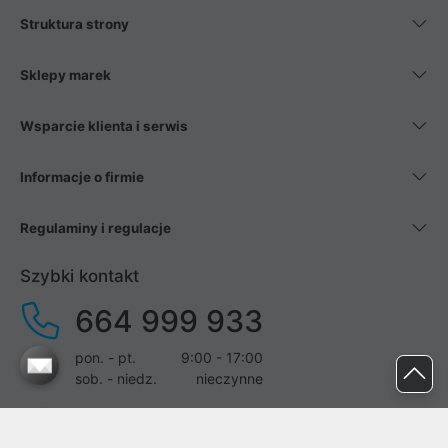
Struktura strony
Sklepy marek
Wsparcie klienta i serwis
Informacje o firmie
Regulaminy i regulacje
Szybki kontakt
664 999 933
pon. - pt.
9:00 - 17:00
sob. - niedz.
nieczynne
pomoc@proline.pl