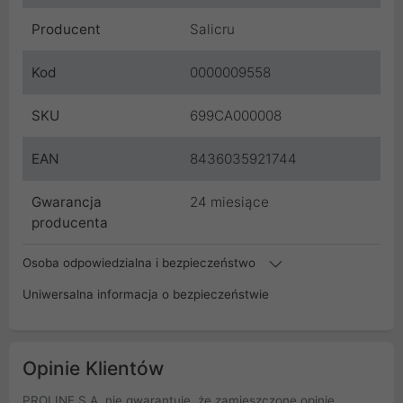
Producent
Salicru
Kod
0000009558
SKU
699CA000008
EAN
8436035921744
Gwarancja
24 miesiące
producenta
Osoba odpowiedzialna i bezpieczeństwo
Uniwersalna informacja o bezpieczeństwie
Opinie Klientów
PROLINE S.A. nie gwarantuje, że zamieszczone opinie