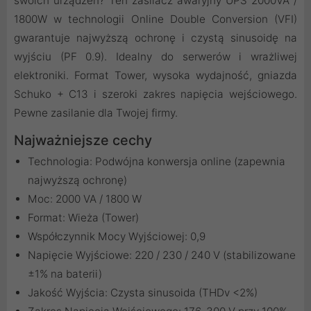
swoich urządzeń? Ten zasilacz awaryjny UPS 2000VA /
1800W w technologii Online Double Conversion (VFI)
gwarantuje najwyższą ochronę i czystą sinusoidę na
wyjściu (PF 0.9). Idealny do serwerów i wrażliwej
elektroniki. Format Tower, wysoka wydajność, gniazda
Schuko + C13 i szeroki zakres napięcia wejściowego.
Pewne zasilanie dla Twojej firmy.
Najważniejsze cechy
Technologia: Podwójna konwersja online (zapewnia
najwyższą ochronę)
Moc: 2000 VA / 1800 W
Format: Wieża (Tower)
Współczynnik Mocy Wyjściowej: 0,9
Napięcie Wyjściowe: 220 / 230 / 240 V (stabilizowane
±1% na baterii)
Jakość Wyjścia: Czysta sinusoida (THDv <2%)