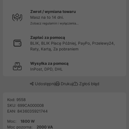
Zwrot / wymiana towaru
Masz na to 14 dni.
Zobacz regulamin i wyłączenia...
Zapłać za pomocą
BLIK, BLIK Płacę Później, PayPo, Przelewy24,
Raty, Kartą, Za pobraniem
Wysyłka za pomocą
InPost, DPD, DHL
Udostępnij
Drukuj
Zgłoś błąd
Kod: 9558
SKU: 699CA000008
EAN: 8436035921744
Moc:
1800 W
Moc pozorna:
2000 VA