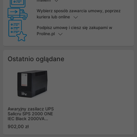
mailem
Wybierz sposób zawarcia umowy, poprzez
kuriera lub online
Podpisz umowę i ciesz się zakupami w
Proline.pl
Ostatnio oglądane
Awaryjny zasilacz UPS
Salicru SPS 2000 ONE
IEC Black 2000VA
1200W Line-interactive
902,00 zł
AVR