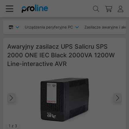
Urządzenia peryferyjne PC
Zasilacze awaryjne i akc
Awaryjny zasilacz UPS Salicru SPS
2000 ONE IEC Black 2000VA 1200W
Line-interactive AVR
Poprzedni
Na
1 z 3