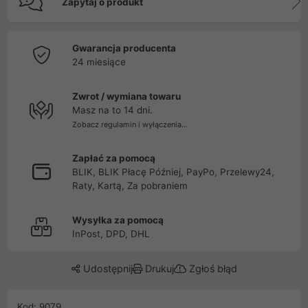
Zapytaj o produkt
Gwarancja producenta
24 miesiące
Zwrot / wymiana towaru
Masz na to 14 dni.
Zobacz regulamin i wyłączenia...
Zapłać za pomocą
BLIK, BLIK Płacę Później, PayPo, Przelewy24,
Raty, Kartą, Za pobraniem
Wysyłka za pomocą
InPost, DPD, DHL
Udostępnij
Drukuj
Zgłoś błąd
Kod: 9079