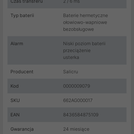
Czas transferu
2 / 6 ms
Typ baterii
Baterie hermetyczne
ołowiowo-wapniowe
bezobsługowe
Alarm
Niski poziom baterii
przeciążenie
usterka
Producent
Salicru
Kod
0000009079
SKU
662AG000017
EAN
8436584875109
Gwarancja
24 miesiące