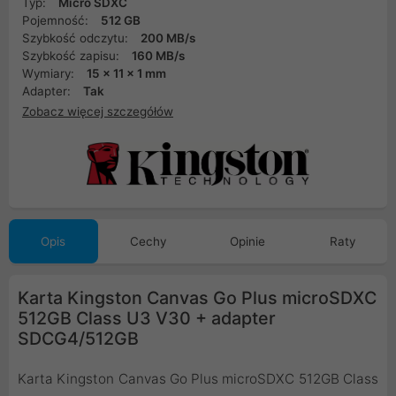
Typ:
Micro SDXC
Pojemność:
512 GB
Szybkość odczytu:
200 MB/s
Szybkość zapisu:
160 MB/s
Wymiary:
15 x 11 x 1 mm
Adapter:
Tak
Zobacz więcej szczegółów
Opis
Cechy
Opinie
Raty
Karta Kingston Canvas Go Plus microSDXC
512GB Class U3 V30 + adapter
SDCG4/512GB
Karta Kingston Canvas Go Plus microSDXC 512GB Class