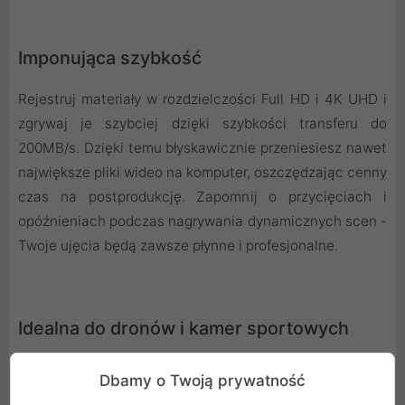
Imponująca szybkość
Rejestruj materiały w rozdzielczości Full HD i 4K UHD i
zgrywaj je szybciej dzięki szybkości transferu do
200MB/s. Dzięki temu błyskawicznie przeniesiesz nawet
największe pliki wideo na komputer, oszczędzając cenny
czas na postprodukcję. Zapomnij o przycięciach i
opóźnieniach podczas nagrywania dynamicznych scen -
Twoje ujęcia będą zawsze płynne i profesjonalne.
Idealna do dronów i kamer sportowych
Duża szybkość - UHS Speed Class 3 (U3) i Video Speed
Dbamy o Twoją prywatność
Class 30 (V30) - to gwarancja niezawodności. Te