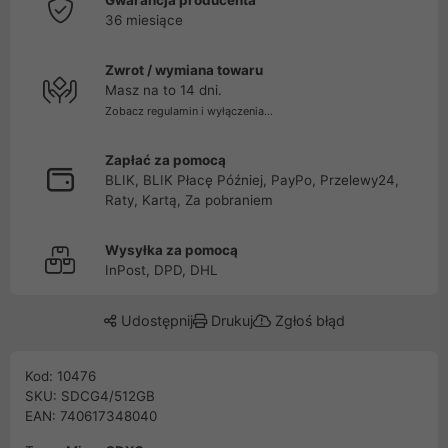
Gwarancja producenta
36 miesiące
Zwrot / wymiana towaru
Masz na to 14 dni.
Zobacz regulamin i wyłączenia...
Zapłać za pomocą
BLIK, BLIK Płacę Później, PayPo, Przelewy24,
Raty, Kartą, Za pobraniem
Wysyłka za pomocą
InPost, DPD, DHL
Udostępnij
Drukuj
Zgłoś błąd
Kod: 10476
SKU: SDCG4/512GB
EAN: 740617348040