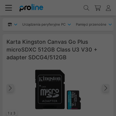
Urządzenia peryferyjne PC
Pamięci przenośne
Karta Kingston Canvas Go Plus
microSDXC 512GB Class U3 V30 +
adapter SDCG4/512GB
Poprzedni
Na
1 z 3