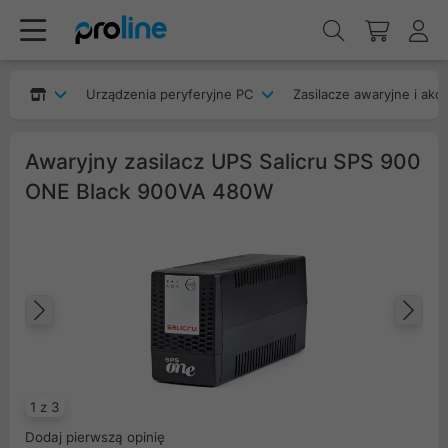
Urządzenia peryferyjne PC
Zasilacze awaryjne i akc
Awaryjny zasilacz UPS Salicru SPS 900
ONE Black 900VA 480W
Poprzedni
Na
1 z 3
Dodaj pierwszą opinię