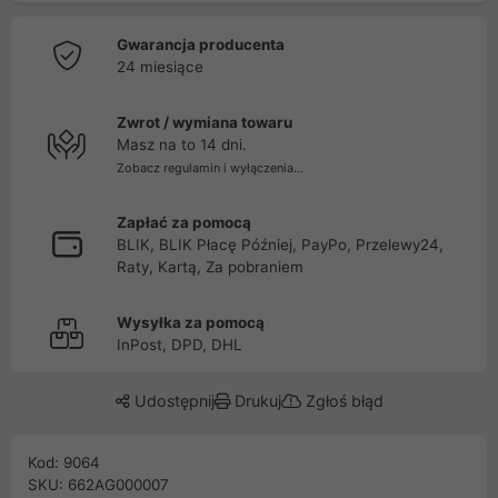
Gwarancja producenta
24 miesiące
Zwrot / wymiana towaru
Masz na to 14 dni.
Zobacz regulamin i wyłączenia...
Zapłać za pomocą
BLIK, BLIK Płacę Później, PayPo, Przelewy24,
Raty, Kartą, Za pobraniem
Wysyłka za pomocą
InPost, DPD, DHL
Udostępnij
Drukuj
Zgłoś błąd
Kod: 9064
SKU: 662AG000007