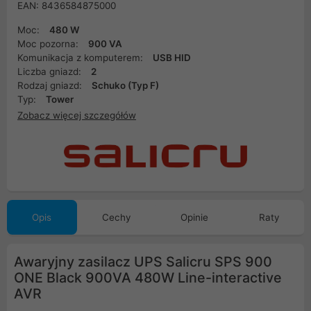
EAN: 8436584875000
Moc:
480 W
Moc pozorna:
900 VA
Komunikacja z komputerem:
USB HID
Liczba gniazd:
2
Rodzaj gniazd:
Schuko (Typ F)
Typ:
Tower
Zobacz więcej szczegółów
Opis
Cechy
Opinie
Raty
Awaryjny zasilacz UPS Salicru SPS 900
ONE Black 900VA 480W Line-interactive
AVR