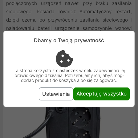
podłączonych urządzeń nawet przy braku zasilania
sieciowego. Posiada również Automatyczny restart,
dzięki czemu po przywróceniu zasilania sieciowego i
naładowaniu baterii urządzenie samoczynnie wznowi
pracę.
Dbamy o Twoją prywatność
Ta strona korzysta z
ciasteczek
w celu zapewnienia jej
prawidłowego działania. Potrzebujemy ich, abyś mógł
dodać produkt do koszyka albo się zalogować.
Akceptuję wszystko
Ustawienia