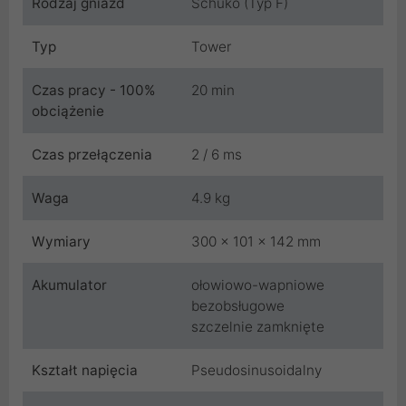
Rodzaj gniazd
Schuko (Typ F)
Typ
Tower
Czas pracy - 100%
20 min
obciążenie
Czas przełączenia
2 / 6 ms
Waga
4.9 kg
Wymiary
300 x 101 x 142 mm
Akumulator
ołowiowo-wapniowe
bezobsługowe
szczelnie zamknięte
Kształt napięcia
Pseudosinusoidalny