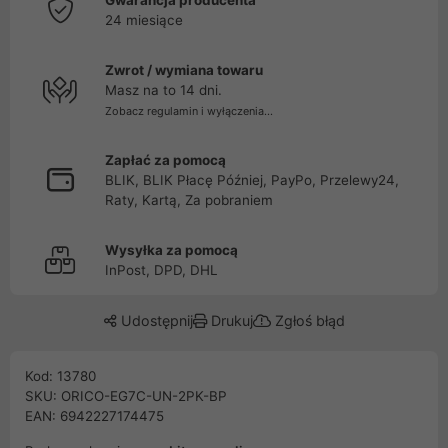
Gwarancja producenta
24 miesiące
Zwrot / wymiana towaru
Masz na to 14 dni.
Zobacz regulamin i wyłączenia...
Zapłać za pomocą
BLIK, BLIK Płacę Później, PayPo, Przelewy24,
Raty, Kartą, Za pobraniem
Wysyłka za pomocą
InPost, DPD, DHL
Udostępnij
Drukuj
Zgłoś błąd
Kod: 13780
SKU: ORICO-EG7C-UN-2PK-BP
EAN: 6942227174475