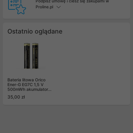
Podpisz umowę i ciesz się zakupami w
Proline.pl
Ostatnio oglądane
Bateria litowa Orico
Ener-G EG7C 1,5 V
500mWh akumulator
AAA USB-C 2 szt.
35,00 zł