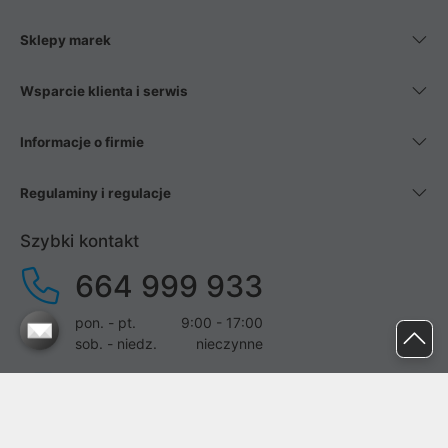
Sklepy marek
Wsparcie klienta i serwis
Informacje o firmie
Regulaminy i regulacje
Szybki kontakt
664 999 933
pon. - pt.
9:00 - 17:00
sob. - niedz.
nieczynne
pomoc@proline.pl
Dołącz do nas