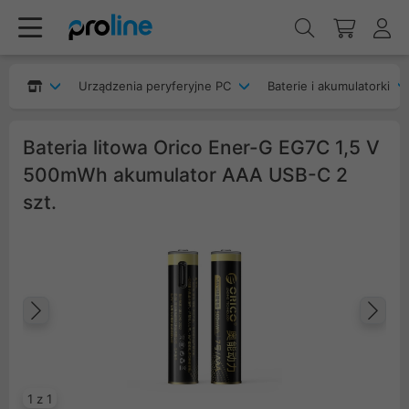
Urządzenia peryferyjne PC
Baterie i akumulatorki
Bateria litowa Orico Ener-G EG7C 1,5 V
500mWh akumulator AAA USB-C 2
szt.
Poprzedni
Na
1 z 1