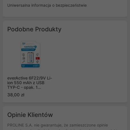
Uniwersalna informacja o bezpieczeństwie
Podobne Produkty
everActive 6F22/9V Li-
ion 550 mAh z USB
TYP-C - opak. 1
akumulatorek - blister
38,00 zł
(EVHR22-550C)
Opinie Klientów
PROLINE S.A. nie gwarantuje, że zamieszczone opinie