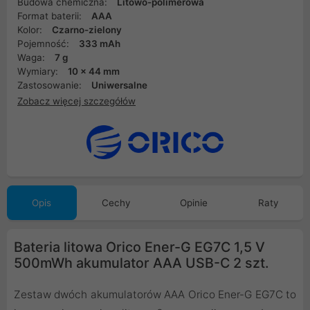
Budowa chemiczna:
Litowo-polimerowa
Format baterii:
AAA
Kolor:
Czarno-zielony
Pojemność:
333 mAh
Waga:
7 g
Wymiary:
10 x 44 mm
Zastosowanie:
Uniwersalne
Zobacz więcej szczegółów
Opis
Cechy
Opinie
Raty
Bateria litowa Orico Ener-G EG7C 1,5 V
500mWh akumulator AAA USB-C 2 szt.
Zestaw dwóch akumulatorów AAA Orico Ener-G EG7C to