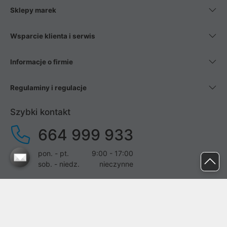
Sklepy marek
Wsparcie klienta i serwis
Informacje o firmie
Regulaminy i regulacje
Szybki kontakt
664 999 933
pon. - pt.
9:00 - 17:00
sob. - niedz.
nieczynne
pomoc@proline.pl
Dołącz do nas