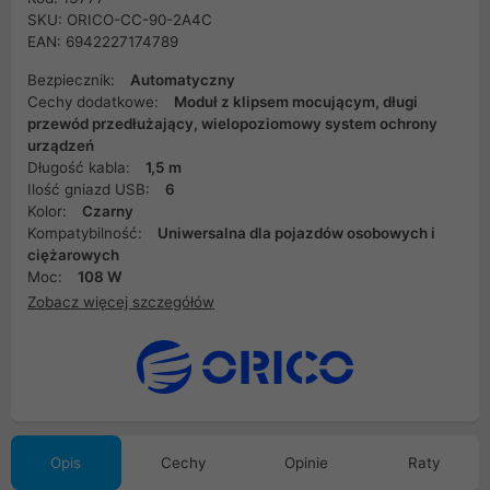
SKU: ORICO-CC-90-2A4C
EAN: 6942227174789
Bezpiecznik:
Automatyczny
Cechy dodatkowe:
Moduł z klipsem mocującym, długi
przewód przedłużający, wielopoziomowy system ochrony
urządzeń
Długość kabla:
1,5 m
Ilość gniazd USB:
6
Kolor:
Czarny
Kompatybilność:
Uniwersalna dla pojazdów osobowych i
ciężarowych
Moc:
108 W
Zobacz więcej szczegółów
Opis
Cechy
Opinie
Raty