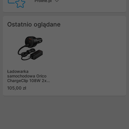
Proline.pl
Ostatnio oglądane
Ładowarka
samochodowa Orico
ChargeClip 108W 2x
USB-A + 4x USB-C z
105,00 zł
klipsem - czarna