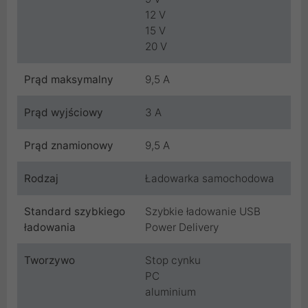
12 V
15 V
20 V
Prąd maksymalny
9,5 A
Prąd wyjściowy
3 A
Prąd znamionowy
9,5 A
Rodzaj
Ładowarka samochodowa
Standard szybkiego
Szybkie ładowanie USB
ładowania
Power Delivery
Tworzywo
Stop cynku
PC
aluminium