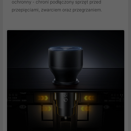
ochronny - chroni podłączony sprzęt przed
przepięciami, zwarciem oraz przegrzaniem.