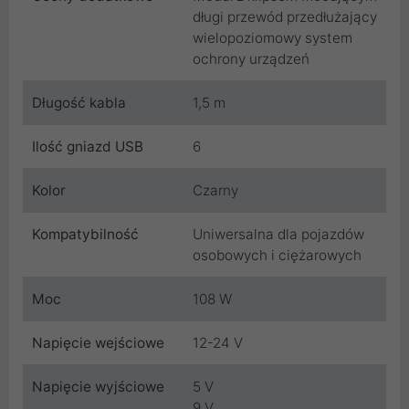
długi przewód przedłużający
wielopoziomowy system
ochrony urządzeń
Długość kabla
1,5 m
Ilość gniazd USB
6
Kolor
Czarny
Kompatybilność
Uniwersalna dla pojazdów
osobowych i ciężarowych
Moc
108 W
Napięcie wejściowe
12-24 V
Napięcie wyjściowe
5 V
9 V