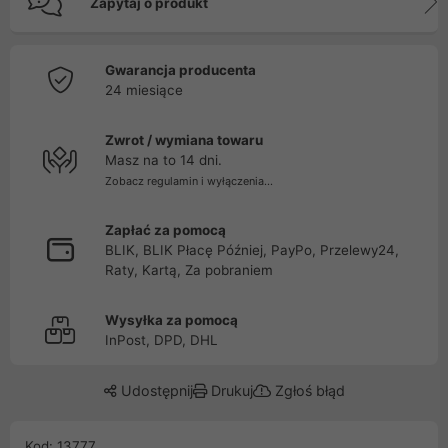
Zapytaj o produkt
Gwarancja producenta
24 miesiące
Zwrot / wymiana towaru
Masz na to 14 dni.
Zobacz regulamin i wyłączenia...
Zapłać za pomocą
BLIK, BLIK Płacę Później, PayPo, Przelewy24,
Raty, Kartą, Za pobraniem
Wysyłka za pomocą
InPost, DPD, DHL
Udostępnij
Drukuj
Zgłoś błąd
Kod: 13777