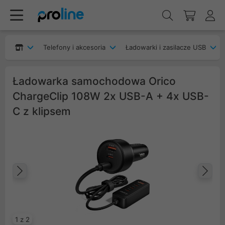
Telefony i akcesoria
Ładowarki i zasilacze USB
Ładowarka samochodowa Orico
ChargeClip 108W 2x USB-A + 4x USB-
C z klipsem
Poprzedni
Na
1 z 2