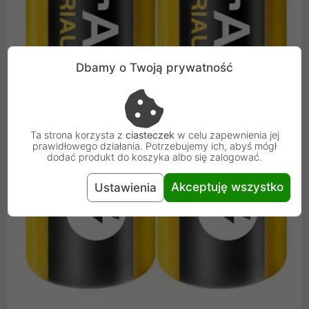
Dbamy o Twoją prywatność
Ta strona korzysta z
ciasteczek
w celu zapewnienia jej
prawidłowego działania. Potrzebujemy ich, abyś mógł
dodać produkt do koszyka albo się zalogować.
Akceptuję wszystko
Ustawienia