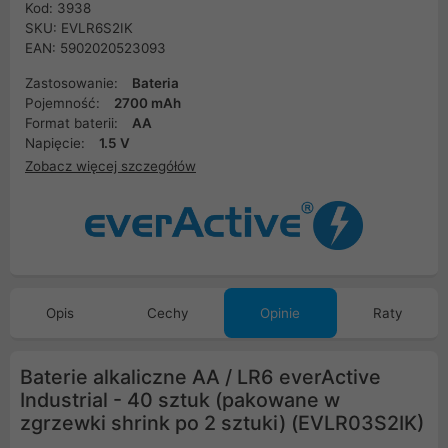
Kod: 3938
SKU: EVLR6S2IK
EAN: 5902020523093
Zastosowanie:
Bateria
Pojemność:
2700 mAh
Format baterii:
AA
Napięcie:
1.5 V
Zobacz więcej szczegółów
Opis
Cechy
Opinie
Raty
Baterie alkaliczne AA / LR6 everActive
Industrial - 40 sztuk (pakowane w
zgrzewki shrink po 2 sztuki) (EVLR03S2IK)