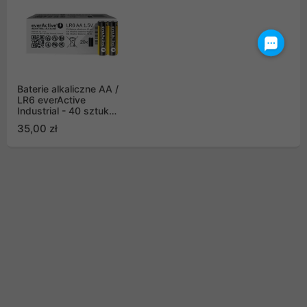
Baterie alkaliczne AA /
LR6 everActive
Industrial - 40 sztuk
(pakowane w zgrzewki
35,00 zł
shrink po 2 sztuki)
(EVLR03S2IK)