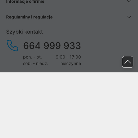
Informacje o firmie
Regulaminy i regulacje
Szybki kontakt
664 999 933
pon. - pt.
9:00 - 17:00
sob. - niedz.
nieczynne
pomoc@proline.pl
Dołącz do nas
Zgłoś błąd na stronie
Proline SA z siedzibą w Mirkowie (55-095), przy ul. Brzozowej 5,
wpisana do rejestru przedsiębiorców Krajowego Rejestru Sądowego