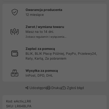
Gwarancja producenta
12 miesiące
Zwrot / wymiana towaru
Masz na to 14 dni.
Zobacz regulamin i wyłączenia...
Zapłać za pomocą
BLIK, BLIK Płacę Później, PayPo, Przelewy24,
Raty, Kartą, Za pobraniem
Wysyłka za pomocą
InPost, DPD, DHL
Udostępnij
Drukuj
Zgłoś błąd
Kod: eActiv_LR6
SKU: LR64BLPA