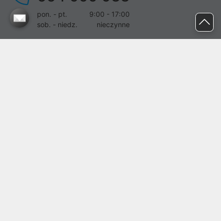
pon. - pt.
9:00 - 17:00
sob. - niedz.
nieczynne
pomoc@proline.pl
Dołącz do nas
Zgłoś błąd na stronie
Proline SA z siedzibą w Mirkowie (55-095), przy ul. Brzozowej 5,
wpisana do rejestru przedsiębiorców Krajowego Rejestru Sądowego
przez Sąd Rejonowy dla Wrocławia-Fabrycznej we Wrocławiu, VI
Wydział Gospodarczy Krajowego Rejestru Sądowego pod nr KRS:
0000282071, NIP: 8951898022, REGON: 020482041, BDO:
000437899. Kapitał zakładowy Spółki wynosi 500000,00 zł i został
on opłacony w całości.
© proline 1996 - 2026. Wszelkie prawa zastrzeżone.