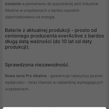
działanie
w porównaniu do poprzedniej serii Industrial
Alkaline w urządzeniach o bardzo wysokim
zapotrzebowaniu na energię.
Baterie z aktualnej produkcji - prosto od
cenionego producenta everActive z bardzo
długą datą ważności (do 10 lat od daty
produkcji).
Sprawdzona niezawodność.
Nowa seria Pro Alkaline
- gwarantuje najwyższy poziom
wydajności - teraz również w najbardziej wymagających
urządzeniach.
Cechy baterii everActive: