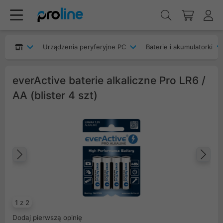
Urządzenia peryferyjne PC
Baterie i akumulatorki
everActive baterie alkaliczne Pro LR6 /
AA (blister 4 szt)
Poprzedni
Na
1 z 2
Dodaj pierwszą opinię