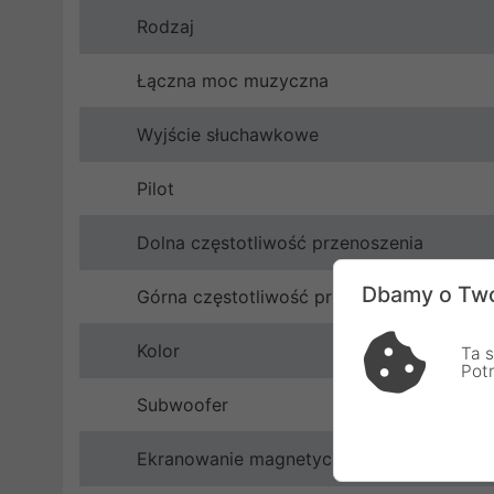
Rodzaj
Łączna moc muzyczna
Wyjście słuchawkowe
Pilot
Dolna częstotliwość przenoszenia
Dbamy o Two
Górna częstotliwość przenoszenia
Kolor
Ta s
Pot
Subwoofer
Ekranowanie magnetyczne