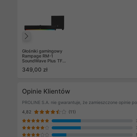
Poprzedni
Głośniki gamingowy
Rampage RM-1
SoundWave Plus TF,
BT+USB+AUX, 64W
349,00 zł
soundbar
Opinie Klientów
PROLINE S.A. nie gwarantuje, że zamieszczone opinie po
4,82
(11)