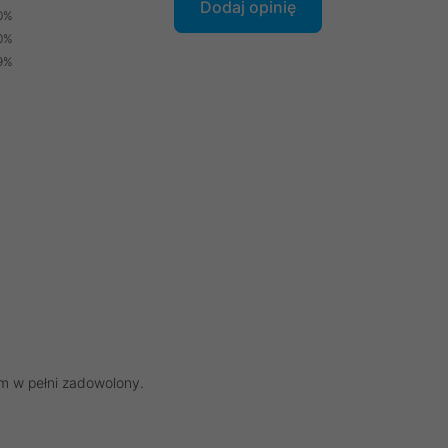
Dodaj opinię
0%
0%
9%
tem w pełni zadowolony.