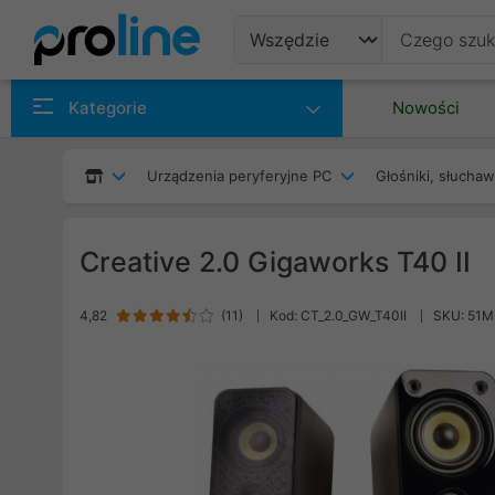
Produkty
Kategorie
Nowości
Producenci
Urządzenia peryferyjne PC
Głośniki, słuchaw
Kategorie
Creative 2.0 Gigaworks T40 II
4,82
(
11
)
Kod: CT_2.0_GW_T40II
SKU: 51