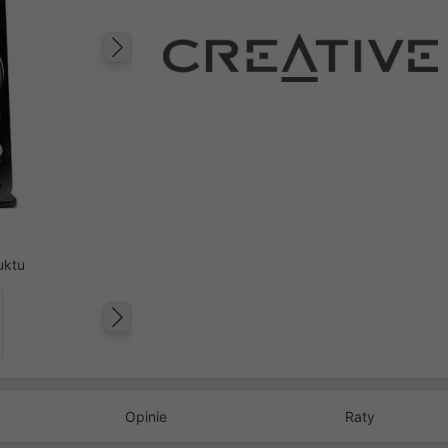
Następny
uktu
Następny
Opinie
Raty