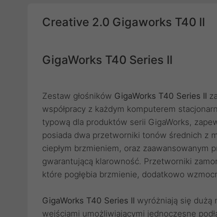
Creative 2.0 Gigaworks T40 II
GigaWorks T40 Series II
Zestaw głośników
GigaWorks T40 Series II
za
współpracy z każdym komputerem stacjonarny
typową dla produktów serii GigaWorks, zapew
posiada dwa przetworniki tonów średnich z m
ciepłym brzmieniem, oraz zaawansowanym p
gwarantującą klarowność. Przetworniki zamo
które pogłębia brzmienie, dodatkowo wzmoc
GigaWorks T40 Series II
wyróżniają się dużą 
wejściami umożliwiającymi jednoczesne podł