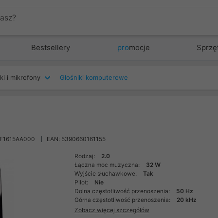
Bestsellery
pro
mocje
Sprzę
ki i mikrofony
Głośniki komputerowe
MF1615AA000
EAN: 5390660161155
Rodzaj:
2.0
Łączna moc muzyczna:
32 W
Wyjście słuchawkowe:
Tak
Pilot:
Nie
Dolna częstotliwość przenoszenia:
50 Hz
Górna częstotliwość przenoszenia:
20 kHz
Zobacz więcej szczegółów