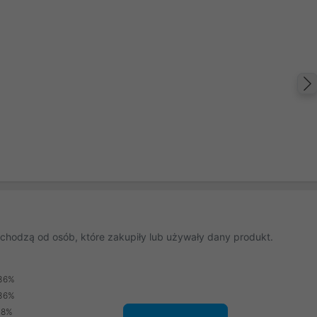
chodzą od osób, które zakupiły lub używały dany produkt.
36%
36%
18%