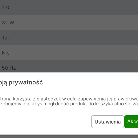
2.0
32 W
Tak
Nie
50 Hz
ją prywatność
20 kHz
Czarny
trona korzysta z
ciasteczek
w celu zapewnienia jej prawidłowe
rzebujemy ich, abyś mógł dodać produkt do koszyka albo się z
Nie
Akce
Ustawienia
Tak