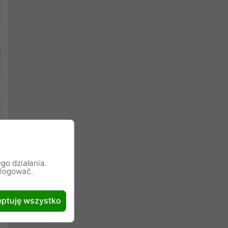
go działania.
alogować.
ptuję wszystko