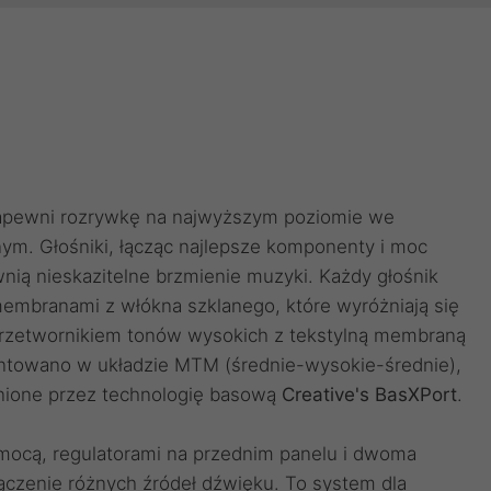
pewni rozrywkę na najwyższym poziomie we
m. Głośniki, łącząc najlepsze komponenty i moc
nią nieskazitelne brzmienie muzyki. Każdy głośnik
embranami z włókna szklanego, które wyróżniają się
rzetwornikiem tonów wysokich z tekstylną membraną
ntowano w układzie MTM (średnie-wysokie-średnie),
nione przez technologię basową
Creative's BasXPort
.
mocą, regulatorami na przednim panelu i dwoma
ączenie różnych źródeł dźwięku. To system dla